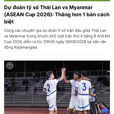
Dự đoán tỷ số Thái Lan vs Myanmar
(ASEAN Cup 2026): Thắng hơn 1 bàn cách
biệt
Cùng các chuyên gia dự đoán tỉ số trận đấu giữa Thái Lan
vs Myanmar trong khuôn khổ lượt trận thứ 4 bảng B ASEAN
Cup 2026, diễn ra lúc 20h00 ngày 08/08/2026 tại sân vận
động Rajamangala.