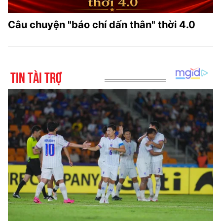
Câu chuyện "báo chí dấn thân" thời 4.0