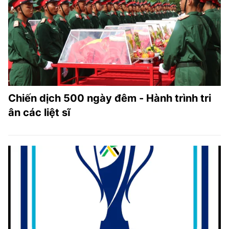
Chiến dịch 500 ngày đêm - Hành trình tri
ân các liệt sĩ