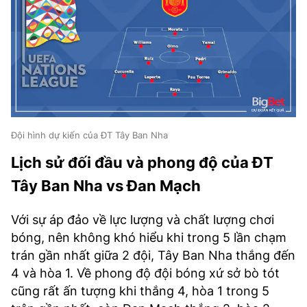
Đội hình dự kiến của ĐT Tây Ban Nha
Lịch sử đối đầu và phong độ của ĐT
Tây Ban Nha vs Đan Mạch
Với sự áp đảo về lực lượng và chất lượng chơi
bóng, nên không khó hiểu khi trong 5 lần chạm
trán gần nhất giữa 2 đội, Tây Ban Nha thắng đến
4 và hòa 1. Về phong độ đội bóng xứ sở bò tót
cũng rất ấn tượng khi thắng 4, hòa 1 trong 5