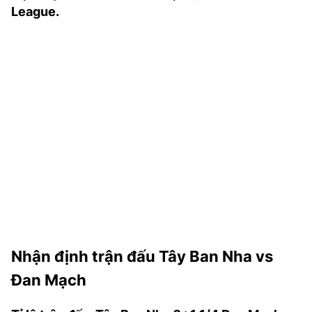
League.
TRA CỨU PHƯỜNG XÃ
CỐNG HIẾN
BÙI XUÂN PHÁI
TIỆN ÍCH
LIÊN HỆ QUẢNG CÁO
Hotline: 0981.119.189
Điện thoại: 024.38254756
MẠNG XÃ HỘI
Nhận định trận đấu Tây Ban Nha vs
Đan Mạch