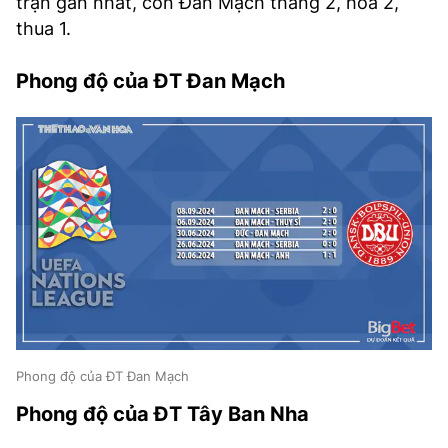
trận gần nhất, còn Đan Mạch thắng 2, hòa 2,
thua 1.
Phong độ của ĐT Đan Mạch
Phong độ của ĐT Đan Mạch
Phong độ của ĐT Tây Ban Nha