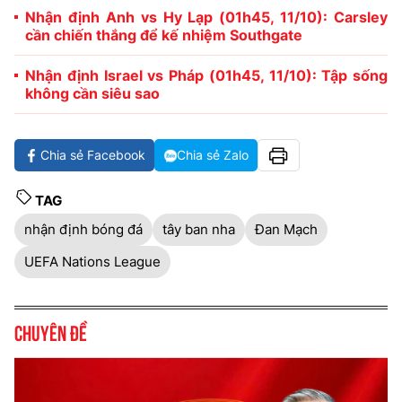
Nhận định Anh vs Hy Lạp (01h45, 11/10): Carsley
cần chiến thắng để kế nhiệm Southgate
Nhận định Israel vs Pháp (01h45, 11/10): Tập sống
không cần siêu sao
Chia sẻ Facebook
Chia sẻ Zalo
TAG
nhận định bóng đá
tây ban nha
Đan Mạch
UEFA Nations League
Chuyên đề