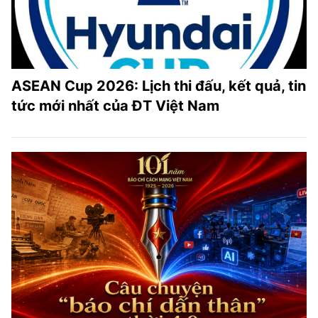
ASEAN Cup 2026: Lịch thi đấu, kết quả, tin
tức mới nhất của ĐT Việt Nam