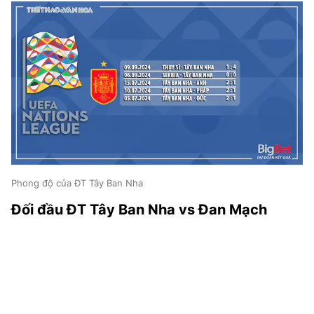
Phong độ của ĐT Tây Ban Nha
Đối đầu ĐT Tây Ban Nha vs Đan Mạch