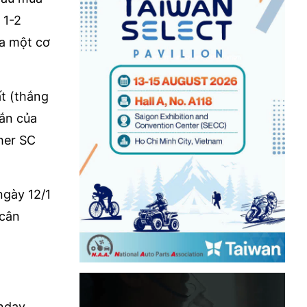
 1-2
ra một cơ
ất (thắng
hắn của
her SC
ngày 12/1
 cân
ndav,