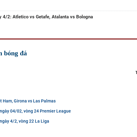
4/2: Atletico vs Getafe, Atalanta vs Bologna
h bóng đá
t Ham, Girona vs Las Palmas
 ngày 04/02, vòng 24 Premier League
 ngày 4/2, vòng 22 La Liga