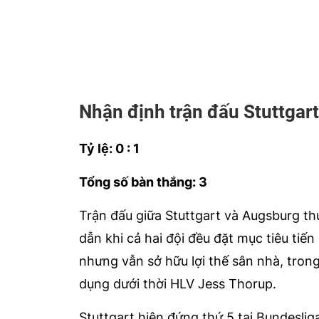
Nhận định trận đấu Stuttgar
Tỷ lệ: 0 : 1
Tổng số bàn thắng: 3
Trận đấu giữa Stuttgart và Augsburg th
dẫn khi cả hai đội đều đặt mục tiêu tiến 
nhưng vẫn sở hữu lợi thế sân nhà, tron
dụng dưới thời HLV Jess Thorup.
Stuttgart hiện đứng thứ 5 tại Bundesli