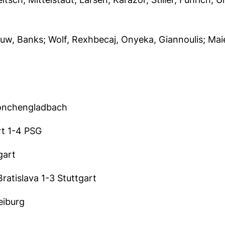
, Banks; Wolf, Rexhbecaj, Onyeka, Giannoulis; Maie
 Monchengladbach
rt 1-4 PSG
gart
ratislava 1-3 Stuttgart
eiburg