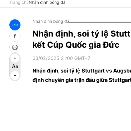
Trang chủ
Nhận định bóng đá
Nhận định bóng đá
Zalo
Nhận định, soi tỷ lệ Stu
kết Cúp Quốc gia Đức
03/02/2025 21:00 GMT+7
Nhận định, soi tỷ lệ Stuttgart vs Augsb
định chuyên gia trận đấu giữa Stuttga