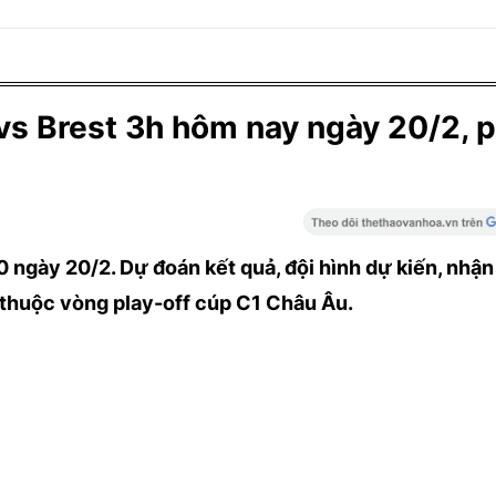
 vs Brest 3h hôm nay ngày 20/2, p
0 ngày 20/2. Dự đoán kết quả, đội hình dự kiến, nhận
 thuộc vòng play-off cúp C1 Châu Âu.