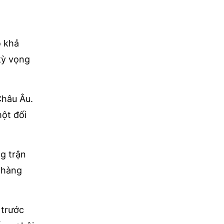
ó khả
kỳ vọng
Châu Âu.
một đối
ng trận
t hàng
 trước