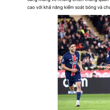
cao với khả năng kiểm soát bóng và chuy