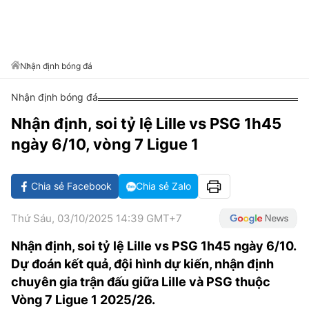
VĂN HÓA SỐNG KHỎE
ĐỌC - XEM
BÓNG ĐÁ
KẾT QUẢ
CÁC CÚP CHÂU ÂU
GOLF
GIẢI TRÍ
NHỊP ĐẬP SỨC KHỎE
DIỄN ĐÀN
VĂN HÓA
BẢNG XẾP HẠNG
DU LỊCH
PHIM
X-QUANG TIN ĐỒN
CÔNG NGHIỆP VĂN HÓA
Nhận định bóng đá
GIẢI TRÍ
THẾ GIỚI SAO
TIN TỨC
Nhận định bóng đá
ÂM NHẠC
VIẾT LẠI ƯỚC MƠ
Nhận định, soi tỷ lệ Lille vs PSG 1h45
HIGHTECH
ĐIỂM ĐẾN
KBIZ
ngày 6/10, vòng 7 Ligue 1
TIÊU ĐIỂM - SPOTLIGHT
ẢNH
BẠN CẦN BIẾT
Chia sẻ Facebook
Chia sẻ Zalo
ẨM THỰC
INFOGRAPHIC
Thứ Sáu, 03/10/2025 14:39 GMT+7
TƯ VẤN
E-MAGAZINE
Nhận định, soi tỷ lệ Lille vs PSG 1h45 ngày 6/10.
Dự đoán kết quả, đội hình dự kiến, nhận định
ẢNH
chuyên gia trận đấu giữa Lille và PSG thuộc
BÁO GIẤY
Vòng 7 Ligue 1 2025/26.