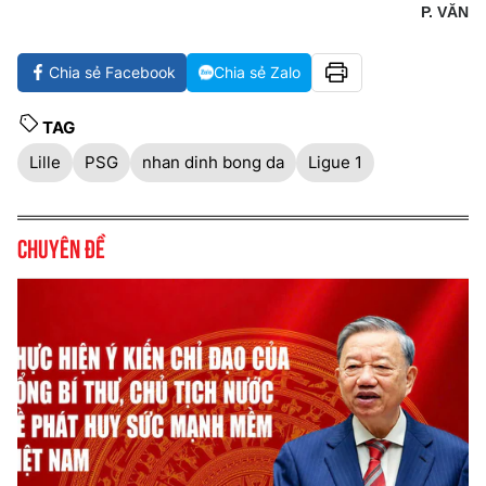
P. VĂN
Chia sẻ Facebook
Chia sẻ Zalo
TAG
Lille
PSG
nhan dinh bong da
Ligue 1
Chuyên đề