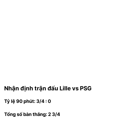
TRA CỨU PHƯỜNG XÃ
CỐNG HIẾN
BÙI XUÂN PHÁI
TIỆN ÍCH
LIÊN HỆ QUẢNG CÁO
Hotline: 0981.119.189
Điện thoại: 024.38254756
Nhận định trận đấu Lille vs PSG
MẠNG XÃ HỘI
Tỷ lệ 90 phút: 3/4 : 0
Tổng số bàn thắng: 2 3/4