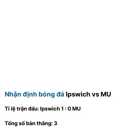
TRA CỨU PHƯỜNG XÃ
CỐNG HIẾN
BÙI XUÂN PHÁI
TIỆN ÍCH
LIÊN HỆ QUẢNG CÁO
Hotline: 0981.119.189
Điện thoại: 024.38254756
Nhận định bóng đá
Ipswich vs MU
MẠNG XÃ HỘI
Tỉ lệ trận đấu: Ipswich 1 : 0 MU
Tổng số bàn thắng: 3