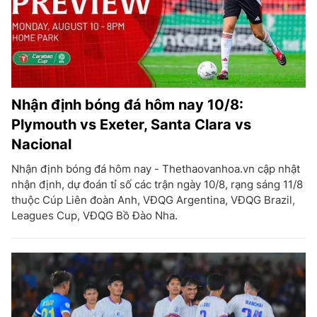
Nhận định bóng đá hôm nay 10/8:
Plymouth vs Exeter, Santa Clara vs
Nacional
Nhận định bóng đá hôm nay - Thethaovanhoa.vn cập nhật
nhận định, dự đoán tỉ số các trận ngày 10/8, rạng sáng 11/8
thuộc Cúp Liên đoàn Anh, VĐQG Argentina, VĐQG Brazil,
Leagues Cup, VĐQG Bồ Đào Nha.