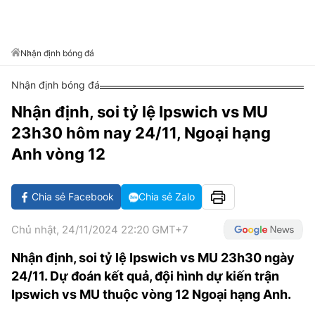
VĂN HÓA SỐNG KHỎE
ĐỌC - XEM
BÓNG ĐÁ
KẾT QUẢ
CÁC CÚP CHÂU ÂU
GOLF
GIẢI TRÍ
NHỊP ĐẬP SỨC KHỎE
DIỄN ĐÀN
VĂN HÓA
BẢNG XẾP HẠNG
Nhận định bóng đá
DU LỊCH
PHIM
X-QUANG TIN ĐỒN
CÔNG NGHIỆP VĂN HÓA
GIẢI TRÍ
Nhận định bóng đá
THẾ GIỚI SAO
TIN TỨC
ÂM NHẠC
VIẾT LẠI ƯỚC MƠ
Nhận định, soi tỷ lệ Ipswich vs MU
HIGHTECH
23h30 hôm nay 24/11, Ngoại hạng
ĐIỂM ĐẾN
KBIZ
Anh vòng 12
TIÊU ĐIỂM - SPOTLIGHT
ẢNH
BẠN CẦN BIẾT
Chia sẻ Facebook
Chia sẻ Zalo
ẨM THỰC
INFOGRAPHIC
Chủ nhật, 24/11/2024 22:20 GMT+7
TƯ VẤN
E-MAGAZINE
Nhận định, soi tỷ lệ Ipswich vs MU 23h30 ngày
ẢNH
24/11. Dự đoán kết quả, đội hình dự kiến trận
Ipswich vs MU thuộc vòng 12 Ngoại hạng Anh.
BÁO GIẤY