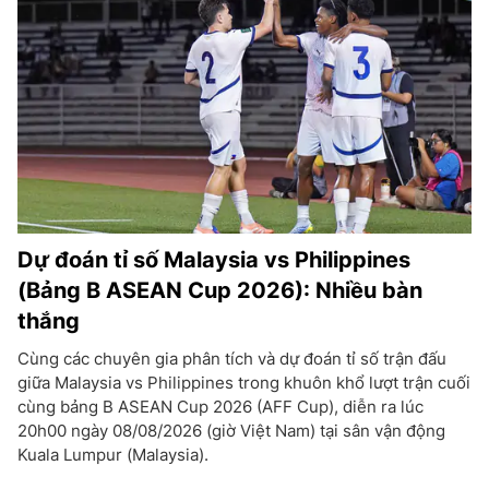
Dự đoán tỉ số Malaysia vs Philippines
(Bảng B ASEAN Cup 2026): Nhiều bàn
thắng
Cùng các chuyên gia phân tích và dự đoán tỉ số trận đấu
giữa Malaysia vs Philippines trong khuôn khổ lượt trận cuối
cùng bảng B ASEAN Cup 2026 (AFF Cup), diễn ra lúc
20h00 ngày 08/08/2026 (giờ Việt Nam) tại sân vận động
Kuala Lumpur (Malaysia).