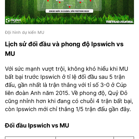
Đội hình dự kiến MU
Lịch sử đối đầu và phong độ Ipswich vs
MU
Với sức mạnh vượt trội, không khó hiểu khi
MU
bất bại trước Ipswich ở tỉ lệ đối đầu sau 5 trận
đấu, gần nhất là trận thắng với tỉ số 3-0 ở Cúp
liên đoàn Anh năm 2015. Về phong độ, Quỷ Đỏ
cũng nhỉnh hơn khi đang có chuỗi 4 trận bất bại,
còn Ipswich mới chỉ thắng 1/5 trận đấu gần đây.
Đối đầu Ipswich vs MU