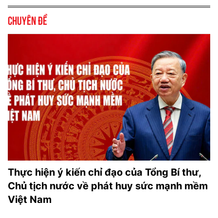
Chuyên đề
Thực hiện ý kiến chỉ đạo của Tổng Bí thư,
Chủ tịch nước về phát huy sức mạnh mềm
Việt Nam