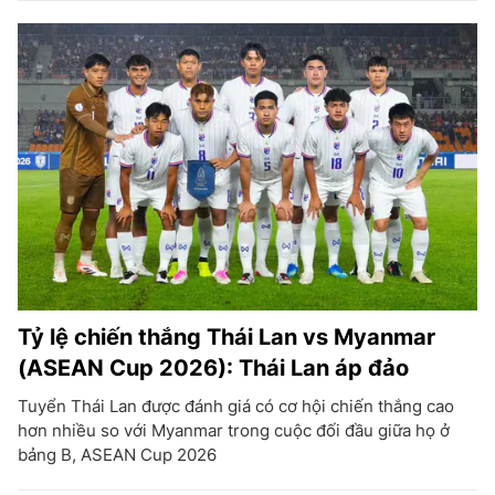
Tỷ lệ chiến thắng Thái Lan vs Myanmar
(ASEAN Cup 2026): Thái Lan áp đảo
Tuyển Thái Lan được đánh giá có cơ hội chiến thắng cao
hơn nhiều so với Myanmar trong cuộc đối đầu giữa họ ở
bảng B, ASEAN Cup 2026