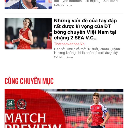
Cùng chuyên mục