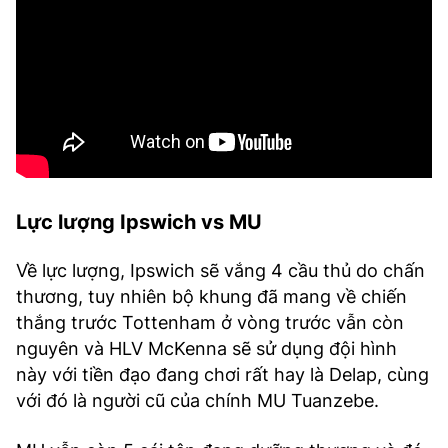
Lực lượng Ipswich vs MU
Về lực lượng, Ipswich sẽ vắng 4 cầu thủ do chấn
thương, tuy nhiên bộ khung đã mang về chiến
thắng trước Tottenham ở vòng trước vẫn còn
nguyên và HLV McKenna sẽ sử dụng đội hình
này với tiền đạo đang chơi rất hay là Delap, cùng
với đó là người cũ của chính MU Tuanzebe.