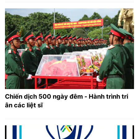
Chiến dịch 500 ngày đêm - Hành trình tri
ân các liệt sĩ