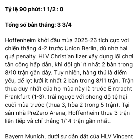
Tỷ lệ 90 phút: 1 1/2 : 0
Tổng số bàn thắng: 3 3/4
Hoffenheim khởi đầu mùa 2025-26 tích cực với
chiến thắng 4-2 trước Union Berlin, dù nhờ hai
quả penalty. HLV Christian Ilzer xây dựng lối chơi
tấn công hấp dẫn, khi đội ghi ít nhất 2 bàn trong
8/10 trận gần đây. Tuy nhiên, hàng thủ là điểm
yếu, để lọt lưới ít nhất 2 bàn trong 8/11 trận. Trận
thua duy nhất của họ mùa này là trước Eintracht
Frankfurt (1-3), trái ngược với phong độ tệ hại
cuối mùa trước (thua 3, hòa 2 trong 5 trận). Tại
sân nhà PreZero Arena, Hoffenheim thua 3 trận
liên tiếp và chỉ thắng 1/14 trận gần nhất.
Bayern Munich, dưới sự dẫn dắt của HLV Vincent