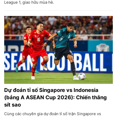
League 1, giao hữu mùa hè.
Dự đoán tỉ số Singapore vs Indonesia
(bảng A ASEAN Cup 2026): Chiến thắng
sít sao
Cùng các chuyên gia dự đoán tỉ số trận Singapore vs