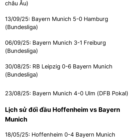
châu Âu)
13/09/25: Bayern Munich 5-0 Hamburg
(Bundesliga)
06/09/25: Bayern Munich 3-1 Freiburg
(Bundesliga)
30/08/25: RB Leipzig 0-6 Bayern Munich
(Bundesliga)
23/08/25: Bayern Munich 4-0 Ulm (DFB Pokal)
Lịch sử đối đầu Hoffenheim vs Bayern
Munich
18/05/25: Hoffenheim 0-4 Bayern Munich