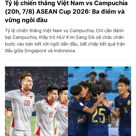
Tỷ lệ chiến thắng Việt Nam vs Campuchia
(20h, 7/8) ASEAN Cup 2026: Ba điểm và
vững ngôi đầu
Tỷ lệ chiến thắng Việt Nam vs Campuchia: Chỉ cần đánh
bại Campuchia, thầy trò HLV Kim Sang Sik sẽ chắc chắn
bước vào bán kết với ngôi dẫn đầu, bất chấp kết quả trận
đấu giữa Singapore và Indonesia.