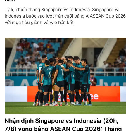
Tỷ lệ chiến thắng Singapore vs Indonesia: Singapore và
Indonesia bước vào lượt trận cuối bảng A ASEAN Cup 2026
với mục tiêu giành vé vào bán kết.
Nhận định Singapore vs Indonesia (20h,
7/8) vòng bảng ASEAN Cup 2026: Thắng