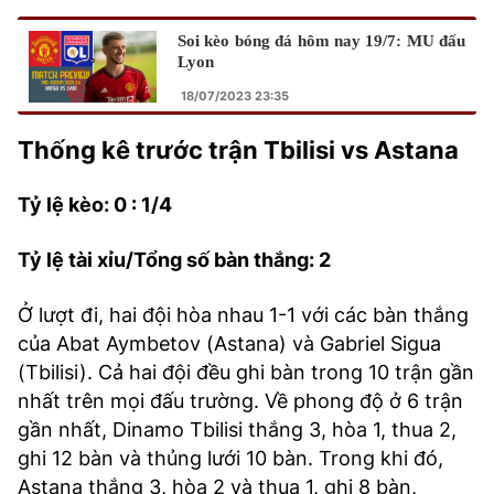
Soi kèo bóng đá hôm nay 19/7: MU đấu
Lyon
18/07/2023 23:35
Thống kê trước trận
Tbilisi vs Astana
Tỷ lệ kèo: 0 : 1/4
Tỷ lệ tài xỉu/Tổng số bàn thắng: 2
Ở lượt đi, hai đội hòa nhau 1-1 với các bàn thắng
của Abat Aymbetov (Astana) và Gabriel Sigua
(Tbilisi). Cả hai đội đều ghi bàn trong 10 trận gần
nhất trên mọi đấu trường. Về phong độ ở 6 trận
gần nhất, Dinamo Tbilisi thắng 3, hòa 1, thua 2,
ghi 12 bàn và thủng lưới 10 bàn. Trong khi đó,
Astana thắng 3, hòa 2 và thua 1, ghi 8 bàn,