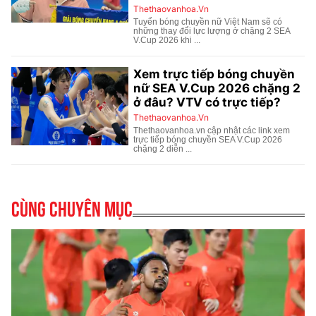
Cùng chuyên mục