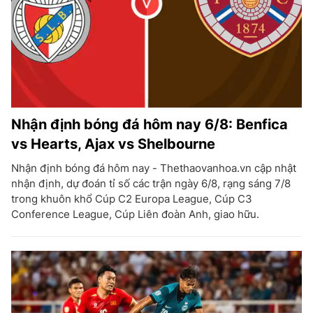
Nhận định bóng đá hôm nay 6/8: Benfica
vs Hearts, Ajax vs Shelbourne
Nhận định bóng đá hôm nay - Thethaovanhoa.vn cập nhật
nhận định, dự đoán tỉ số các trận ngày 6/8, rạng sáng 7/8
trong khuôn khổ Cúp C2 Europa League, Cúp C3
Conference League, Cúp Liên đoàn Anh, giao hữu.