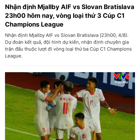
Nhận định Mjallby AIF vs Slovan Bratislava
23h00 hôm nay, vòng loại thứ 3 Cúp C1
Champions League
Nhận định Mjallby AIF vs Slovan Bratislava (23h00, 4/8).
Dự đoán kết quả, đội hình dự kiến, nhận định chuyên gia
trận đấu thuộc lượt đi vòng loại thứ ba Cúp C1 Champions
League.