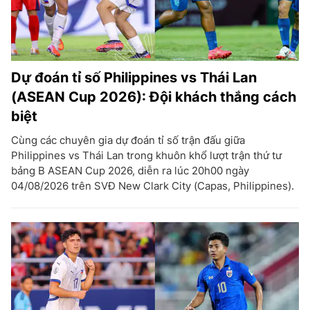
Dự đoán tỉ số Philippines vs Thái Lan
(ASEAN Cup 2026): Đội khách thắng cách
biệt
Cùng các chuyên gia dự đoán tỉ số trận đấu giữa
Philippines vs Thái Lan trong khuôn khổ lượt trận thứ tư
bảng B ASEAN Cup 2026, diễn ra lúc 20h00 ngày
04/08/2026 trên SVĐ New Clark City (Capas, Philippines).