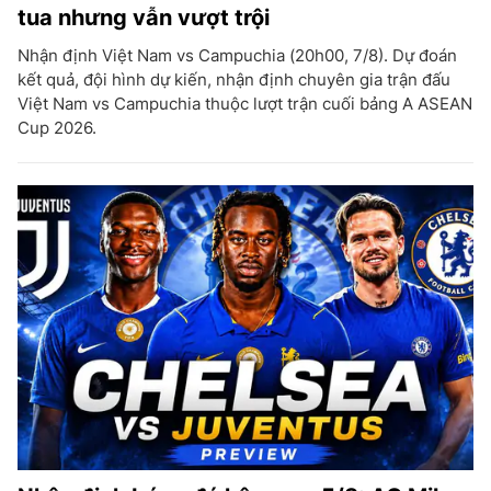
tua nhưng vẫn vượt trội
Nhận định Việt Nam vs Campuchia (20h00, 7/8). Dự đoán
kết quả, đội hình dự kiến, nhận định chuyên gia trận đấu
Việt Nam vs Campuchia thuộc lượt trận cuối bảng A ASEAN
Cup 2026.