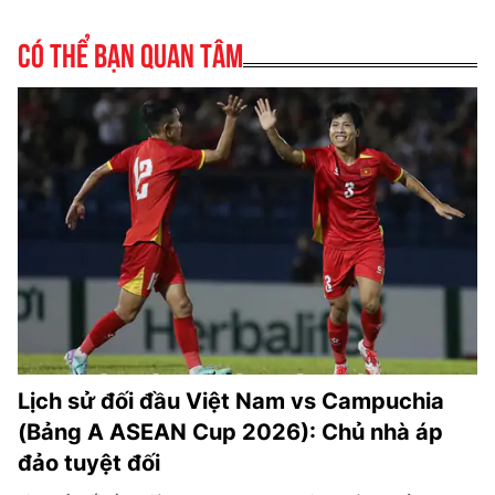
Có thể bạn quan tâm
Lịch sử đối đầu Việt Nam vs Campuchia
(Bảng A ASEAN Cup 2026): Chủ nhà áp
đảo tuyệt đối