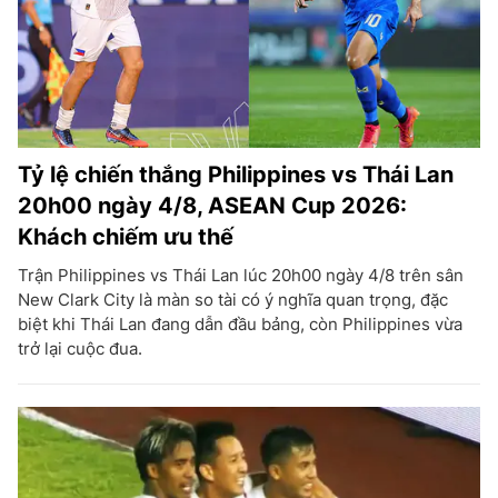
Tỷ lệ chiến thắng Philippines vs Thái Lan
20h00 ngày 4/8, ASEAN Cup 2026:
Khách chiếm ưu thế
Trận Philippines vs Thái Lan lúc 20h00 ngày 4/8 trên sân
New Clark City là màn so tài có ý nghĩa quan trọng, đặc
biệt khi Thái Lan đang dẫn đầu bảng, còn Philippines vừa
trở lại cuộc đua.