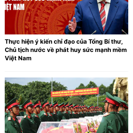
Thực hiện ý kiến chỉ đạo của Tổng Bí thư,
Chủ tịch nước về phát huy sức mạnh mềm
Việt Nam