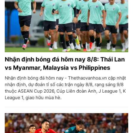
Nhận định bóng đá hôm nay 8/8: Thái Lan
vs Myanmar, Malaysia vs Philippines
Nhận định bóng đá hôm nay - Thethaovanhoa.vn cập nhật
nhận định, dự đoán tỉ số các trận ngày 8/8, rạng sáng 9/8
thuộc ASEAN Cup 2026, Cúp Liên đoàn Anh, J League 1, K
League 1, giao hữu mùa hè.