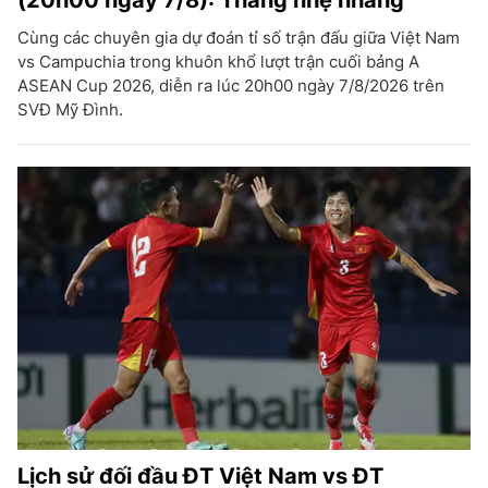
Cùng các chuyên gia dự đoán tỉ số trận đấu giữa Việt Nam
vs Campuchia trong khuôn khổ lượt trận cuối bảng A
ASEAN Cup 2026, diễn ra lúc 20h00 ngày 7/8/2026 trên
SVĐ Mỹ Đình.
Lịch sử đối đầu ĐT Việt Nam vs ĐT