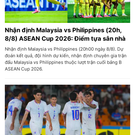
Nhận định Malaysia vs Philippines (20h,
8/8) ASEAN Cup 2026: Điểm tựa sân nhà
Nhận định Malaysia vs Philippines (20h00 ngày 8/8). Dự
đoán kết quả, đội hình dự kiến, nhận định chuyên gia trận
đấu Malaysia vs Philippines thuộc lượt trận cuối bảng B
ASEAN Cup 2026.