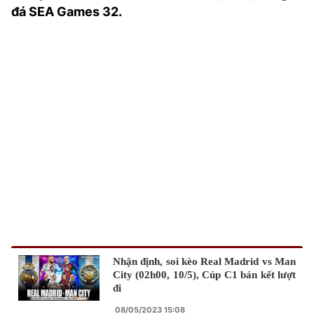
đá SEA Games 32.
TRA CỨU PHƯỜNG XÃ
CỐNG HIẾN
BÙI XUÂN PHÁI
TIỆN ÍCH
LIÊN HỆ QUẢNG CÁO
Hotline: 0981.119.189
Điện thoại: 024.38254756
MẠNG XÃ HỘI
Nhận định, soi kèo Real Madrid vs Man
City (02h00, 10/5), Cúp C1 bán kết lượt
đi
08/05/2023 15:08