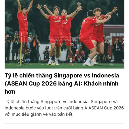
Tỷ lệ chiến thắng Singapore vs Indonesia
(ASEAN Cup 2026 bảng A): Khách nhỉnh
hơn
Tỷ lệ chiến thắng Singapore vs Indonesia: Singapore và
Indonesia bước vào lượt trận cuối bảng A ASEAN Cup 2026
với mục tiêu giành vé vào bán kết.