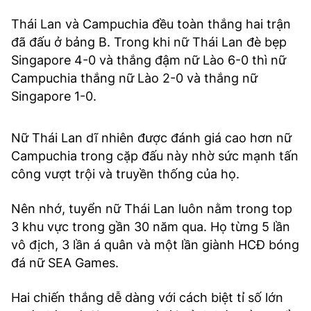
Thái Lan và Campuchia đều toàn thắng hai trận
đã đấu ở bảng B. Trong khi nữ Thái Lan đè bẹp
Singapore 4-0 và thắng đậm nữ Lào 6-0 thì nữ
Campuchia thắng nữ Lào 2-0 và thắng nữ
Singapore 1-0.
Nữ Thái Lan dĩ nhiên được đánh giá cao hơn nữ
Campuchia trong cặp đấu này nhờ sức mạnh tấn
công vượt trội và truyền thống của họ.
Nên nhớ, tuyển nữ Thái Lan luôn nằm trong top
3 khu vực trong gần 30 năm qua. Họ từng 5 lần
vô địch, 3 lần á quân và một lần giành HCĐ bóng
đá nữ SEA Games.
Hai chiến thắng dễ dàng với cách biệt tỉ số lớn