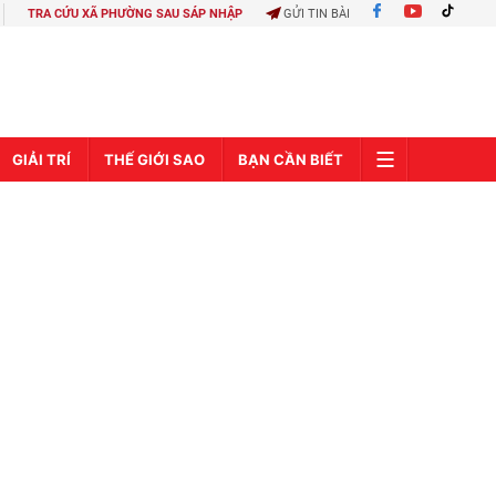
TRA CỨU XÃ PHƯỜNG SAU SÁP NHẬP
GỬI TIN BÀI
GIẢI TRÍ
THẾ GIỚI SAO
BẠN CẦN BIẾT