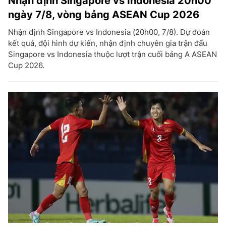
Nhận định Singapore vs Indonesia 20h00
ngày 7/8, vòng bảng ASEAN Cup 2026
Nhận định Singapore vs Indonesia (20h00, 7/8). Dự đoán
kết quả, đội hình dự kiến, nhận định chuyên gia trận đấu
Singapore vs Indonesia thuộc lượt trận cuối bảng A ASEAN
Cup 2026.