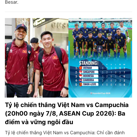
Besar.
Tỷ lệ chiến thắng Việt Nam vs Campuchia
(20h00 ngày 7/8, ASEAN Cup 2026): Ba
điểm và vững ngôi đầu
Tỷ lệ chiến thắng Việt Nam vs Campuchia: Chỉ cần đánh