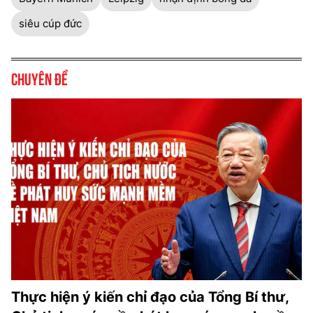
siêu cúp đức
Chuyên đề
Thực hiện ý kiến chỉ đạo của Tổng Bí thư,