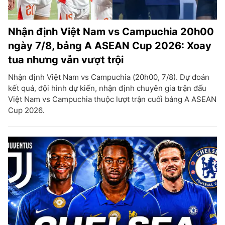
Nhận định Việt Nam vs Campuchia 20h00
ngày 7/8, bảng A ASEAN Cup 2026: Xoay
tua nhưng vẫn vượt trội
Nhận định Việt Nam vs Campuchia (20h00, 7/8). Dự đoán
kết quả, đội hình dự kiến, nhận định chuyên gia trận đấu
Việt Nam vs Campuchia thuộc lượt trận cuối bảng A ASEAN
Cup 2026.