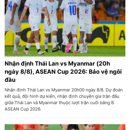
Nhận định Thái Lan vs Myanmar (20h
ngày 8/8), ASEAN Cup 2026: Bảo vệ ngôi
đầu
Nhận định Thái Lan vs Myanmar 20h00 ngày 8/8. Dự đoán
kết quả, đội hình dự kiến, nhận định chuyên gia trận đấu
giữa Thái Lan và Myanmar thuộc lượt trận cuối bảng B
ASEAN Cup 2026.