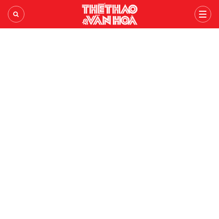
ASEAN CUP 2026
TIN TỨC 24H
LỊCH THI ĐẤU
THỂ THAO
TRONG NƯỚC
BÓNG ĐÁ VIỆT
BÓNG CHUYỀN
THẾ GIỚI
BÓNG ĐÁ QUỐC TẾ
V-LEAGUE
PICKLEBALL
BÌNH LUẬN
NHẬN ĐỊNH BÓNG ĐÁ
ANH
CÁC ĐTQG
CHẠY
VIDEO
LIVE
TÂY BAN NHA
TENNIS
VĂN HÓA
THỂ THAO
LỊCH THI ĐẤU
ITALY
BILLIARDS SNOOKER