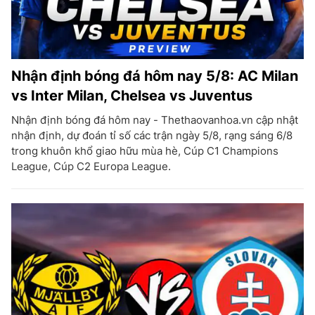
Nhận định bóng đá hôm nay 5/8: AC Milan
vs Inter Milan, Chelsea vs Juventus
Nhận định bóng đá hôm nay - Thethaovanhoa.vn cập nhật
nhận định, dự đoán tỉ số các trận ngày 5/8, rạng sáng 6/8
trong khuôn khổ giao hữu mùa hè, Cúp C1 Champions
League, Cúp C2 Europa League.