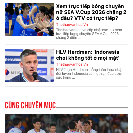
Cùng chuyên mục