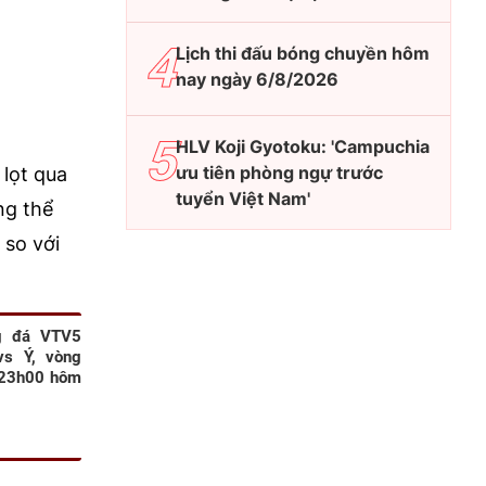
Lịch thi đấu bóng chuyền hôm
nay ngày 6/8/2026
HLV Koji Gyotoku: 'Campuchia
ưu tiên phòng ngự trước
 lọt qua
tuyển Việt Nam'
ng thể
 so với
g đá VTV5
vs Ý, vòng
(23h00 hôm