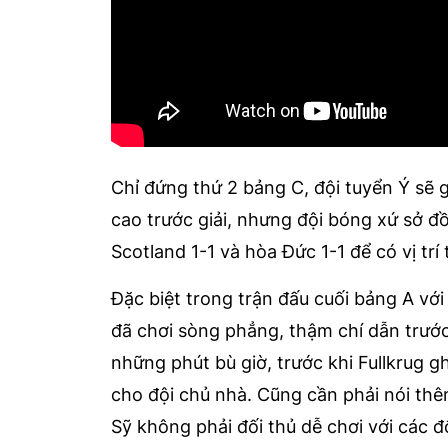
Chỉ đứng thứ 2 bảng C, đội tuyển Ý sẽ 
cao trước giải, nhưng đội bóng xứ sở đ
Scotland 1-1 và hòa Đức 1-1 để có vị trí 
Đặc biệt trong trận đấu cuối bảng A với
đã chơi sòng phẳng, thậm chí dẫn trướ
những phút bù giờ, trước khi Fullkrug g
cho đội chủ nhà. Cũng cần phải nói th
Sỹ không phải đối thủ dễ chơi với các đ