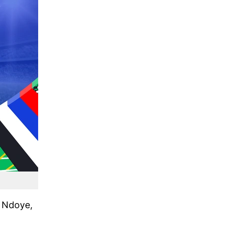
, Ndoye,