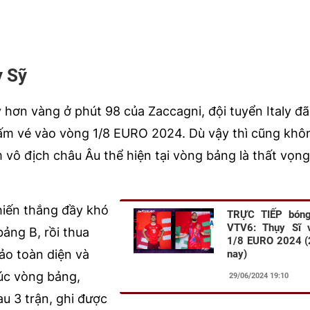
y Sỹ
 hơn vàng ở phút 98 của Zaccagni, đội tuyển Italy đã
tấm vé vào vòng 1/8 EURO 2024. Dù vậy thì cũng khô
vô địch châu Âu thể hiện tại vòng bảng là thất vọng
hiến thắng đầy khó
TRỰC TIẾP bón
VTV6: Thụy Sĩ 
ảng B, rồi thua
1/8 EURO 2024 
ảo toàn diện và
nay)
húc vòng bảng,
29/06/2024 19:10
au 3 trận, ghi được