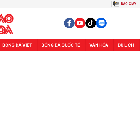
BÁO GIẤY
BÓNG ĐÁ VIỆT
BÓNG ĐÁ QUỐC TẾ
VĂN HÓA
DU LỊCH