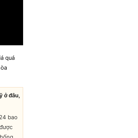
iá quá
hòa
ỹ ở đâu,
024 bao
 được
thống