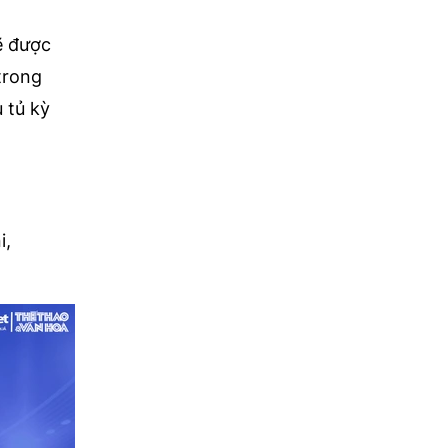
sẽ được
trong
 tủ kỳ
i,