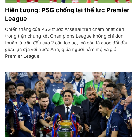
Hiện tượng: PSG chống lại thế lực Premier
League
Chiến thắng của PSG trước Arsenal trên chấm phạt đền
trong trận chung kết Champions League không chỉ đơn
thuần là trận đấu của 2 câu lạc bộ, mà còn là cuộc đối đầu
giữa lục địa với nước Anh, giữa người hâm mộ và giải
Premier League.