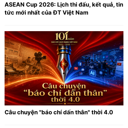
ASEAN Cup 2026: Lịch thi đấu, kết quả, tin
tức mới nhất của ĐT Việt Nam
Câu chuyện "báo chí dấn thân" thời 4.0