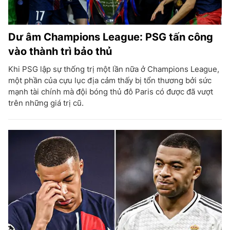
Dư âm Champions League: PSG tấn công
vào thành trì bảo thủ
Khi PSG lập sự thống trị một lần nữa ở Champions League,
một phần của cựu lục địa cảm thấy bị tổn thương bởi sức
mạnh tài chính mà đội bóng thủ đô Paris có được đã vượt
trên những giá trị cũ.