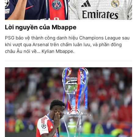
Lời nguyền của Mbappe
PSG bảo vệ thành công danh hiệu Champions League sau
khi vượt qua Arsenal trên chấm luân lưu, và phần đông
châu Âu nói về... Kylian Mbappe.