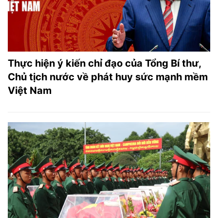
Thực hiện ý kiến chỉ đạo của Tổng Bí thư,
Chủ tịch nước về phát huy sức mạnh mềm
Việt Nam