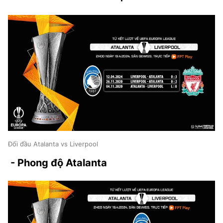
Đối đầu Atalanta vs Liverpool
- Phong độ Atalanta