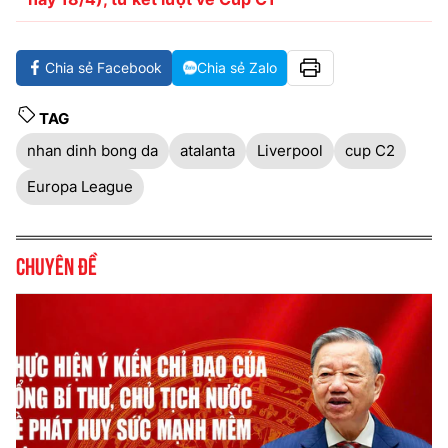
Chia sẻ Facebook
Chia sẻ Zalo
TAG
nhan dinh bong da
atalanta
Liverpool
cup C2
Europa League
Chuyên đề