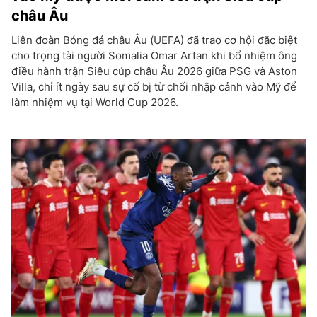
châu Âu
Liên đoàn Bóng đá châu Âu (UEFA) đã trao cơ hội đặc biệt
cho trọng tài người Somalia Omar Artan khi bổ nhiệm ông
điều hành trận Siêu cúp châu Âu 2026 giữa PSG và Aston
Villa, chỉ ít ngày sau sự cố bị từ chối nhập cảnh vào Mỹ để
làm nhiệm vụ tại World Cup 2026.