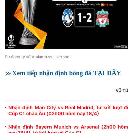
Dự đoán tỷ số Atalanta vs Liverpool
Xem tiếp nhận định bóng đá TẠI ĐÂY
VŨ TÚ
Nhận định Man City vs Real Madrid, tứ kết lượt đi
Cúp C1 châu Âu (02h00 hôm nay 18/4)
Nhận định Bayern Munich vs Arsenal (2h00 hôm
nay 18/4), tứ kết lượt về Cúp C1