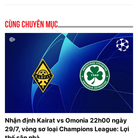
Cùng chuyên mục
Nhận định Kairat vs Omonia 22h00 ngày
29/7, vòng sơ loại Champions League: Lợi
thế sân nhà