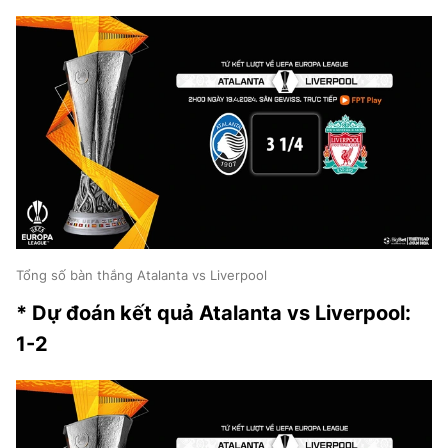
Tổng số bàn thắng Atalanta vs Liverpool
* Dự đoán kết quả Atalanta vs Liverpool:
1-2