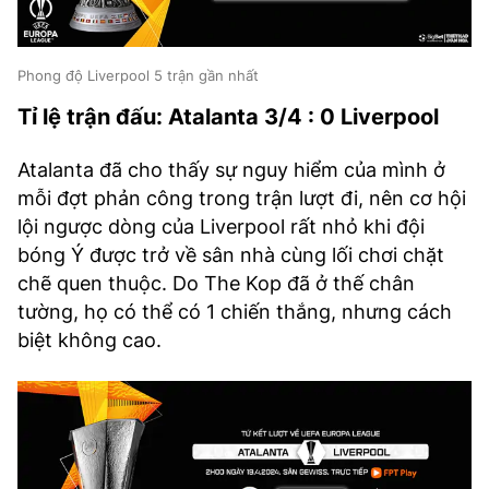
Phong độ Liverpool 5 trận gần nhất
Tỉ lệ trận đấu: Atalanta 3/4 : 0 Liverpool
Atalanta đã cho thấy sự nguy hiểm của mình ở
mỗi đợt phản công trong trận lượt đi, nên cơ hội
lội ngược dòng của Liverpool rất nhỏ khi đội
bóng Ý được trở về sân nhà cùng lối chơi chặt
chẽ quen thuộc. Do The Kop đã ở thế chân
tường, họ có thể có 1 chiến thắng, nhưng cách
biệt không cao.