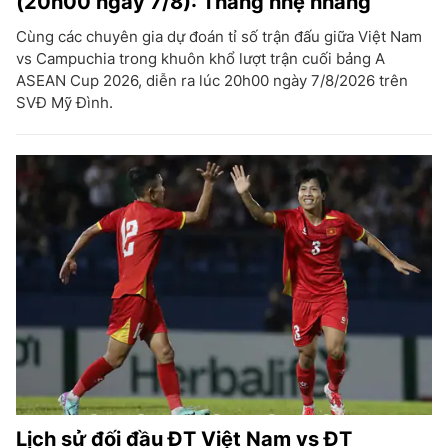
(20h00 ngày 7/8): Thắng nhẹ nhàng
Cùng các chuyên gia dự đoán tỉ số trận đấu giữa Việt Nam
vs Campuchia trong khuôn khổ lượt trận cuối bảng A
ASEAN Cup 2026, diễn ra lúc 20h00 ngày 7/8/2026 trên
SVĐ Mỹ Đình.
Lịch sử đối đầu ĐT Việt Nam vs ĐT