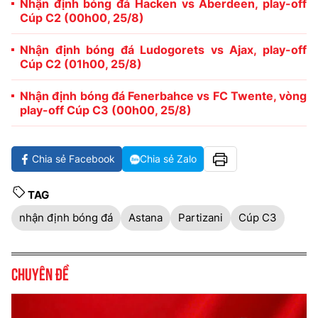
Nhận định bóng đá Hacken vs Aberdeen, play-off
Cúp C2 (00h00, 25/8)
Nhận định bóng đá Ludogorets vs Ajax, play-off
Cúp C2 (01h00, 25/8)
Nhận định bóng đá Fenerbahce vs FC Twente, vòng
play-off Cúp C3 (00h00, 25/8)
Chia sẻ Facebook
Chia sẻ Zalo
TAG
nhận định bóng đá
Astana
Partizani
Cúp C3
Chuyên đề