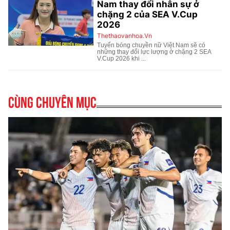
Cùng chuyên mục