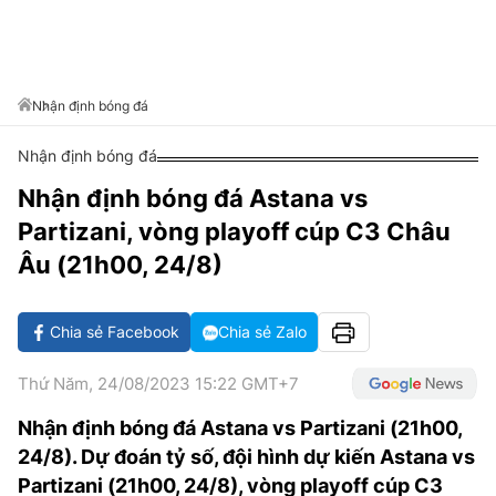
VĂN HÓA SỐNG KHỎE
ĐỌC - XEM
BÓNG ĐÁ
KẾT QUẢ
CÁC CÚP CHÂU ÂU
GOLF
GIẢI TRÍ
NHỊP ĐẬP SỨC KHỎE
DIỄN ĐÀN
VĂN HÓA
BẢNG XẾP HẠNG
DU LỊCH
PHIM
X-QUANG TIN ĐỒN
CÔNG NGHIỆP VĂN HÓA
Nhận định bóng đá
GIẢI TRÍ
THẾ GIỚI SAO
TIN TỨC
Nhận định bóng đá
ÂM NHẠC
VIẾT LẠI ƯỚC MƠ
Nhận định bóng đá Astana vs
HIGHTECH
ĐIỂM ĐẾN
KBIZ
Partizani, vòng playoff cúp C3 Châu
TIÊU ĐIỂM - SPOTLIGHT
ẢNH
Âu (21h00, 24/8)
BẠN CẦN BIẾT
ẨM THỰC
Chia sẻ Facebook
Chia sẻ Zalo
INFOGRAPHIC
TƯ VẤN
E-MAGAZINE
Thứ Năm, 24/08/2023 15:22 GMT+7
ẢNH
Nhận định bóng đá Astana vs Partizani (21h00,
24/8). Dự đoán tỷ số, đội hình dự kiến Astana vs
BÁO GIẤY
Partizani (21h00, 24/8), vòng playoff cúp C3