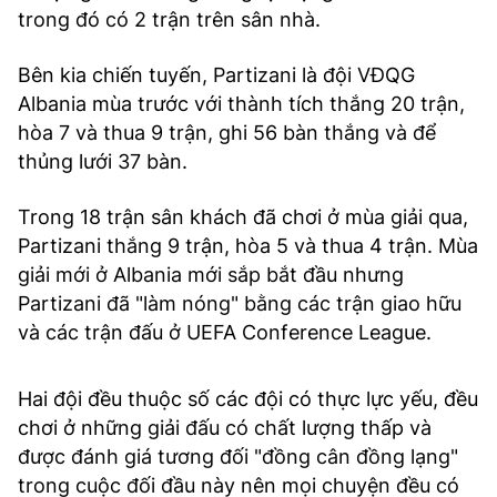
trong đó có 2 trận trên sân nhà.
Bên kia chiến tuyến, Partizani là đội VĐQG
Albania mùa trước với thành tích thắng 20 trận,
hòa 7 và thua 9 trận, ghi 56 bàn thắng và để
thủng lưới 37 bàn.
Trong 18 trận sân khách đã chơi ở mùa giải qua,
Partizani thắng 9 trận, hòa 5 và thua 4 trận. Mùa
giải mới ở Albania mới sắp bắt đầu nhưng
Partizani đã "làm nóng" bằng các trận giao hữu
và các trận đấu ở UEFA Conference League.
Hai đội đều thuộc số các đội có thực lực yếu, đều
chơi ở những giải đấu có chất lượng thấp và
được đánh giá tương đối "đồng cân đồng lạng"
trong cuộc đối đầu này nên mọi chuyện đều có