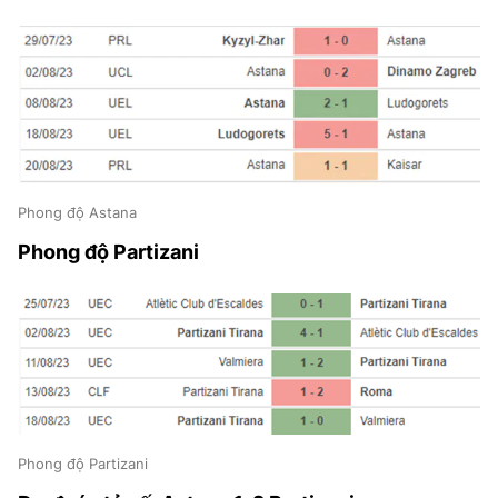
Phong độ Astana
Phong độ Partizani
Phong độ Partizani