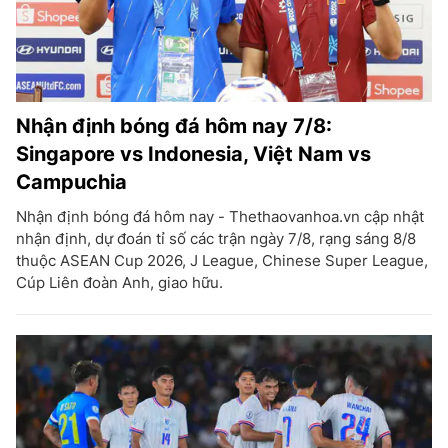
Nhận định bóng đá hôm nay 7/8:
Singapore vs Indonesia, Việt Nam vs
Campuchia
Nhận định bóng đá hôm nay - Thethaovanhoa.vn cập nhật
nhận định, dự đoán tỉ số các trận ngày 7/8, rạng sáng 8/8
thuộc ASEAN Cup 2026, J League, Chinese Super League,
Cúp Liên đoàn Anh, giao hữu.