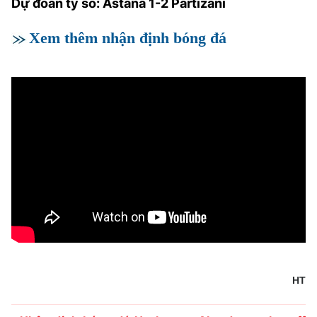
Dự đoán tỷ số: Astana 1-2 Partizani
Xem thêm nhận định bóng đá
HT