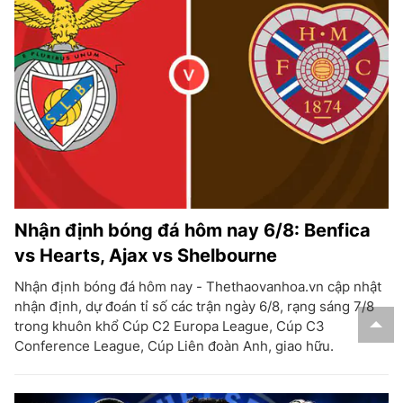
Nhận định bóng đá hôm nay 6/8: Benfica
vs Hearts, Ajax vs Shelbourne
Nhận định bóng đá hôm nay - Thethaovanhoa.vn cập nhật
nhận định, dự đoán tỉ số các trận ngày 6/8, rạng sáng 7/8
trong khuôn khổ Cúp C2 Europa League, Cúp C3
Conference League, Cúp Liên đoàn Anh, giao hữu.