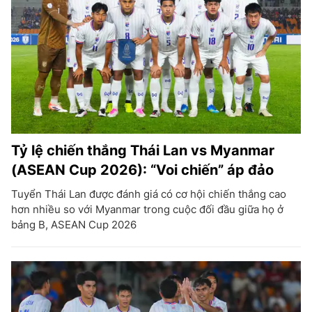
Tỷ lệ chiến thắng Thái Lan vs Myanmar
(ASEAN Cup 2026): “Voi chiến” áp đảo
Tuyển Thái Lan được đánh giá có cơ hội chiến thắng cao
hơn nhiều so với Myanmar trong cuộc đối đầu giữa họ ở
bảng B, ASEAN Cup 2026