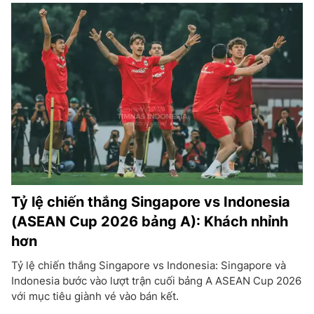
Tỷ lệ chiến thắng Singapore vs Indonesia
(ASEAN Cup 2026 bảng A): Khách nhỉnh
hơn
Tỷ lệ chiến thắng Singapore vs Indonesia: Singapore và
Indonesia bước vào lượt trận cuối bảng A ASEAN Cup 2026
với mục tiêu giành vé vào bán kết.