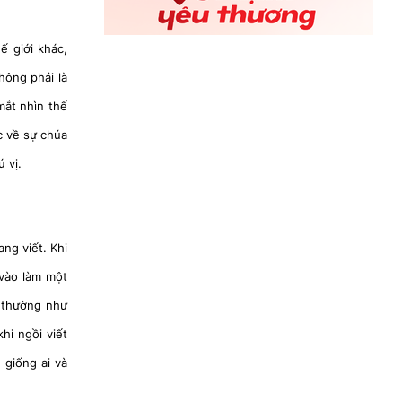
ế giới khác,
không phải là
mắt nhìn thế
c về sự chúa
 vị.
ang viết. Khi
 vào làm một
h thường như
hi ngồi viết
 giống ai và