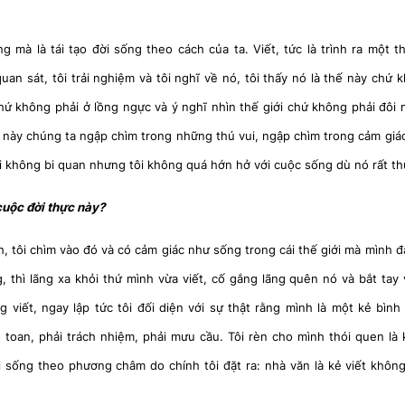
 mà là tái tạo đời sống theo cách của ta. Viết, tức là trình ra một th
quan sát, tôi trải nghiệm và tôi nghĩ về nó, tôi thấy nó là thế này chứ 
 chứ không phải ở lồng ngực và ý nghĩ nhìn thế giới chứ không phải đôi 
út này chúng ta ngập chìm trong những thú vui, ngập chìm trong cảm giá
Tôi không bi quan nhưng tôi không quá hớn hở với cuộc sống dù nó rất thú
cuộc đời thực này?
h, tôi chìm vào đó và có cảm giác như sống trong cái thế giới mà mình đ
ng, thì lãng xa khỏi thứ mình vừa viết, cố gắng lãng quên nó và bắt tay
 viết, ngay lập tức tôi đối diện với sự thật rằng mình là một kẻ bìn
 toan, phải trách nhiệm, phải mưu cầu. Tôi rèn cho mình thói quen là k
i sống theo phương châm do chính tôi đặt ra: nhà văn là kẻ viết không