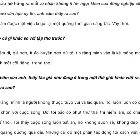
câu hờ hững
ra mắt và nhận không ít lời ngợi khen của đồng nghiệp 
ứu văn học uy tín, anh cảm thấy ra sao?
 làm được một việc là gói lại một quãng thời gian sáng tác. Vậy thôi.
có gì khác so với tập thơ trước?
trầm đi, già hơn, ít ảo huyền hơn dù tôi tin rằng mình vẫn là kẻ mộng mơ
h một cõi riêng, trong thơ.
hẩm của anh, thấy tác giả như đang ở trong một thế giới khác viết ra.
 ra sao?
 rằng, mình là người không thuộc tuýp vui và lạc quan. Tôi luôn luôn có 
 chồn với cuộc sống. Đời tôi bảo có phút thư thái thì hiếm lắm, có ch
ế thôi. Tôi thấy cuộc sống luôn bất an, nó không suôn sẻ, không đẹp 
 quãng đường quá dài. Những cái đó một phần tác động tới cách viết 