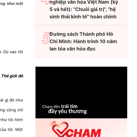
nghiệp văn hóa Việt Nam (kỳ
cũng như một
5 và hết): "Chuỗi giá trị", "hệ
sinh thái kinh tế" hoàn chỉnh
Đường sách Thành phố Hồ
Chí Minh: Hành trình 10 năm
lan tỏa văn hóa đọc
. Dù sao tôi
 Thế giới đó
cái gì đó như
ăng cũng chỉ
như tôi hình
của tôi. Một