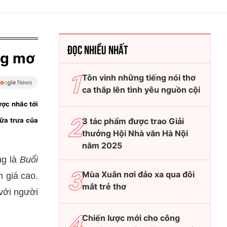
ĐỌC NHIỀU NHẤT
ng mơ
Tôn vinh những tiếng nói thơ
ca thắp lên tình yêu nguồn cội
ược nhắc tới
iữa trưa của
3 tác phẩm được trao Giải
thưởng Hội Nhà văn Hà Nội
năm 2025
g là
Buổi
Mùa Xuân nơi đảo xa qua đôi
 giá cao.
mắt trẻ thơ
 với người
Chiến lược mới cho công