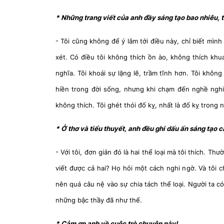
* Những trang viết của anh đầy sáng tạo bao nhiêu, t
- Tôi cũng không để ý lắm tới điều này, chỉ biết mình 
xét. Có điều tôi không thích ồn ào, không thích khu
nghĩa. Tôi khoái sự lặng lẽ, trầm tĩnh hơn. Tôi khôn
hiền trong đời sống, nhưng khi chạm đến nghề nghiệ
không thích. Tôi ghét thói đố kỵ, nhất là đố kỵ trong
* Ở thơ và tiểu thuyết, anh đều ghi dấu ấn sáng tạo 
- Với tôi, đơn giản đó là hai thể loại mà tôi thích. Th
viết được cả hai? Họ hỏi một cách nghi ngờ. Và tôi c
nên quá câu nệ vào sự chia tách thể loại. Người ta có
những bậc thầy đã như thế.
* Cảm ơn anh về cuộc trò chuyện này!