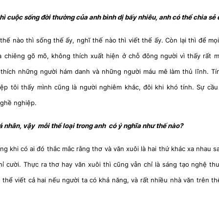
hì cuộc sống đời thường của anh bình dị bấy nhiêu, anh có thể chia sẻ 
thế nào thì sống thế ấy, nghĩ thế nào thì viết thế ấy. Còn lại thì để m
a chiêng gõ mõ, không thích xuất hiện ở chỗ đông người vì thấy rất m
g thích những người hám danh và những người máu mê làm thủ lĩnh. Tính
p tôi thấy mình cũng là người nghiêm khắc, đôi khi khó tính. Sự cầu
 nghề nghiệp.
cá nhân, vậy mỗi thể loại trong anh có ý nghĩa như thế nào?
ường khi có ai đó thắc mắc rằng thơ và văn xuôi là hai thứ khác xa nhau s
hỉ cười. Thực ra thơ hay văn xuôi thì cũng vẫn chỉ là sáng tạo nghệ th
 thể viết cả hai nếu người ta có khả năng, và rất nhiều nhà văn trên thế