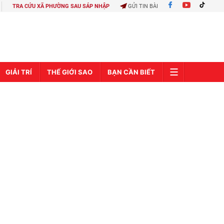
TRA CỨU XÃ PHƯỜNG SAU SÁP NHẬP
GỬI TIN BÀI
GIẢI TRÍ
THẾ GIỚI SAO
BẠN CẦN BIẾT