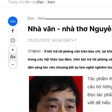
Trang chủ
Văn hoá
Đọc - Xem
Đọc - Xem
Zalo
Nhà văn - nhà thơ Nguyễ
25/02/2012 14:04 GMT+7
(TT&VH) -
Ít khi trả lời phỏng vấn trên báo chí, lại
trong các hội thảo tọa đàm, trên bài trả lời phỏng 
dân sáng tác văn chương bởi sự làm nghề nghiêm túc
Tác phẩm t
câu hờ hững
Đọc tác phẩ
viết để hiể