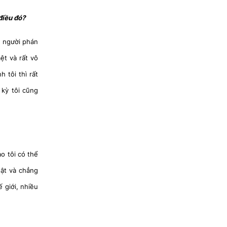
điều đó?
ọi người phán
ệt và rất vô
 tôi thì rất
 kỳ tôi cũng
ao tôi có thể
uật và chẳng
 giới, nhiều