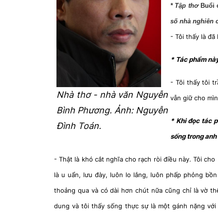
* Tập thơ
Buổi 
số nhà nghiên c
- Tôi thấy là đã
* Tác phẩm này 
- Tôi thấy tôi 
Nhà thơ - nhà văn Nguyễn
vẫn giữ cho mìn
Bình Phương. Ảnh: Nguyễn
* Khi đọc tác p
Đình Toán.
sống trong anh
- Thật là khó cắt nghĩa cho rạch ròi điều này. Tôi cho
là u uẩn, lưu đày, luôn lo lắng, luôn phấp phỏng bồn
thoảng qua và có dài hơn chút nữa cũng chỉ là vờ th
dung và tôi thấy sống thực sự là một gánh nặng với