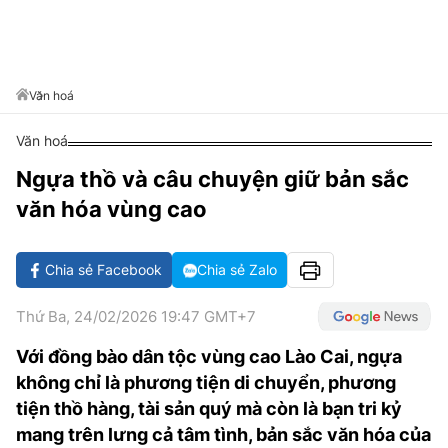
VĂN HÓA SỐNG KHỎE
ĐỌC - XEM
BÓNG ĐÁ
KẾT QUẢ
CÁC CÚP CHÂU ÂU
GOLF
GIẢI TRÍ
NHỊP ĐẬP SỨC KHỎE
DIỄN ĐÀN
VĂN HÓA
BẢNG XẾP HẠNG
DU LỊCH
PHIM
X-QUANG TIN ĐỒN
CÔNG NGHIỆP VĂN HÓA
Văn hoá
GIẢI TRÍ
THẾ GIỚI SAO
TIN TỨC
Văn hoá
ÂM NHẠC
VIẾT LẠI ƯỚC MƠ
Ngựa thồ và câu chuyện giữ bản sắc
HIGHTECH
ĐIỂM ĐẾN
KBIZ
văn hóa vùng cao
TIÊU ĐIỂM - SPOTLIGHT
ẢNH
BẠN CẦN BIẾT
Chia sẻ Facebook
Chia sẻ Zalo
ẨM THỰC
INFOGRAPHIC
Thứ Ba, 24/02/2026 19:47 GMT+7
TƯ VẤN
E-MAGAZINE
Với đồng bào dân tộc vùng cao Lào Cai, ngựa
không chỉ là phương tiện di chuyển, phương
ẢNH
tiện thồ hàng, tài sản quý mà còn là bạn tri kỷ
BÁO GIẤY
mang trên lưng cả tâm tình, bản sắc văn hóa của