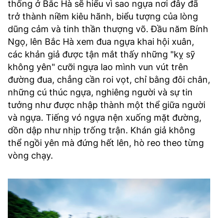
thống ở Bắc Hà sẽ hiểu vì sao ngựa nơi đây đã
trở thành niềm kiêu hãnh, biểu tượng của lòng
dũng cảm và tinh thần thượng võ. Đầu năm Bính
Ngọ, lên Bắc Hà xem đua ngựa khai hội xuân,
các khản giả được tận mắt thấy những "kỵ sỹ
không yên" cưỡi ngựa lao mình vun vút trên
đường đua, chẳng cần roi vọt, chỉ bằng đôi chân,
những cú thúc ngựa, nghiêng người và sự tin
tưởng như được nhập thành một thể giữa người
và ngựa. Tiếng vó ngựa nện xuống mặt đường,
dồn dập như nhịp trống trận. Khán giả không
thể ngồi yên mà đứng hết lên, hò reo theo từng
vòng chạy.