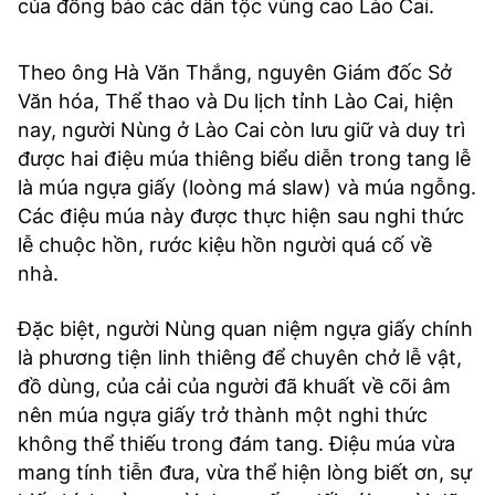
của đồng bào các dân tộc vùng cao Lào Cai.
Theo ông Hà Văn Thắng, nguyên Giám đốc Sở
Văn hóa, Thể thao và Du lịch tỉnh Lào Cai, hiện
nay, người Nùng ở Lào Cai còn lưu giữ và duy trì
được hai điệu múa thiêng biểu diễn trong tang lễ
là múa ngựa giấy (loòng má slaw) và múa ngỗng.
Các điệu múa này được thực hiện sau nghi thức
lễ chuộc hồn, rước kiệu hồn người quá cố về
nhà.
Đặc biệt, người Nùng quan niệm ngựa giấy chính
là phương tiện linh thiêng để chuyên chở lễ vật,
đồ dùng, của cải của người đã khuất về cõi âm
nên múa ngựa giấy trở thành một nghi thức
không thể thiếu trong đám tang. Điệu múa vừa
mang tính tiễn đưa, vừa thể hiện lòng biết ơn, sự