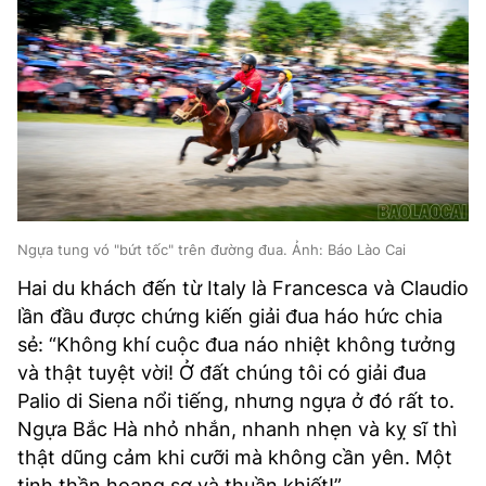
Ngựa tung vó "bứt tốc" trên đường đua. Ảnh: Báo Lào Cai
Hai du khách đến từ Italy là Francesca và Claudio
lần đầu được chứng kiến giải đua háo hức chia
sẻ: “Không khí cuộc đua náo nhiệt không tưởng
và thật tuyệt vời! Ở đất chúng tôi có giải đua
Palio di Siena nổi tiếng, nhưng ngựa ở đó rất to.
Ngựa Bắc Hà nhỏ nhắn, nhanh nhẹn và kỵ sĩ thì
thật dũng cảm khi cưỡi mà không cần yên. Một
tinh thần hoang sơ và thuần khiết!”