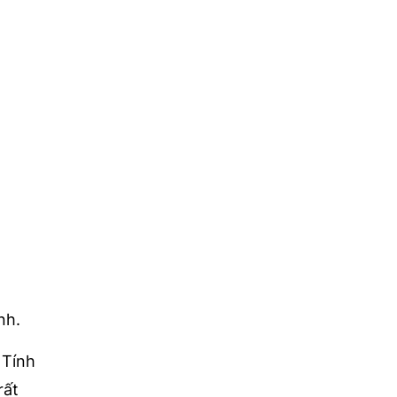
nh.
 Tính
rất