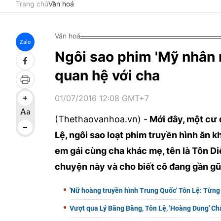
Trang chủ
Văn hoá
Văn hoá
Zalo
Ngôi sao phim 'Mỹ nhân 
quan hệ với cha
01/07/2016 12:08 GMT+7
(Thethaovanhoa.vn) -
Mới đây, một cư d
Lệ, ngôi sao loạt phim truyền hình ăn 
em gái cùng cha khác mẹ, tên là Tôn D
chuyện này và cho biết cô đang gần gũi
'Nữ hoàng truyền hình Trung Quốc' Tôn Lệ: Từng
Vượt qua Lý Băng Băng, Tôn Lệ, 'Hoàng Dung' Ch