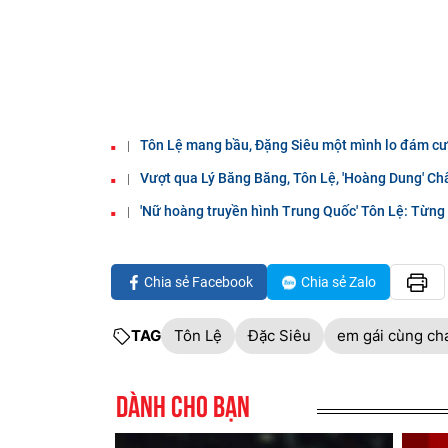
Tôn Lệ mang bầu, Đặng Siêu một mình lo đám cư
Vượt qua Lý Băng Băng, Tôn Lệ, 'Hoàng Dung' Ch
'Nữ hoàng truyền hình Trung Quốc' Tôn Lệ: Từng
Chia sẻ Facebook
Chia sẻ Zalo
TAG
Tôn Lệ
Đặc Siêu
em gái cùng ch