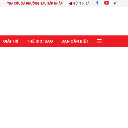
TRA CỨU XÃ PHƯỜNG SAU SÁP NHẬP
GỬI TIN BÀI
GIẢI TRÍ
THẾ GIỚI SAO
BẠN CẦN BIẾT