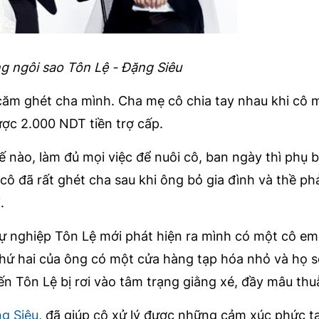
g ngôi sao Tôn Lệ - Đặng Siêu
 căm ghét cha mình. Cha mẹ cô chia tay nhau khi cô 
ược 2.000 NDT tiền trợ cấp.
ế nào, làm đủ mọi việc để nuôi cô, ban ngày thì phụ 
cô đã rất ghét cha sau khi ông bỏ gia đình và thề ph
.
ự nghiệp Tôn Lệ mới phát hiện ra mình có một cô em
thứ hai của ông có một cửa hàng tạp hóa nhỏ và họ s
ến Tôn Lệ bị rơi vào tâm trạng giằng xé, đầy mâu thu
g Siêu
, đã giúp cô xử lý được những cảm xúc phức t