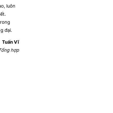
o, luôn
ết.
trong
g đại.
Tuấn Vĩ
Tổng hợp