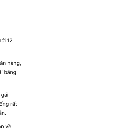
mới 12
bán hàng,
ải bằng
 gái
ống rất
ẫn.
ạp về