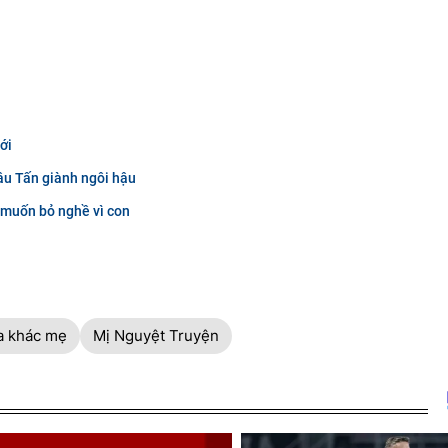
ới
âu Tấn giành ngôi hậu
 muốn bỏ nghề vì con
a khác mẹ
Mị Nguyệt Truyện