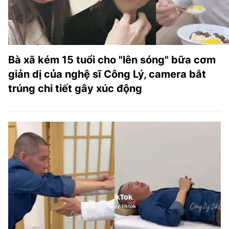
TRA CỨU PHƯỜNG XÃ
CỐNG HIẾN
BÙI XUÂN PHÁI
Bà xã kém 15 tuổi cho "lên sóng" bữa cơm
TIỆN ÍCH
giản dị của nghệ sĩ Công Lý, camera bắt
trúng chi tiết gây xúc động
LIÊN HỆ QUẢNG CÁO
Hotline: 0981.119.189
Điện thoại: 024.38254756
MẠNG XÃ HỘI