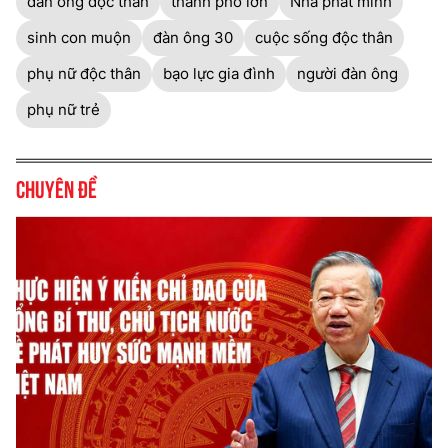
đàn ông độc thân
thành phố lớn
Nhà phát minh
sinh con muộn
đàn ông 30
cuộc sống độc thân
phụ nữ độc thân
bạo lực gia đình
người đàn ông
phụ nữ trẻ
Chuyên đề