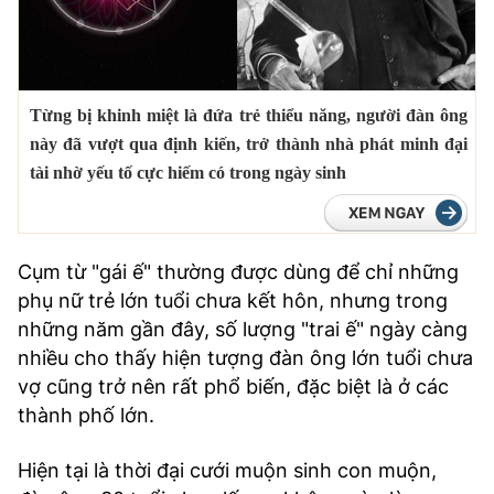
TRA CỨU PHƯỜNG XÃ
CỐNG HIẾN
BÙI XUÂN PHÁI
Từng bị khinh miệt là đứa trẻ thiểu năng, người đàn ông
này đã vượt qua định kiến, trở thành nhà phát minh đại
TIỆN ÍCH
tài nhờ yếu tố cực hiếm có trong ngày sinh
LIÊN HỆ QUẢNG CÁO
Cụm từ "gái ế" thường được dùng để chỉ những
Hotline: 0981.119.189
phụ nữ trẻ lớn tuổi chưa kết hôn, nhưng trong
Điện thoại: 024.38254756
những năm gần đây, số lượng "trai ế" ngày càng
nhiều cho thấy hiện tượng đàn ông lớn tuổi chưa
vợ cũng trở nên rất phổ biến, đặc biệt là ở các
MẠNG XÃ HỘI
thành phố lớn.
Hiện tại là thời đại cưới muộn sinh con muộn,