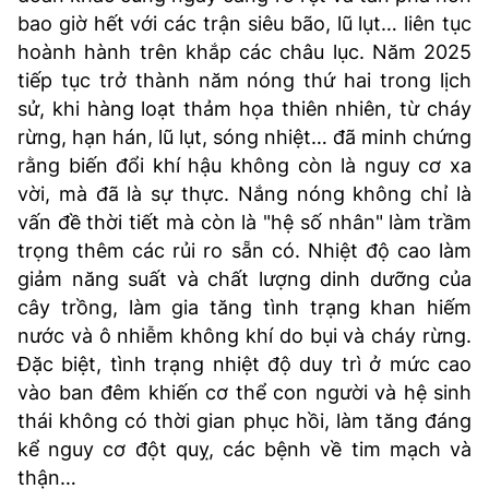
bao giờ hết với các trận siêu bão, lũ lụt… liên tục
hoành hành trên khắp các châu lục. Năm 2025
tiếp tục trở thành năm nóng thứ hai trong lịch
sử, khi hàng loạt thảm họa thiên nhiên, từ cháy
rừng, hạn hán, lũ lụt, sóng nhiệt… đã minh chứng
rằng biến đổi khí hậu không còn là nguy cơ xa
vời, mà đã là sự thực. Nắng nóng không chỉ là
vấn đề thời tiết mà còn là "hệ số nhân" làm trầm
trọng thêm các rủi ro sẵn có. Nhiệt độ cao làm
giảm năng suất và chất lượng dinh dưỡng của
cây trồng, làm gia tăng tình trạng khan hiếm
nước và ô nhiễm không khí do bụi và cháy rừng.
Đặc biệt, tình trạng nhiệt độ duy trì ở mức cao
vào ban đêm khiến cơ thể con người và hệ sinh
thái không có thời gian phục hồi, làm tăng đáng
kể nguy cơ đột quỵ, các bệnh về tim mạch và
thận…