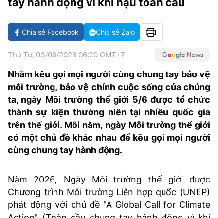
tay hành động vì khí hậu toàn cầu
VĂN HÓA SỐNG KHỎE
ĐỌC - XEM
BÓNG ĐÁ
KẾT QUẢ
CÁC CÚP CHÂU ÂU
GOLF
GIẢI TRÍ
NHỊP ĐẬP SỨC KHỎE
DIỄN ĐÀN
VĂN HÓA
BẢNG XẾP HẠNG
Chia sẻ Facebook
Chia sẻ Zalo
DU LỊCH
PHIM
X-QUANG TIN ĐỒN
CÔNG NGHIỆP VĂN HÓA
GIẢI TRÍ
Thứ Tư, 03/06/2026 06:20 GMT+7
THẾ GIỚI SAO
TIN TỨC
ÂM NHẠC
VIẾT LẠI ƯỚC MƠ
Nhằm kêu gọi mọi người cùng chung tay bảo vệ
môi trường, bảo vệ chính cuộc sống của chúng
HIGHTECH
ĐIỂM ĐẾN
KBIZ
ta, ngày Môi trường thế giới 5/6 được tổ chức
TIÊU ĐIỂM - SPOTLIGHT
thành sự kiện thường niên tại nhiều quốc gia
ẢNH
trên thế giới. Mỗi năm, ngày Môi trường thế giới
BẠN CẦN BIẾT
có một chủ đề khác nhau để kêu gọi mọi người
ẨM THỰC
INFOGRAPHIC
cùng chung tay hành động.
TƯ VẤN
E-MAGAZINE
Năm 2026, Ngày Môi trường thế giới được
ẢNH
Chương trình Môi trường Liên hợp quốc (UNEP)
phát động với chủ đề "A Global Call for Climate
BÁO GIẤY
Action" (Toàn cầu chung tay hành động vì khí