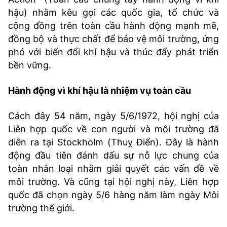
TRA CỨU PHƯỜNG XÃ
hậu) nhằm kêu gọi các quốc gia, tổ chức và
cộng đồng trên toàn cầu hành động mạnh mẽ,
CỐNG HIẾN
đồng bộ và thực chất để bảo vệ môi trường, ứng
BÙI XUÂN PHÁI
phó với biến đổi khí hậu và thúc đẩy phát triển
bền vững.
TIỆN ÍCH
Hành động vì khí hậu là nhiệm vụ toàn cầu
LIÊN HỆ QUẢNG CÁO
Cách đây 54 năm, ngày 5/6/1972, hội nghị của
Hotline: 0981.119.189
Liên hợp quốc về con người và môi trường đã
diễn ra tại Stockholm (Thuỵ Điển). Đây là hành
Điện thoại: 024.38254756
động đầu tiên đánh dấu sự nỗ lực chung của
toàn nhân loại nhằm giải quyết các vấn đề về
MẠNG XÃ HỘI
môi trường. Và cũng tại hội nghị này, Liên hợp
quốc đã chọn ngày 5/6 hàng năm làm ngày Môi
trường thế giới.