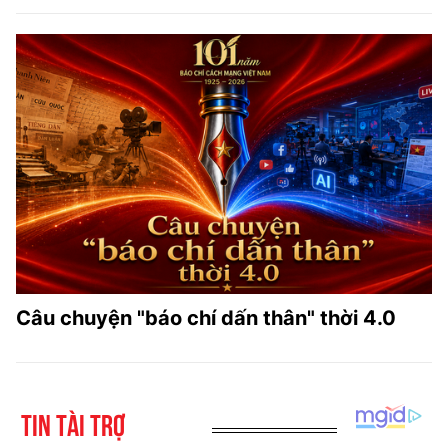
Câu chuyện "báo chí dấn thân" thời 4.0