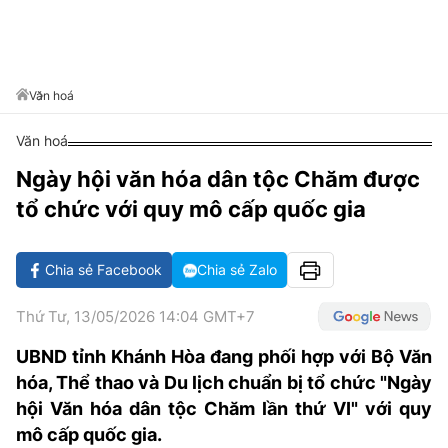
VĂN HÓA SỐNG KHỎE
ĐỌC - XEM
BÓNG ĐÁ
KẾT QUẢ
CÁC CÚP CHÂU ÂU
GOLF
GIẢI TRÍ
NHỊP ĐẬP SỨC KHỎE
DIỄN ĐÀN
VĂN HÓA
BẢNG XẾP HẠNG
DU LỊCH
PHIM
X-QUANG TIN ĐỒN
CÔNG NGHIỆP VĂN HÓA
Văn hoá
GIẢI TRÍ
THẾ GIỚI SAO
TIN TỨC
Văn hoá
ÂM NHẠC
VIẾT LẠI ƯỚC MƠ
Ngày hội văn hóa dân tộc Chăm được
HIGHTECH
ĐIỂM ĐẾN
KBIZ
tổ chức với quy mô cấp quốc gia
TIÊU ĐIỂM - SPOTLIGHT
ẢNH
BẠN CẦN BIẾT
Chia sẻ Facebook
Chia sẻ Zalo
ẨM THỰC
INFOGRAPHIC
Thứ Tư, 13/05/2026 14:04 GMT+7
TƯ VẤN
E-MAGAZINE
UBND tỉnh Khánh Hòa đang phối hợp với Bộ Văn
hóa, Thể thao và Du lịch chuẩn bị tổ chức "Ngày
ẢNH
hội Văn hóa dân tộc Chăm lần thứ VI" với quy
BÁO GIẤY
mô cấp quốc gia.