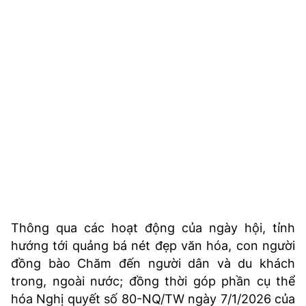
TRA CỨU PHƯỜNG XÃ
CỐNG HIẾN
BÙI XUÂN PHÁI
TIỆN ÍCH
LIÊN HỆ QUẢNG CÁO
Hotline: 0981.119.189
Điện thoại: 024.38254756
Thông qua các hoạt động của ngày hội, tỉnh
MẠNG XÃ HỘI
hướng tới quảng bá nét đẹp văn hóa, con người
đồng bào Chăm đến người dân và du khách
trong, ngoài nước; đồng thời góp phần cụ thể
hóa Nghị quyết số 80-NQ/TW ngày 7/1/2026 của