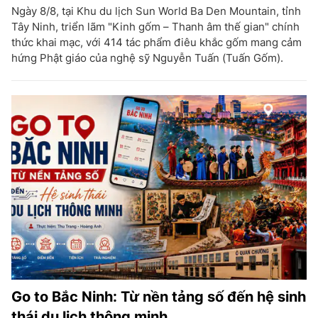
Ngày 8/8, tại Khu du lịch Sun World Ba Den Mountain, tỉnh
Tây Ninh, triển lãm "Kinh gốm – Thanh âm thế gian" chính
thức khai mạc, với 414 tác phẩm điêu khắc gốm mang cảm
hứng Phật giáo của nghệ sỹ Nguyễn Tuấn (Tuấn Gốm).
Go to Bắc Ninh: Từ nền tảng số đến hệ sinh
thái du lịch thông minh