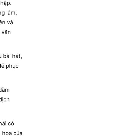
nhập.
ng lắm,
ên và
, văn
 bài hát,
để phục
 dầm
dịch
hải có
h hoa của