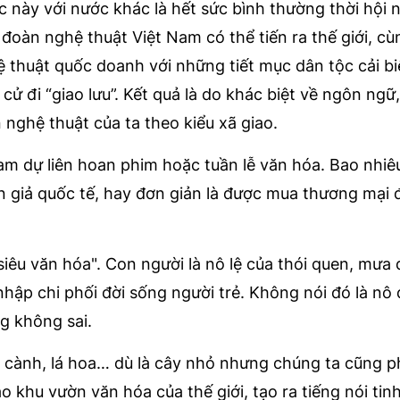
ớc này với nước khác là hết sức bình thường thời hội 
oàn nghệ thuật Việt Nam có thể tiến ra thế giới, cù
 thuật quốc doanh với những tiết mục dân tộc cải bi
ử đi “giao lưu”. Kết quả là do khác biệt về ngôn ngữ
nghệ thuật của ta theo kiểu xã giao.
am dự liên hoan phim hoặc tuần lễ văn hóa. Bao nhiêu
n giả quốc tế, hay đơn giản là được mua thương mại 
iêu văn hóa". Con người là nô lệ của thói quen, mưa
hập chi phối đời sống người trẻ. Không nói đó là nô 
g không sai.
n cành, lá hoa… dù là cây nhỏ nhưng chúng ta cũng p
o khu vườn văn hóa của thế giới, tạo ra tiếng nói tin