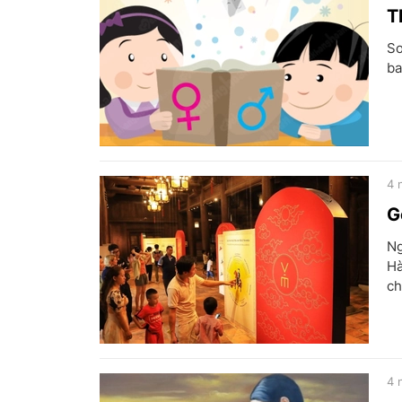
T
So
ba
4 
G
Ng
Hà
ch
4 