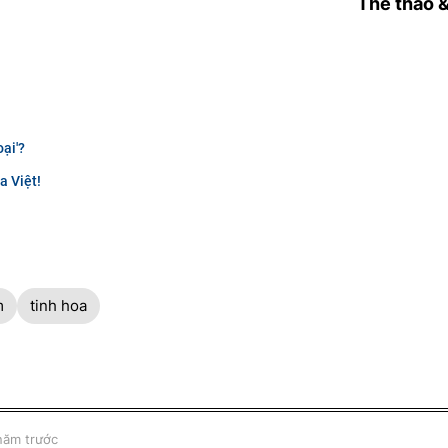
Thể thao 
oại'?
a Việt!
m
tinh hoa
năm trước