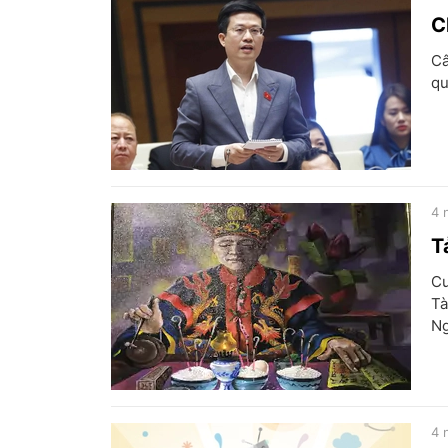
C
Câ
qu
4 
T
Cu
Tà
Ng
4 