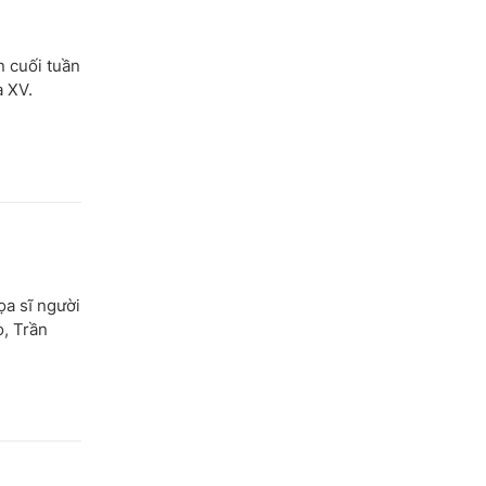
n cuối tuần
a XV.
ọa sĩ người
o, Trần