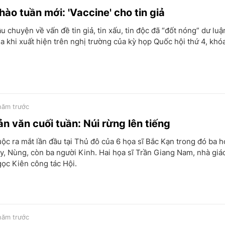
hào tuần mới: 'Vaccine' cho tin giả
u chuyện về vấn đề tin giả, tin xấu, tin độc đã “đốt nóng” dư luậ
a khi xuất hiện trên nghị trường của kỳ họp Quốc hội thứ 4, khó
năm trước
ản văn cuối tuần: Núi rừng lên tiếng
ộc ra mắt lần đầu tại Thủ đô của 6 họa sĩ Bắc Kạn trong đó ba h
y, Nùng, còn ba người Kinh. Hai họa sĩ Trần Giang Nam, nhà giá
ọc Kiên công tác Hội.
năm trước