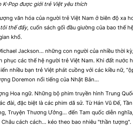
 K-Pop được giới trẻ Việt yêu thích
tượng văn hóa của người trẻ Việt Nam ở biên độ xa 
tôi thế đấy
, cuốn sách gối đầu giường của bao thế h
gian khổ.
chael Jackson... những con người của nhiều thời kỳ,
inh phục các thế hệ người trẻ Việt Nam. Khi đất nước 
iến nhiều bạn trẻ Việt phát cuồng với các kiều nữ, “ộp
ượng Doremon nổi tiếng của Nhật Bản...
 tượng Hoa ngữ. Những bộ phim truyền hình Trung Qu
các đài, đặc biệt là các phim dã sử. Từ Hán Vũ Đế, Tầ
ng, Truyện Thương Ưởng... đến Tam quốc diễn nghĩa
 Châu cách cách... kéo theo bao nhiêu "thần tượng".