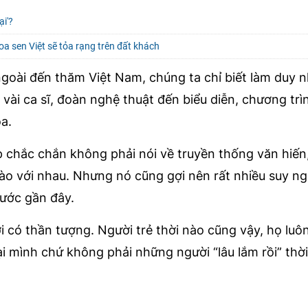
ại'?
a sen Việt sẽ tỏa rạng trên đất khách
goài đến thăm Việt Nam, chúng ta chỉ biết làm duy n
 vài ca sĩ, đoàn nghệ thuật đến biểu diễn, chương tr
a.
ập chắc chắn không phải nói về truyền thống văn hiến
o với nhau. Nhưng nó cũng gợi nên rất nhiều suy n
nước gần đây.
i có thần tượng. Người trẻ thời nào cũng vậy, họ luô
i mình chứ không phải những người “lâu lắm rồi” thờ