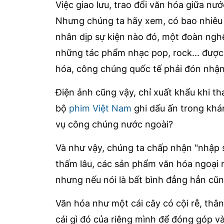
Việc giao lưu, trao đổi văn hóa giữa nư
Nhưng chúng ta hãy xem, có bao nhiêu đ
nhân dịp sự kiện nào đó, một đoàn nghệ
những tác phẩm nhạc pop, rock... được c
hóa, công chúng quốc tế phải đón nhận 
Điện ảnh cũng vậy, chỉ xuất khẩu khi th
bộ
phim Việt Nam
ghi dấu ấn trong khá
vụ công chúng nước ngoài?
Và như vậy, chúng ta chấp nhận "nhập s
thấm lâu, các sản phẩm văn hóa ngoại n
nhưng nếu nói là bất bình đẳng hẳn cũn
Văn hóa như một cái cây có cội rễ, thâ
cái gì đó của riêng mình để đóng góp và