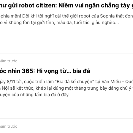
hư gửi robot citizen: Niềm vui ngắn chẳng tày
phia mến! Đôi khi tôi nghĩ cái thế giới robot của Sophia thật đơn
o vì không tồn tại giới tính, màu da, tuổi tác, giàu nghèo…
năm trước
óc nhìn 365: Hi vọng từ… bia đá
ày 8/11 tới, cuộc triển lãm “Bia đá kể chuyện” tại Văn Miếu - Q
 Nội sẽ kết thúc, khép lại đúng một tháng trưng bày đáng chú ý
uyện của những tấm bia đá ở đây.
năm trước