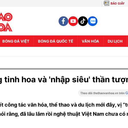
BÁO GIẤY
BÓNG ĐÁ VIỆT
BÓNG ĐÁ QUỐC TẾ
VĂN HÓA
DU LỊCH
 tinh hoa và 'nhập siêu' thần tượ
ết công tác văn hóa, thể thao và du lịch mới đây, vị “
i rằng, đã lâu lắm rồi nghệ thuật Việt Nam chưa có