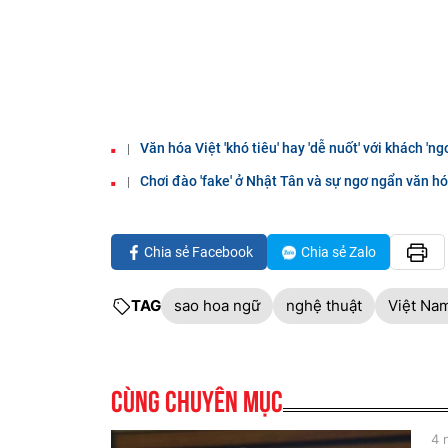
Văn hóa Việt 'khó tiêu' hay 'dễ nuốt' với khách 'ng
Chơi đào 'fake' ở Nhật Tân và sự ngơ ngẩn văn hó
Chia sẻ Facebook
Chia sẻ Zalo
TAG
sao hoa ngữ
nghệ thuật
Việt Na
Cùng chuyên mục
4 