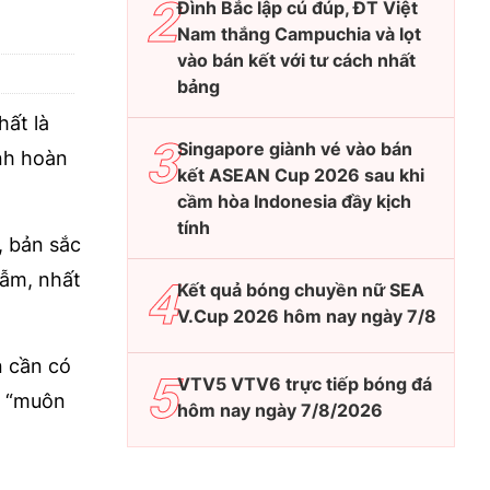
Đình Bắc lập cú đúp, ĐT Việt
Nam thắng Campuchia và lọt
vào bán kết với tư cách nhất
bảng
hất là
Singapore giành vé vào bán
ình hoàn
kết ASEAN Cup 2026 sau khi
cầm hòa Indonesia đầy kịch
tính
, bản sắc
gẫm, nhất
Kết quả bóng chuyền nữ SEA
V.Cup 2026 hôm nay ngày 7/8
n cần có
VTV5 VTV6 trực tiếp bóng đá
i “muôn
hôm nay ngày 7/8/2026