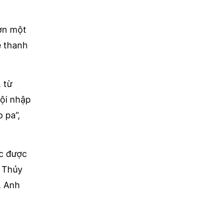
hơn một
ệ thanh
 từ
hội nhập
 pa”,
ốc được
n Thủy
, Anh