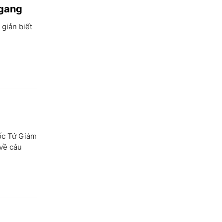
 gang
 giản biết
uốc Tử Giám
 về câu