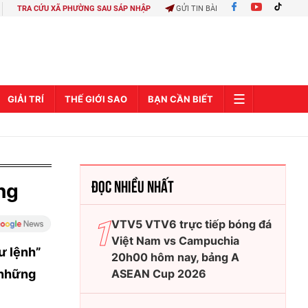
TRA CỨU XÃ PHƯỜNG SAU SÁP NHẬP
GỬI TIN BÀI
GIẢI TRÍ
THẾ GIỚI SAO
BẠN CẦN BIẾT
ĐỌC NHIỀU NHẤT
ng
VTV5 VTV6 trực tiếp bóng đá
Việt Nam vs Campuchia
tư lệnh”
20h00 hôm nay, bảng A
 những
ASEAN Cup 2026