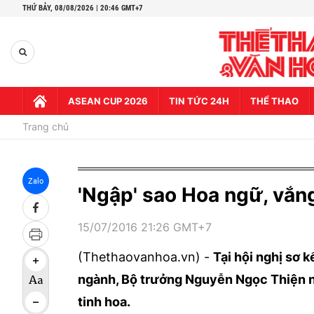
THỨ BẢY,
08/08/2026 | 20:46 GMT+7
ASEAN CUP 2026
TIN TỨC 24H
THỂ THAO
Trang chủ
Zalo
'Ngập' sao Hoa ngữ, vắng
15/07/2016 21:26 GMT+7
(Thethaovanhoa.vn) -
Tại hội nghị sơ k
ngành, Bộ trưởng Nguyễn Ngọc Thiện nó
tinh hoa.