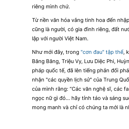
riêng mình chứ.
Từ nền văn hóa vắng tinh hoa đến nhập 
cũng là người, có gia đình riêng, đất nư
lập với người Việt Nam.
Như mới đây, trong
"cơn đau" tập thể
, 
Băng Băng, Triệu Vy, Lưu Diệc Phi, Huỳn
pháp quốc tế, đã lên tiếng phản đối p
nhận "các quyền lịch sử" của Trung Quố
của mình rằng: “Các văn nghệ sĩ, các fa
ngọc nữ gì đó... hãy tỉnh táo và sáng s
mong manh và chỉ có chúng ta mới là nh