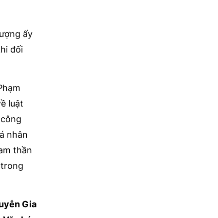
tượng ấy
hi đối
 Phạm
ề luật
 công
cá nhân
nam thần
 trong
uyễn Gia