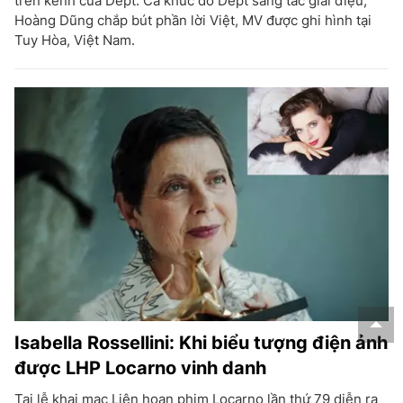
trên kênh của Dept. Ca khúc do Dept sáng tác giai điệu,
Hoàng Dũng chắp bút phần lời Việt, MV được ghi hình tại
Tuy Hòa, Việt Nam.
Isabella Rossellini: Khi biểu tượng điện ảnh
được LHP Locarno vinh danh
Tại lễ khai mạc Liên hoan phim Locarno lần thứ 79 diễn ra