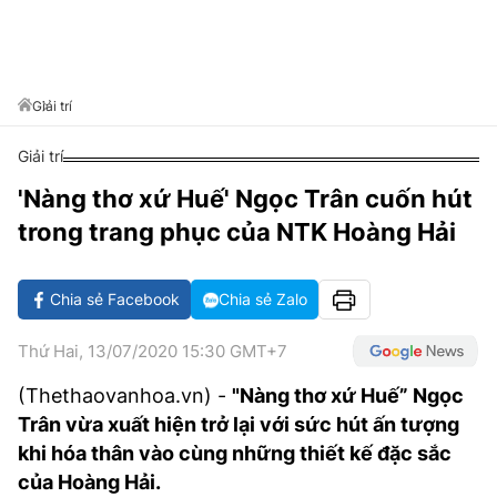
VĂN HÓA SỐNG KHỎE
ĐỌC - XEM
BÓNG ĐÁ
KẾT QUẢ
CÁC CÚP CHÂU ÂU
GOLF
GIẢI TRÍ
NHỊP ĐẬP SỨC KHỎE
DIỄN ĐÀN
VĂN HÓA
BẢNG XẾP HẠNG
DU LỊCH
PHIM
X-QUANG TIN ĐỒN
CÔNG NGHIỆP VĂN HÓA
Giải trí
GIẢI TRÍ
THẾ GIỚI SAO
TIN TỨC
Giải trí
ÂM NHẠC
VIẾT LẠI ƯỚC MƠ
'Nàng thơ xứ Huế' Ngọc Trân cuốn hút
HIGHTECH
ĐIỂM ĐẾN
KBIZ
trong trang phục của NTK Hoàng Hải
TIÊU ĐIỂM - SPOTLIGHT
ẢNH
BẠN CẦN BIẾT
Chia sẻ Facebook
Chia sẻ Zalo
ẨM THỰC
INFOGRAPHIC
Thứ Hai, 13/07/2020 15:30 GMT+7
TƯ VẤN
E-MAGAZINE
(Thethaovanhoa.vn) -
"Nàng thơ xứ Huế” Ngọc
Trân vừa xuất hiện trở lại với sức hút ấn tượng
ẢNH
khi hóa thân vào cùng những thiết kế đặc sắc
BÁO GIẤY
của Hoàng Hải.