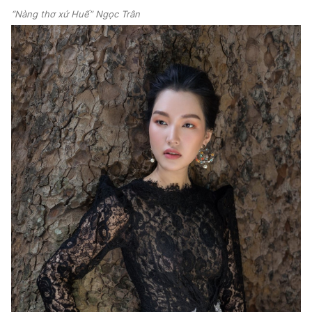
“Nàng thơ xứ Huế” Ngọc Trân