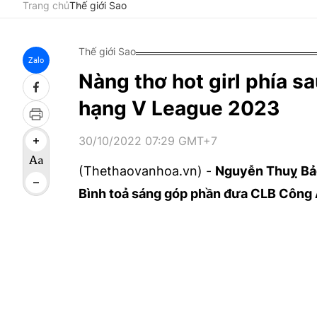
Trang chủ
Thế giới Sao
Thế giới Sao
Zalo
Nàng thơ hot girl phía s
hạng V League 2023
30/10/2022 07:29 GMT+7
(Thethaovanhoa.vn) -
Nguyễn Thuỵ Bảo
Bình toả sáng góp phần đưa CLB Công