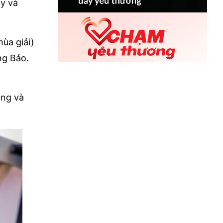
y và
ùa giải)
ng Bảo.
ăng và