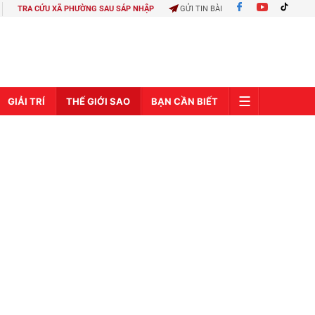
TRA CỨU XÃ PHƯỜNG SAU SÁP NHẬP
GỬI TIN BÀI
GIẢI TRÍ
THẾ GIỚI SAO
BẠN CẦN BIẾT