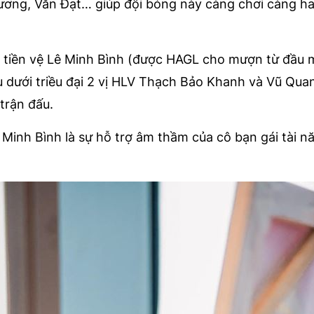
ương, Văn Đạt… giúp đội bóng này càng chơi càng ha
tiền vệ Lê Minh Bình (được HAGL cho mượn từ đầu m
ếu dưới triều đại 2 vị HLV Thạch Bảo Khanh và Vũ Qua
trận đấu.
inh Bình là sự hỗ trợ âm thầm của cô bạn gái tài n