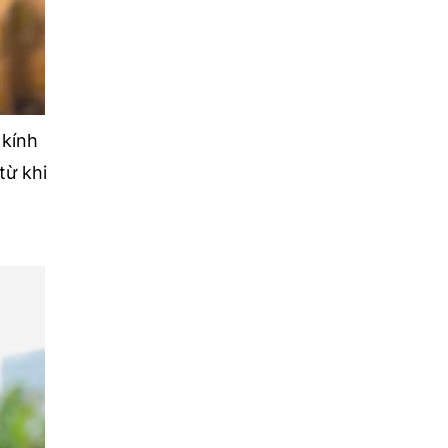
 kính
từ khi