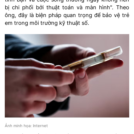
TRA CỨU PHƯỜNG XÃ
bị chi phối bởi thuật toán và màn hình". Theo
ông, đây là biện pháp quan trọng để bảo vệ trẻ
CỐNG HIẾN
em trong môi trường kỹ thuật số.
BÙI XUÂN PHÁI
TIỆN ÍCH
LIÊN HỆ QUẢNG CÁO
Hotline: 0981.119.189
Điện thoại: 024.38254756
MẠNG XÃ HỘI
Ảnh minh họa: Internet