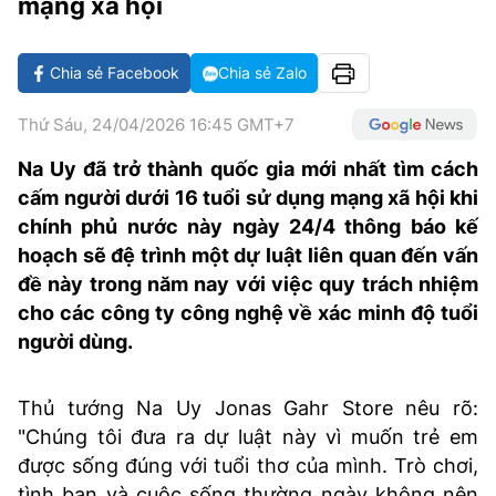
mạng xã hội
VĂN HÓA SỐNG KHỎE
ĐỌC - XEM
BÓNG ĐÁ
KẾT QUẢ
CÁC CÚP CHÂU ÂU
GOLF
GIẢI TRÍ
NHỊP ĐẬP SỨC KHỎE
DIỄN ĐÀN
VĂN HÓA
BẢNG XẾP HẠNG
Chia sẻ Facebook
Chia sẻ Zalo
DU LỊCH
PHIM
X-QUANG TIN ĐỒN
CÔNG NGHIỆP VĂN HÓA
GIẢI TRÍ
Thứ Sáu, 24/04/2026 16:45 GMT+7
THẾ GIỚI SAO
TIN TỨC
ÂM NHẠC
VIẾT LẠI ƯỚC MƠ
Na Uy đã trở thành quốc gia mới nhất tìm cách
cấm người dưới 16 tuổi sử dụng mạng xã hội khi
HIGHTECH
ĐIỂM ĐẾN
KBIZ
chính phủ nước này ngày 24/4 thông báo kế
TIÊU ĐIỂM - SPOTLIGHT
hoạch sẽ đệ trình một dự luật liên quan đến vấn
ẢNH
đề này trong năm nay với việc quy trách nhiệm
BẠN CẦN BIẾT
cho các công ty công nghệ về xác minh độ tuổi
ẨM THỰC
INFOGRAPHIC
người dùng.
TƯ VẤN
E-MAGAZINE
Thủ tướng Na Uy Jonas Gahr Store nêu rõ:
ẢNH
"Chúng tôi đưa ra dự luật này vì muốn trẻ em
được sống đúng với tuổi thơ của mình. Trò chơi,
BÁO GIẤY
tình bạn và cuộc sống thường ngày không nên