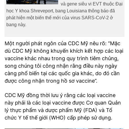
và gene siêu vi EVT thuộc Đại
TRA CỨU PHƯỜNG XÃ
học Y khoa Shreveport, bang Louisiana thông báo đã
CỐNG HIẾN
phát hiện một biến thể mới của virus SARS-CoV-2 ở
bang này.
BÙI XUÂN PHÁI
TIỆN ÍCH
Một người phát ngôn của CDC Mỹ nêu rõ: “Mặc
dù CDC Mỹ không khuyến khích kết hợp các loại
LIÊN HỆ QUẢNG CÁO
vaccine khác nhau trong quy trình tiêm chủng,
song chúng tôi công nhận rằng điều này ngày
Hotline: 0981.119.189
càng phổ biến tại các quốc gia khác, do đó cần
được công nhận trong hồ sơ vaccine”.
Điện thoại: 024.38254756
CDC Mỹ đồng thời lưu ý rằng các loại vaccine
MẠNG XÃ HỘI
này phải là các loại vaccine được Cơ quan Quản
lý thực phẩm và dược phẩm Mỹ (FDA) và Tổ
chức Y tế thế giới (WHO) cấp phép sử dụng.