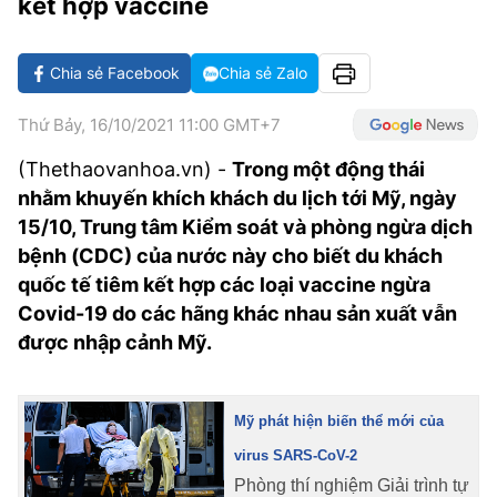
kết hợp vaccine
VĂN HÓA SỐNG KHỎE
ĐỌC - XEM
BÓNG ĐÁ
KẾT QUẢ
CÁC CÚP CHÂU ÂU
GOLF
GIẢI TRÍ
NHỊP ĐẬP SỨC KHỎE
DIỄN ĐÀN
VĂN HÓA
BẢNG XẾP HẠNG
Chia sẻ Facebook
Chia sẻ Zalo
DU LỊCH
PHIM
X-QUANG TIN ĐỒN
CÔNG NGHIỆP VĂN HÓA
GIẢI TRÍ
Thứ Bảy, 16/10/2021 11:00 GMT+7
THẾ GIỚI SAO
TIN TỨC
ÂM NHẠC
VIẾT LẠI ƯỚC MƠ
(Thethaovanhoa.vn) -
Trong một động thái
nhằm khuyến khích khách du lịch tới Mỹ, ngày
HIGHTECH
ĐIỂM ĐẾN
KBIZ
15/10, Trung tâm Kiểm soát và phòng ngừa dịch
TIÊU ĐIỂM - SPOTLIGHT
bệnh (CDC) của nước này cho biết du khách
ẢNH
quốc tế tiêm kết hợp các loại vaccine ngừa
BẠN CẦN BIẾT
Covid-19 do các hãng khác nhau sản xuất vẫn
ẨM THỰC
INFOGRAPHIC
được nhập cảnh Mỹ.
TƯ VẤN
E-MAGAZINE
Mỹ phát hiện biến thể mới của
ẢNH
virus SARS-CoV-2
BÁO GIẤY
Phòng thí nghiệm Giải trình tự