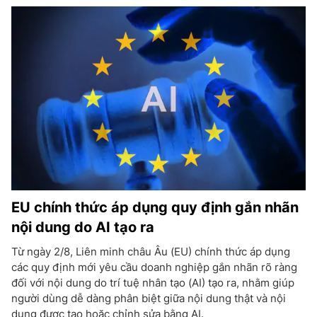
EU chính thức áp dụng quy định gắn nhãn
nội dung do AI tạo ra
Từ ngày 2/8, Liên minh châu Âu (EU) chính thức áp dụng
các quy định mới yêu cầu doanh nghiệp gắn nhãn rõ ràng
đối với nội dung do trí tuệ nhân tạo (AI) tạo ra, nhằm giúp
người dùng dễ dàng phân biệt giữa nội dung thật và nội
dung được tạo hoặc chỉnh sửa bằng AI.