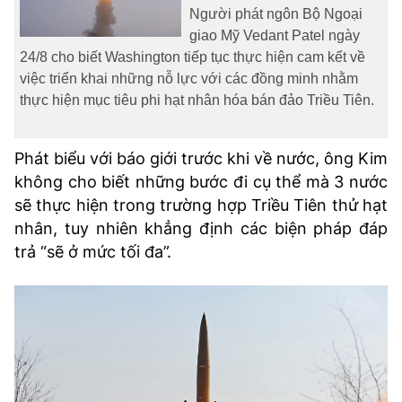
Người phát ngôn Bộ Ngoại
TRA CỨU PHƯỜNG XÃ
giao Mỹ Vedant Patel ngày
CỐNG HIẾN
24/8 cho biết Washington tiếp tục thực hiện cam kết về
việc triển khai những nỗ lực với các đồng minh nhằm
BÙI XUÂN PHÁI
thực hiện mục tiêu phi hạt nhân hóa bán đảo Triều Tiên.
TIỆN ÍCH
Phát biểu với báo giới trước khi về nước, ông Kim
LIÊN HỆ QUẢNG CÁO
không cho biết những bước đi cụ thể mà 3 nước
sẽ thực hiện trong trường hợp Triều Tiên thử hạt
Hotline: 0981.119.189
nhân, tuy nhiên khẳng định các biện pháp đáp
trả “sẽ ở mức tối đa”.
Điện thoại: 024.38254756
MẠNG XÃ HỘI