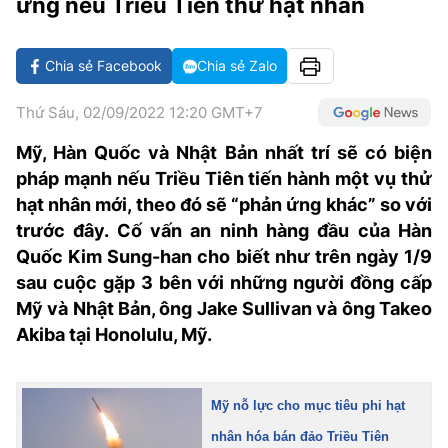
ứng nếu Triều Tiên thử hạt nhân
VĂN HÓA SỐNG KHỎE
ĐỌC - XEM
BÓNG ĐÁ
KẾT QUẢ
CÁC CÚP CHÂU ÂU
GOLF
GIẢI TRÍ
NHỊP ĐẬP SỨC KHỎE
DIỄN ĐÀN
VĂN HÓA
BẢNG XẾP HẠNG
Chia sẻ Facebook
Chia sẻ Zalo
DU LỊCH
PHIM
X-QUANG TIN ĐỒN
CÔNG NGHIỆP VĂN HÓA
GIẢI TRÍ
Thứ Sáu, 02/09/2022 12:20 GMT+7
THẾ GIỚI SAO
TIN TỨC
ÂM NHẠC
VIẾT LẠI ƯỚC MƠ
Mỹ, Hàn Quốc và Nhật Bản nhất trí sẽ có biện
pháp mạnh nếu Triều Tiên tiến hành một vụ thử
HIGHTECH
ĐIỂM ĐẾN
KBIZ
hạt nhân mới, theo đó sẽ “phản ứng khác” so với
TIÊU ĐIỂM - SPOTLIGHT
trước đây. Cố vấn an ninh hàng đầu của Hàn
ẢNH
Quốc Kim Sung-han cho biết như trên ngày 1/9
BẠN CẦN BIẾT
sau cuộc gặp 3 bên với những người đồng cấp
ẨM THỰC
INFOGRAPHIC
Mỹ và Nhật Bản, ông Jake Sullivan và ông Takeo
TƯ VẤN
Akiba tại Honolulu, Mỹ.
E-MAGAZINE
ẢNH
Mỹ nỗ lực cho mục tiêu phi hạt
BÁO GIẤY
nhân hóa bán đảo Triều Tiên