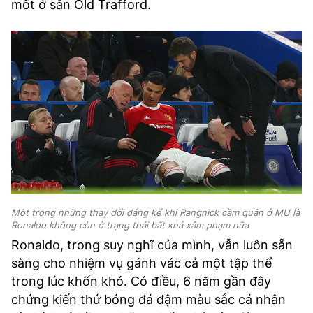
mốt ở sân Old Trafford.
Một trong những thay đổi đáng kể khi Rangnick cầm quân ở MU là
Ronaldo không còn ở trạng thái bất khả xâm phạm nữa
Ronaldo, trong suy nghĩ của mình, vẫn luôn sẵn
sàng cho nhiệm vụ gánh vác cả một tập thể
trong lúc khốn khó. Có điều, 6 năm gần đây
chứng kiến thứ bóng đá đậm màu sắc cá nhân