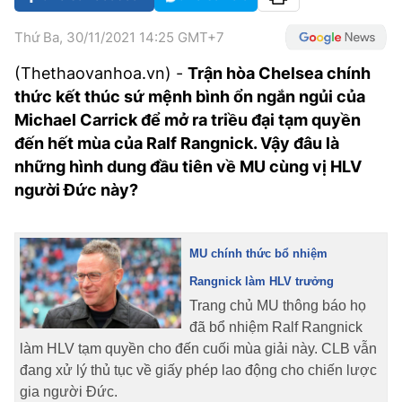
VĂN HÓA SỐNG KHỎE
ĐỌC - XEM
BÓNG ĐÁ
KẾT QUẢ
CÁC CÚP CHÂU ÂU
GOLF
Thứ Ba, 30/11/2021 14:25 GMT+7
GIẢI TRÍ
NHỊP ĐẬP SỨC KHỎE
DIỄN ĐÀN
VĂN HÓA
BẢNG XẾP HẠNG
(Thethaovanhoa.vn) -
Trận hòa Chelsea chính
DU LỊCH
PHIM
X-QUANG TIN ĐỒN
CÔNG NGHIỆP VĂN HÓA
GIẢI TRÍ
thức kết thúc sứ mệnh bình ổn ngắn ngủi của
Michael Carrick để mở ra triều đại tạm quyền
THẾ GIỚI SAO
TIN TỨC
ÂM NHẠC
VIẾT LẠI ƯỚC MƠ
đến hết mùa của Ralf Rangnick. Vậy đâu là
HIGHTECH
những hình dung đầu tiên về MU cùng vị HLV
ĐIỂM ĐẾN
KBIZ
người Đức này?
TIÊU ĐIỂM - SPOTLIGHT
ẢNH
BẠN CẦN BIẾT
ẨM THỰC
MU chính thức bổ nhiệm
INFOGRAPHIC
Rangnick làm HLV trưởng
TƯ VẤN
Trang chủ MU thông báo họ
E-MAGAZINE
đã bổ nhiệm Ralf Rangnick
ẢNH
làm HLV tạm quyền cho đến cuối mùa giải này. CLB vẫn
đang xử lý thủ tục về giấy phép lao động cho chiến lược
BÁO GIẤY
gia người Đức.