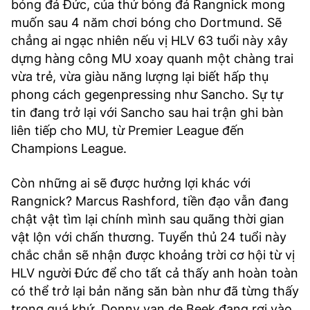
bóng đá Đức, của thứ bóng đá Rangnick mong
muốn sau 4 năm chơi bóng cho Dortmund. Sẽ
chẳng ai ngạc nhiên nếu vị HLV 63 tuổi này xây
dựng hàng công MU xoay quanh một chàng trai
vừa trẻ, vừa giàu năng lượng lại biết hấp thụ
phong cách gegenpressing như Sancho. Sự tự
tin đang trở lại với Sancho sau hai trận ghi bàn
liên tiếp cho MU, từ Premier League đến
Champions League.
Còn những ai sẽ được hưởng lợi khác với
Rangnick? Marcus Rashford, tiền đạo vẫn đang
chật vật tìm lại chính mình sau quãng thời gian
vật lộn với chấn thương. Tuyển thủ 24 tuổi này
chắc chắn sẽ nhận được khoảng trời cơ hội từ vị
HLV người Đức để cho tất cả thấy anh hoàn toàn
có thể trở lại bản năng săn bàn như đã từng thấy
trong quá khứ. Donny van de Beek đang rơi vào