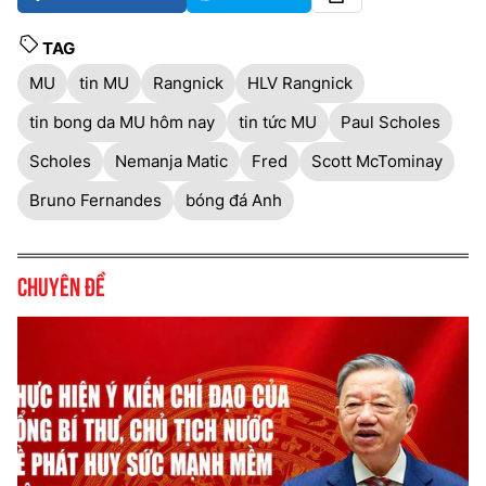
TAG
MU
tin MU
Rangnick
HLV Rangnick
tin bong da MU hôm nay
tin tức MU
Paul Scholes
Scholes
Nemanja Matic
Fred
Scott McTominay
Bruno Fernandes
bóng đá Anh
Chuyên đề