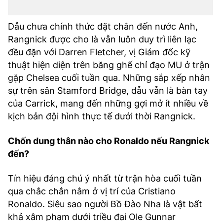
TRA CỨU PHƯỜNG XÃ
Dẫu chưa chính thức đặt chân đến nước Anh,
CỐNG HIẾN
Rangnick được cho là vẫn luôn duy trì liên lạc
BÙI XUÂN PHÁI
đều đặn với Darren Fletcher, vị Giám đốc kỹ
thuật hiện diện trên băng ghế chỉ đạo MU ở trận
TIỆN ÍCH
gặp Chelsea cuối tuần qua. Những sắp xếp nhân
sự trên sân Stamford Bridge, dẫu vẫn là bàn tay
LIÊN HỆ QUẢNG CÁO
của Carrick, mang đến những gợi mở ít nhiều về
kịch bản đội hình thực tế dưới thời Rangnick.
Hotline: 0981.119.189
Chốn dung thân nào cho Ronaldo nếu Rangnick
Điện thoại: 024.38254756
đến?
MẠNG XÃ HỘI
Tín hiệu đáng chú ý nhất từ trận hòa cuối tuần
qua chắc chắn nằm ở vị trí của Cristiano
Ronaldo. Siêu sao người Bồ Đào Nha là vật bất
khả xâm phạm dưới triều đại Ole Gunnar