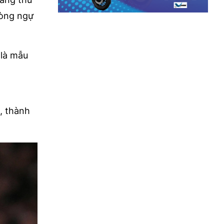
hòng ngự
 là mẫu
, thành