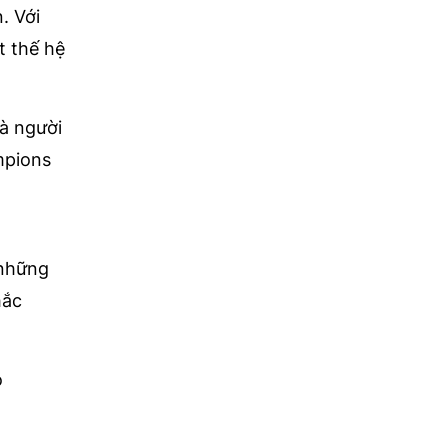
. Với
t thế hệ
và người
mpions
 những
hắc
o