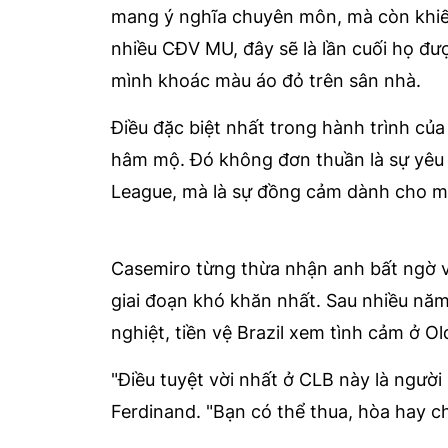
mang ý nghĩa chuyên môn, mà còn khiến 
nhiều CĐV MU, đây sẽ là lần cuối họ đư
mình khoác màu áo đỏ trên sân nhà.
Điều đặc biệt nhất trong hành trình củ
hâm mộ. Đó không đơn thuần là sự yêu
League, mà là sự đồng cảm dành cho một
Casemiro từng thừa nhận anh bất ngờ v
giai đoạn khó khăn nhất. Sau nhiều năm
nghiệt, tiền vệ Brazil xem tình cảm ở Old
"Điều tuyệt vời nhất ở CLB này là ngườ
Ferdinand. "Bạn có thể thua, hòa hay ch