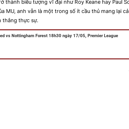
rở thành biểu tượng vĩ đại như Roy Keane hay Paul S
a MU, anh vẫn là một trong số ít cầu thủ mang lại c
n thắng thực sự.
ted vs Nottingham Forest 18h30 ngày 17/05, Premier League