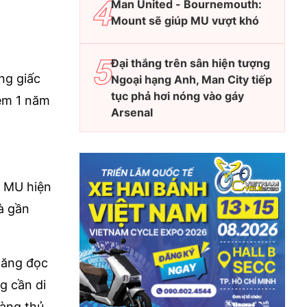
Man United - Bournemouth:
Mount sẽ giúp MU vượt khó
Đại thắng trên sân hiện tượng
ng giấc
Ngoại hạng Anh, Man City tiếp
tục phả hơi nóng vào gáy
hêm 1 năm
Arsenal
i MU hiện
và gần
năng đọc
g cần di
hàng thủ