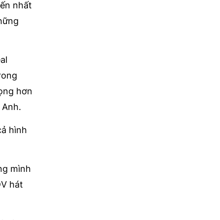
mến nhất
những
al
rong
rọng hơn
 Anh.
cả hình
ọng mình
ĐV hát