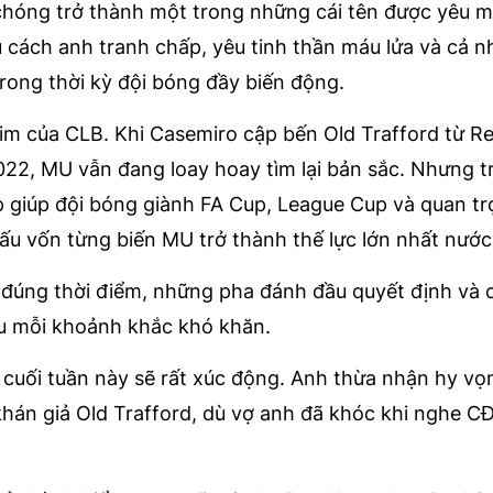
chóng trở thành một trong những cái tên được yêu 
 cách anh tranh chấp, yêu tinh thần máu lửa và cả 
rong thời kỳ đội bóng đầy biến động.
m của CLB. Khi Casemiro cập bến Old Trafford từ Re
022, MU vẫn đang loay hoay tìm lại bản sắc. Nhưng t
kịp giúp đội bóng giành FA Cup, League Cup và quan t
đấu vốn từng biến MU trở thành thế lực lớn nhất nước
 đúng thời điểm, những pha đánh đầu quyết định và 
au mỗi khoảnh khắc khó khăn.
 cuối tuần này sẽ rất xúc động. Anh thừa nhận hy v
 khán giả Old Trafford, dù vợ anh đã khóc khi nghe C