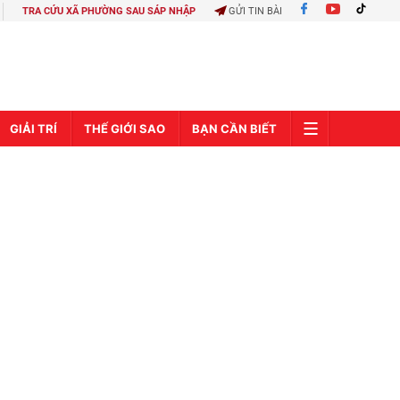
TRA CỨU XÃ PHƯỜNG SAU SÁP NHẬP
GỬI TIN BÀI
GIẢI TRÍ
THẾ GIỚI SAO
BẠN CẦN BIẾT