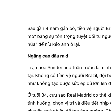
Sau gần 4 năm gắn bó, tiền vệ người Bra
mơ" bằng sự tôn trọng tuyệt đối từ ng
nữa" để níu kéo anh ở lại.
Ngẩng cao đầu ra đi
Trận hòa Sunderland tuần trước là min
tại. Không có tiền vệ người Brazil, đội 
như không tạo được sức ép đủ lớn lên đ
Ở tuổi 34, cựu sao Real Madrid có thể
tình huống, chọn vị trí và điều tiết nh
chuyển quá nhiều để tạo ảnh hưởng. Chỉ