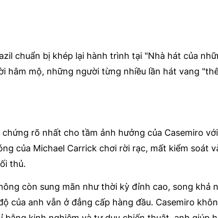
zil chuẩn bị khép lại hành trình tại "Nhà hát của nhữ
ười hâm mộ, những người từng nhiều lần hát vang "t
h chứng rõ nhất cho tầm ảnh hưởng của Casemiro vớ
bóng của Michael Carrick chơi rời rạc, mất kiểm soát 
ối thủ.
 không còn sung mãn như thời kỳ đỉnh cao, song khả 
ịp độ của anh vẫn ở đẳng cấp hàng đầu. Casemiro khôn
 bằng kinh nghiệm và tư duy chiến thuật, anh giúp 