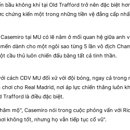
bầu không khí tại Old Trafford trở nên đặc biệt hơn
ợc chứng kiến một trong những tiền vệ đẳng cấp nhấ
a Casemiro tại MU có lẽ nằm ở mối quan hệ giữa anh 
 mến dành cho một ngôi sao từng 5 lần vô địch Cha
 cầu thủ luôn chiến đấu bằng tất cả tinh thần.
ới cách CĐV MU đối xử với đội bóng, ngay cả trong
 chơi cho Real Madrid, nơi áp lực chiến thắng luôn k
 Trafford là điều đặc biệt.
i hâm mộ", Casemiro nói trong cuộc phỏng vấn với Ri
ơi không tốt, nhưng họ vẫn tiếp tục cổ vũ".