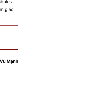
choles.
ảm giác
Vũ Mạnh