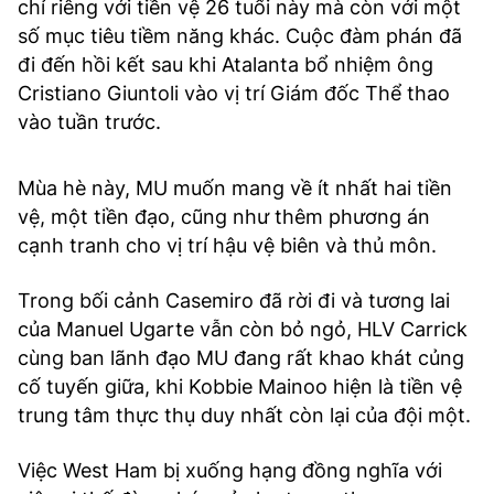
chỉ riêng với tiền vệ 26 tuổi này mà còn với một
số mục tiêu tiềm năng khác. Cuộc đàm phán đã
đi đến hồi kết sau khi Atalanta bổ nhiệm ông
Cristiano Giuntoli vào vị trí Giám đốc Thể thao
vào tuần trước.
Mùa hè này, MU muốn mang về ít nhất hai tiền
vệ, một tiền đạo, cũng như thêm phương án
cạnh tranh cho vị trí hậu vệ biên và thủ môn.
Trong bối cảnh Casemiro đã rời đi và tương lai
của Manuel Ugarte vẫn còn bỏ ngỏ, HLV Carrick
cùng ban lãnh đạo MU đang rất khao khát củng
cố tuyến giữa, khi Kobbie Mainoo hiện là tiền vệ
trung tâm thực thụ duy nhất còn lại của đội một.
Việc West Ham bị xuống hạng đồng nghĩa với