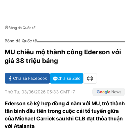
VĂN HÓA SỐNG KHỎE
ĐỌC - XEM
BÓNG ĐÁ
KẾT QUẢ
CÁC CÚP CHÂU ÂU
GOLF
GIẢI TRÍ
NHỊP ĐẬP SỨC KHỎE
DIỄN ĐÀN
VĂN HÓA
BẢNG XẾP HẠNG
DU LỊCH
PHIM
X-QUANG TIN ĐỒN
CÔNG NGHIỆP VĂN HÓA
Bóng đá Quốc tế
GIẢI TRÍ
THẾ GIỚI SAO
TIN TỨC
Bóng đá Quốc tế
ÂM NHẠC
VIẾT LẠI ƯỚC MƠ
MU chiêu mộ thành công Ederson với
HIGHTECH
ĐIỂM ĐẾN
KBIZ
giá 38 triệu bảng
TIÊU ĐIỂM - SPOTLIGHT
ẢNH
BẠN CẦN BIẾT
Chia sẻ Facebook
Chia sẻ Zalo
ẨM THỰC
INFOGRAPHIC
Thứ Tư, 03/06/2026 05:33 GMT+7
TƯ VẤN
E-MAGAZINE
Ederson sẽ ký hợp đồng 4 năm với MU, trở thành
tân binh đầu tiên trong cuộc cải tổ tuyến giữa
ẢNH
của Michael Carrick sau khi CLB đạt thỏa thuận
BÁO GIẤY
với Atalanta