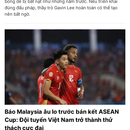
bóng dễ bị bắt nạt như những năm trước. Nếu triển khai
đúng đấu pháp, thầy trò Gavin Lee hoàn toàn có thể tạo
nên bất ngờ.
Báo Malaysia âu lo trước bán kết ASEAN
Cup: Đội tuyển Việt Nam trở thành thử
thách cực đại