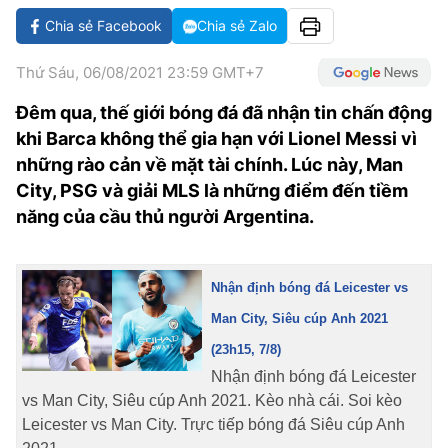
VĂN HÓA SỐNG KHỎE
ĐỌC - XEM
BÓNG ĐÁ
KẾT QUẢ
CÁC CÚP CHÂU ÂU
GOLF
Chia sẻ Facebook
Chia sẻ Zalo
GIẢI TRÍ
NHỊP ĐẬP SỨC KHỎE
DIỄN ĐÀN
VĂN HÓA
BẢNG XẾP HẠNG
Thứ Sáu, 06/08/2021 23:59 GMT+7
DU LỊCH
PHIM
X-QUANG TIN ĐỒN
CÔNG NGHIỆP VĂN HÓA
GIẢI TRÍ
Đêm qua, thế giới bóng đá đã nhận tin chấn động
THẾ GIỚI SAO
khi Barca không thể gia hạn với Lionel Messi vì
TIN TỨC
ÂM NHẠC
VIẾT LẠI ƯỚC MƠ
những rào cản về mặt tài chính. Lúc này, Man
HIGHTECH
ĐIỂM ĐẾN
KBIZ
City, PSG và giải MLS là những điểm đến tiềm
năng của cầu thủ người Argentina.
TIÊU ĐIỂM - SPOTLIGHT
ẢNH
BẠN CẦN BIẾT
ẨM THỰC
Nhận định bóng đá Leicester vs
INFOGRAPHIC
Man City, Siêu cúp Anh 2021
TƯ VẤN
E-MAGAZINE
(23h15, 7/8)
Nhận định bóng đá Leicester
ẢNH
vs Man City, Siêu cúp Anh 2021. Kèo nhà cái. Soi kèo
BÁO GIẤY
Leicester vs Man City. Trực tiếp bóng đá Siêu cúp Anh