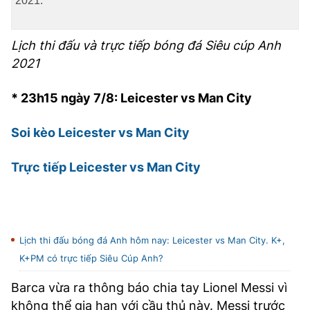
2021.
TRA CỨU PHƯỜNG XÃ
CỐNG HIẾN
Lịch thi đấu và trực tiếp bóng đá
Siêu cúp Anh
2021
BÙI XUÂN PHÁI
TIỆN ÍCH
* 23h15 ngày 7/8: Leicester vs Man City
Soi kèo Leicester vs Man City
LIÊN HỆ QUẢNG CÁO
Trực tiếp Leicester vs Man City
Hotline: 0981.119.189
Điện thoại: 024.38254756
Lịch thi đấu bóng đá Anh hôm nay: Leicester vs Man City. K+,
MẠNG XÃ HỘI
K+PM có trực tiếp Siêu Cúp Anh?
Barca vừa ra thông báo chia tay Lionel Messi vì
không thể gia hạn với cầu thủ này. Messi trước