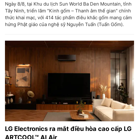
Ngày 8/8, tại Khu du lịch Sun World Ba Den Mountain, tỉnh
Tây Ninh, triển lãm "Kinh gốm – Thanh âm thế gian" chính
thức khai mạc, với 414 tác phẩm điêu khắc gốm mang cảm
hứng Phật giáo của nghệ sỹ Nguyễn Tuấn (Tuấn Gốm).
LG Electronics ra mắt điều hòa cao cấp LG
ARTCOOL™ AI Air