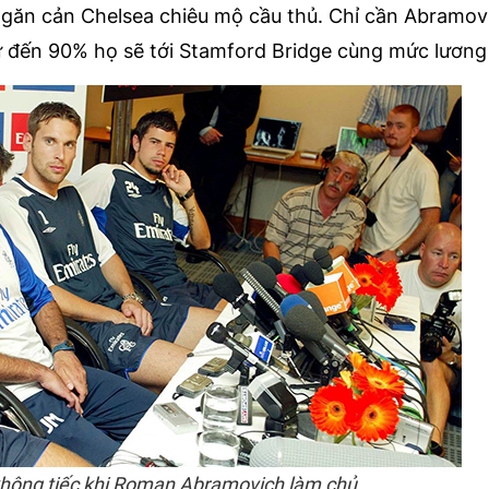
 ngăn cản Chelsea chiêu mộ cầu thủ. Chỉ cần Abramov
ư đến 90% họ sẽ tới Stamford Bridge cùng mức lương
 không tiếc khi Roman Abramovich làm chủ