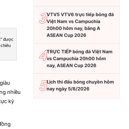
VTV5 VTV6 trực tiếp bóng đá
Việt Nam vs Campuchia
20h00 hôm nay, bảng A
y
ASEAN Cup 2026
s” được
 chiêu
TRỰC TIẾP bóng đá Việt Nam
vs Campuchia 20h00 hôm
nay, ASEAN Cup 2026
Lịch thi đấu bóng chuyền hôm
giàu
nay ngày 5/8/2026
ông nhiều
cực kỳ
đồng