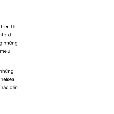
trên thị
mford
ng những
omelu
 những
Chelsea
 nhắc đến