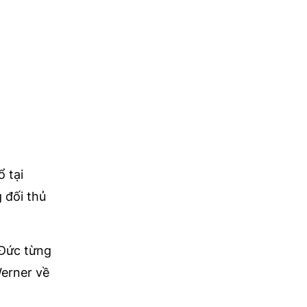
 tại
 đối thủ
 Đức từng
erner về