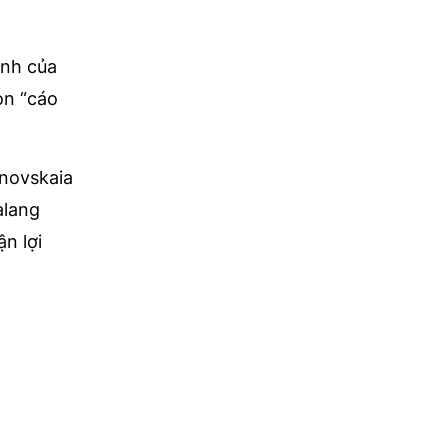
ành của
on “cáo
novskaia
alang
n lợi