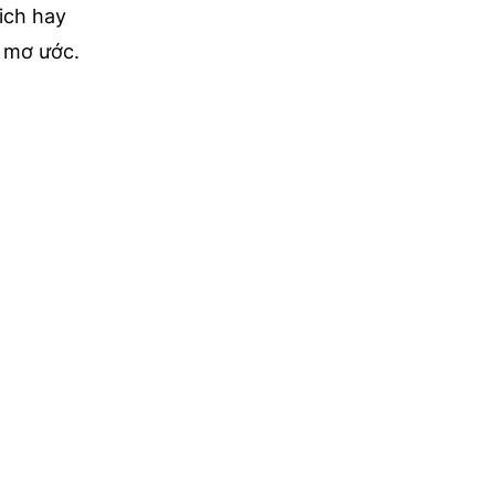
ich hay
 mơ ước.