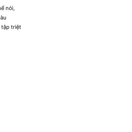
ể nói,
iàu
tập triệt