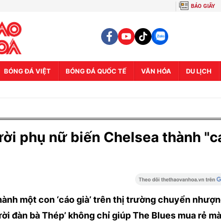
BÁO GIẤY
BÓNG ĐÁ VIỆT
BÓNG ĐÁ QUỐC TẾ
VĂN HÓA
DU LỊCH
ời phụ nữ biến Chelsea thành "c
hành một con ‘cáo già’ trên thị trường chuyển nhượn
ười đàn bà Thép’ không chỉ giúp The Blues mua rẻ m