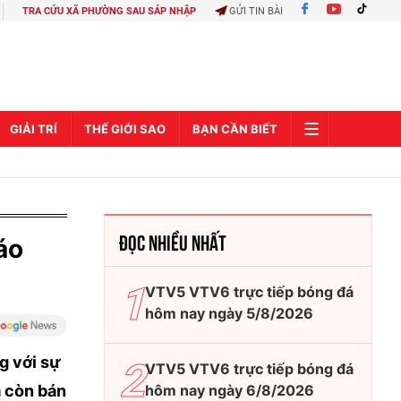
TRA CỨU XÃ PHƯỜNG SAU SÁP NHẬP
GỬI TIN BÀI
GIẢI TRÍ
THẾ GIỚI SAO
BẠN CẦN BIẾT
ĐỌC NHIỀU NHẤT
áo
VTV5 VTV6 trực tiếp bóng đá
hôm nay ngày 5/8/2026
g với sự
VTV5 VTV6 trực tiếp bóng đá
à còn bán
hôm nay ngày 6/8/2026