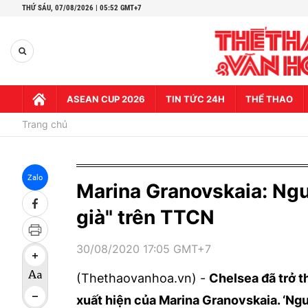
THỨ SÁU,
07/08/2026 | 05:52 GMT+7
ASEAN CUP 2026
TIN TỨC 24H
THỂ THAO
Trang chủ
Zalo
Marina Granovskaia: Ngư
già" trên TTCN
30/08/2020 17:05 GMT+7
(Thethaovanhoa.vn) -
Chelsea đã trở t
xuất hiện của Marina Granovskaia. ‘Ng