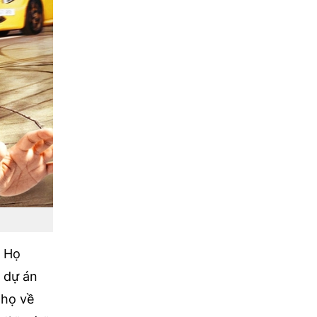
. Họ
t dự án
 họ về