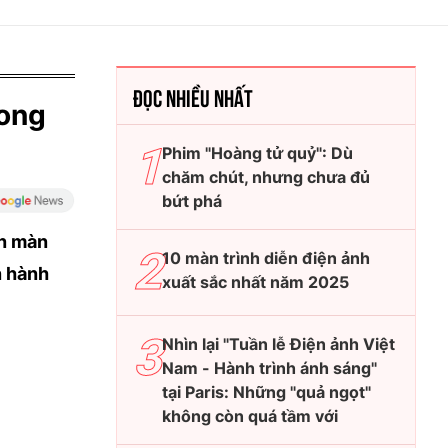
ĐỌC NHIỀU NHẤT
rong
Phim "Hoàng tử quỷ": Dù
chăm chút, nhưng chưa đủ
bứt phá
ên màn
10 màn trình diễn điện ảnh
n hành
xuất sắc nhất năm 2025
Nhìn lại "Tuần lễ Điện ảnh Việt
Nam - Hành trình ánh sáng"
tại Paris: Những "quả ngọt"
không còn quá tầm với