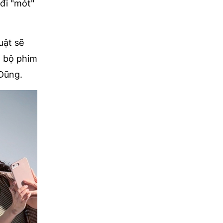
đi "mót"
uật sẽ
n bộ phim
 Dũng.