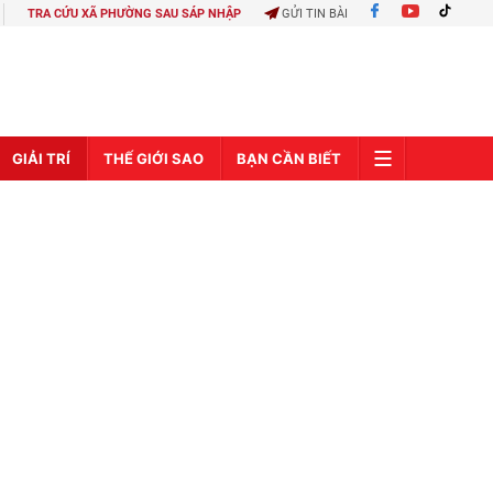
TRA CỨU XÃ PHƯỜNG SAU SÁP NHẬP
GỬI TIN BÀI
GIẢI TRÍ
THẾ GIỚI SAO
BẠN CẦN BIẾT