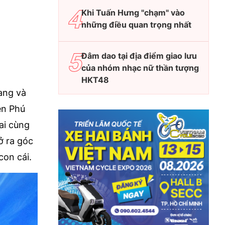
Khi Tuấn Hưng "chạm" vào
những điều quan trọng nhất
Đâm dao tại địa điểm giao lưu
của nhóm nhạc nữ thần tượng
HKT48
ang và
ên Phú
ai cùng
ở ra góc
con cái.