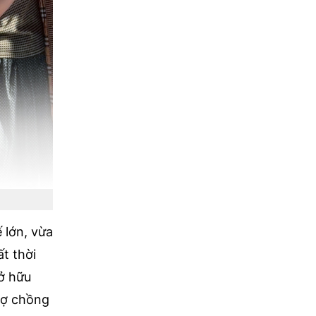
 lớn, vừa
t thời
ở hữu
vợ chồng