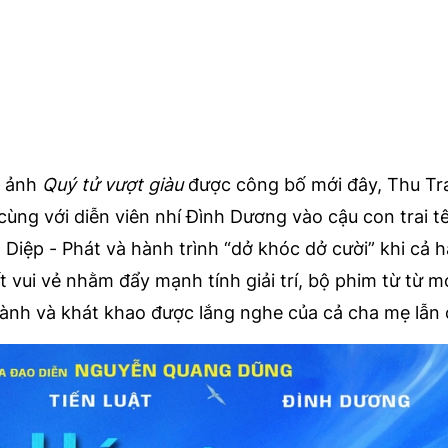
n ảnh
Quý tử vượt giàu
được công bố mới đây, Thu Tr
cùng với diễn viên nhí Đình Dương vào cậu con trai t
iệp - Phát và hành trình “dở khóc dở cười” khi cả h
ết vui vẻ nhằm đẩy mạnh tính giải trí, bộ phim từ từ m
thành và khát khao được lắng nghe của cả cha mẹ lẫn 