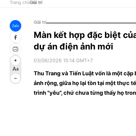
Trang chủ
Giải trí
Giải trí
Zalo
Màn kết hợp đặc biệt của
dự án điện ảnh mới
03/06/2026 15:14 GMT+7
Thu Trang và Tiến Luật vốn là một cặp 
ảnh rộng, giữa họ lại tồn tại một thực t
trình "yêu", chứ chưa từng thấy họ tro