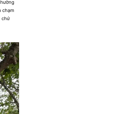
 thường
nh chạm
, chứ