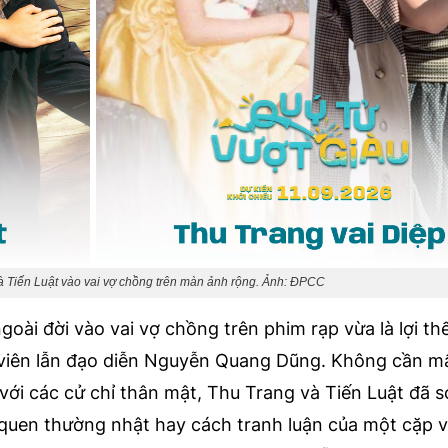
à Tiến Luật vào vai vợ chồng trên màn ảnh rộng. Ảnh: ĐPCC
goài đời vào vai vợ chồng trên phim rạp vừa là lợi thế
n viên lẫn đạo diễn Nguyễn Quang Dũng. Không cần mấ
ới các cử chỉ thân mật, Thu Trang và Tiến Luật đã s
i quen thường nhật hay cách tranh luận của một cặp 