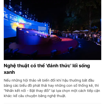
Nghệ thuật có thể 'đánh thức' lối sống
xanh
Nếu những hội thảo về biến đổi khí hậu thường bắt đầu
bằng các biểu đồ phát thải hay những con số thống kê, thì
"Nhấn kết nối - Bật thay đổi" lại lựa chọn một cách tiếp cận
khác: kể câu chuyện bằng nghệ thuật.