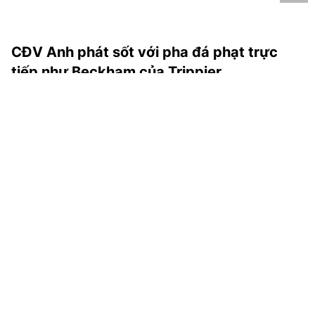
CĐV Anh phát sốt với pha đá phạt trực
tiếp như Beckham của Trippier
Các CĐV Anh đã làm náo loạn mạng xã hội sau khi Kieran
Trippier ghi bàn thắng mở tỉ số ở trận Bán kết gặp Croatia
tại World Cup 2018.