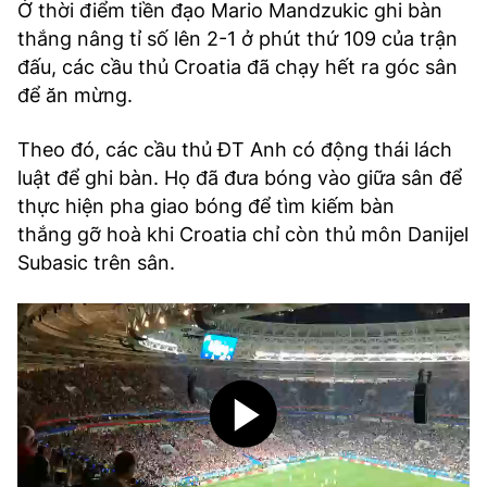
Ở thời điểm tiền đạo Mario Mandzukic ghi bàn
TRA CỨU PHƯỜNG XÃ
thắng nâng tỉ số lên 2-1 ở phút thứ 109 của trận
CỐNG HIẾN
đấu, các cầu thủ Croatia đã chạy hết ra góc sân
để ăn mừng.
BÙI XUÂN PHÁI
Theo đó, các cầu thủ ĐT Anh có động thái lách
TIỆN ÍCH
luật để ghi bàn. Họ đã đưa bóng vào giữa sân để
thực hiện pha giao bóng để tìm kiếm bàn
LIÊN HỆ QUẢNG CÁO
thắng gỡ hoà khi Croatia chỉ còn thủ môn Danijel
Subasic trên sân.
Hotline: 0981.119.189
Điện thoại: 024.38254756
MẠNG XÃ HỘI