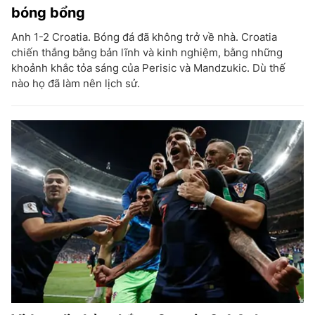
bóng bổng
Anh 1-2 Croatia. Bóng đá đã không trở về nhà. Croatia
chiến thắng bằng bản lĩnh và kinh nghiệm, bằng những
khoảnh khắc tỏa sáng của Perisic và Mandzukic. Dù thế
nào họ đã làm nên lịch sử.