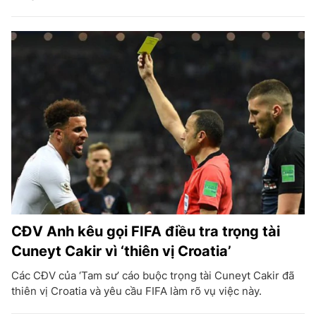
CĐV Anh kêu gọi FIFA điều tra trọng tài
Cuneyt Cakir vì ‘thiên vị Croatia’
Các CĐV của ‘Tam sư’ cáo buộc trọng tài Cuneyt Cakir đã
thiên vị Croatia và yêu cầu FIFA làm rõ vụ việc này.