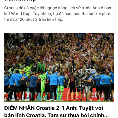
Croatia đã có cuộc lội ngược dòng lịch sử trước Anh ở bán
kết World Cup. Tuy nhiên, họ đã hao mòn thể lực khi phải
thi đấu 120 phút 3 trận liên tiếp.
ĐIỂM NHẤN Croatia 2-1 Anh: Tuyệt vời
bản lĩnh Croatia. Tam sư thua bởi chính...