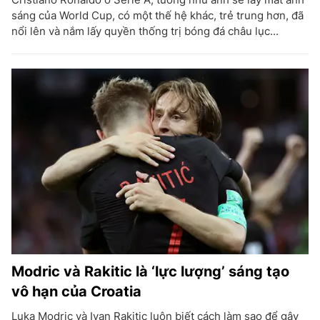
sáng của World Cup, có một thế hệ khác, trẻ trung hơn, đã
nổi lên và nắm lấy quyền thống trị bóng đá châu lục...
Modric và Rakitic là ‘lực lượng’ sáng tạo
vô hạn của Croatia
Luka Modric và Ivan Rakitic luôn biết cách làm sao để gây