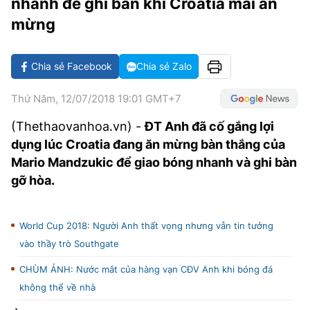
nhanh để ghi bàn khi Croatia mải ăn
VĂN HÓA SỐNG KHỎE
ĐỌC - XEM
BÓNG ĐÁ
KẾT QUẢ
CÁC CÚP CHÂU ÂU
GOLF
mừng
GIẢI TRÍ
NHỊP ĐẬP SỨC KHỎE
DIỄN ĐÀN
VĂN HÓA
BẢNG XẾP HẠNG
DU LỊCH
PHIM
X-QUANG TIN ĐỒN
CÔNG NGHIỆP VĂN HÓA
Chia sẻ Facebook
Chia sẻ Zalo
GIẢI TRÍ
THẾ GIỚI SAO
TIN TỨC
ÂM NHẠC
Thứ Năm, 12/07/2018 19:01 GMT+7
VIẾT LẠI ƯỚC MƠ
HIGHTECH
(Thethaovanhoa.vn) -
ĐT Anh đã cố gắng lợi
ĐIỂM ĐẾN
KBIZ
dụng lúc Croatia đang ăn mừng bàn thắng của
TIÊU ĐIỂM - SPOTLIGHT
Mario Mandzukic để giao bóng nhanh và ghi bàn
ẢNH
gỡ hòa.
BẠN CẦN BIẾT
ẨM THỰC
INFOGRAPHIC
World Cup 2018: Người Anh thất vọng nhưng vẫn tin tưởng
TƯ VẤN
E-MAGAZINE
vào thầy trò Southgate
ẢNH
CHÙM ẢNH: Nước mắt của hàng vạn CĐV Anh khi bóng đá
không thể về nhà
BÁO GIẤY