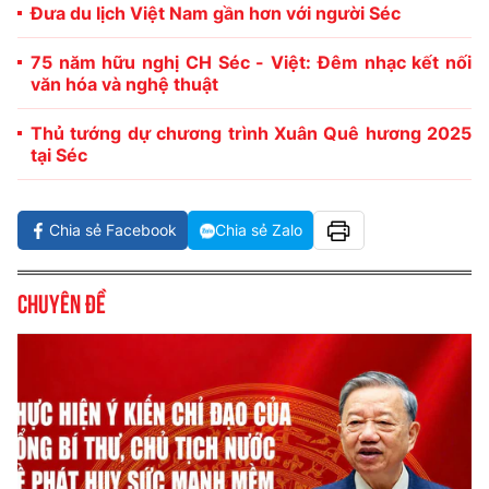
Đưa du lịch Việt Nam gần hơn với người Séc
75 năm hữu nghị CH Séc - Việt: Đêm nhạc kết nối
văn hóa và nghệ thuật
Thủ tướng dự chương trình Xuân Quê hương 2025
tại Séc
Chia sẻ Facebook
Chia sẻ Zalo
Chuyên đề