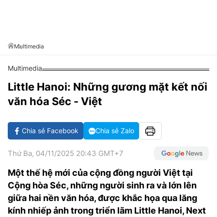
VĂN HÓA SỐNG KHỎE
ĐỌC - XEM
BÓNG ĐÁ
KẾT QUẢ
CÁC CÚP CHÂU ÂU
GOLF
GIẢI TRÍ
NHỊP ĐẬP SỨC KHỎE
DIỄN ĐÀN
VĂN HÓA
BẢNG XẾP HẠNG
DU LỊCH
PHIM
X-QUANG TIN ĐỒN
CÔNG NGHIỆP VĂN HÓA
Multimedia
GIẢI TRÍ
THẾ GIỚI SAO
TIN TỨC
Multimedia
ÂM NHẠC
VIẾT LẠI ƯỚC MƠ
Little Hanoi: Những gương mặt kết nối
HIGHTECH
ĐIỂM ĐẾN
KBIZ
văn hóa Séc - Việt
TIÊU ĐIỂM - SPOTLIGHT
ẢNH
BẠN CẦN BIẾT
Chia sẻ Facebook
Chia sẻ Zalo
ẨM THỰC
INFOGRAPHIC
Thứ Ba, 04/11/2025 20:43 GMT+7
TƯ VẤN
E-MAGAZINE
Một thế hệ mới của cộng đồng người Việt tại
Cộng hòa Séc, những người sinh ra và lớn lên
ẢNH
giữa hai nền văn hóa, được khắc họa qua lăng
BÁO GIẤY
kính nhiếp ảnh trong triển lãm Little Hanoi, Next