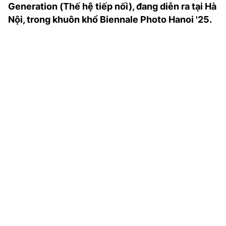
Generation (Thế hệ tiếp nối), đang diễn ra tại Hà
TRA CỨU PHƯỜNG XÃ
Nội, trong khuôn khổ Biennale Photo Hanoi '25.
CỐNG HIẾN
BÙI XUÂN PHÁI
TIỆN ÍCH
LIÊN HỆ QUẢNG CÁO
Hotline: 0981.119.189
Điện thoại: 024.38254756
MẠNG XÃ HỘI