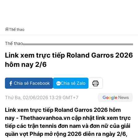
VĂN HÓA SỐNG KHỎE
ĐỌC - XEM
BÓNG ĐÁ
KẾT QUẢ
CÁC CÚP CHÂU ÂU
GOLF
GIẢI TRÍ
NHỊP ĐẬP SỨC KHỎE
DIỄN ĐÀN
VĂN HÓA
BẢNG XẾP HẠNG
DU LỊCH
PHIM
X-QUANG TIN ĐỒN
CÔNG NGHIỆP VĂN HÓA
Thể thao
GIẢI TRÍ
THẾ GIỚI SAO
TIN TỨC
Thể thao
ÂM NHẠC
VIẾT LẠI ƯỚC MƠ
Link xem trực tiếp Roland Garros 2026
HIGHTECH
ĐIỂM ĐẾN
KBIZ
hôm nay 2/6
TIÊU ĐIỂM - SPOTLIGHT
ẢNH
BẠN CẦN BIẾT
Chia sẻ Facebook
Chia sẻ Zalo
ẨM THỰC
INFOGRAPHIC
Thứ Ba, 02/06/2026 13:29 GMT+7
TƯ VẤN
E-MAGAZINE
Link xem trực tiếp Roland Garros 2026 hôm
nay - Thethaovanhoa.vn cập nhật link xem trực
ẢNH
tiếp các trận tennis đơn nam và đơn nữ của giải
BÁO GIẤY
quần vợt Pháp mở rộng 2026 diễn ra ngày 2/6,