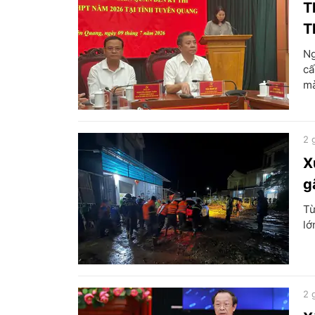
T
T
Ng
cấ
mà
2 
X
g
Từ
lớ
2 