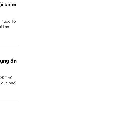
ội kiêm
h nước Tô
i Lan
dụng ổn
GDĐT về
o dục phổ