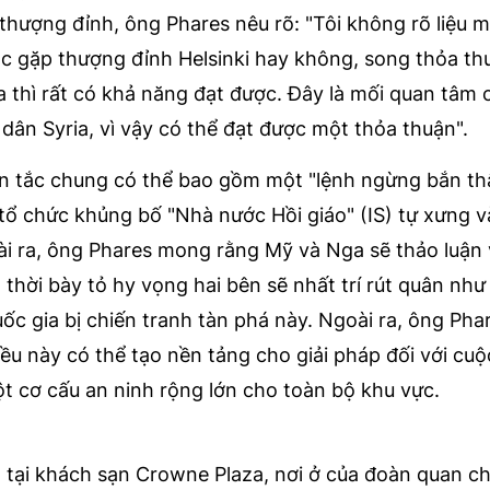
thượng đỉnh, ông Phares nêu rõ: "Tôi không rõ liệu 
ộc gặp thượng đỉnh Helsinki hay không, song thỏa th
ia thì rất có khả năng đạt được. Đây là mối quan tâm
ân Syria, vì vậy có thể đạt được một thỏa thuận".
n tắc chung có thể bao gồm một "lệnh ngừng bắn th
tổ chức khủng bố "Nhà nước Hồi giáo" (IS) tự xưng v
oài ra, ông Phares mong rằng Mỹ và Nga sẽ thảo luận 
ng thời bày tỏ hy vọng hai bên sẽ nhất trí rút quân nh
c gia bị chiến tranh tàn phá này. Ngoài ra, ông Pha
điều này có thể tạo nền tảng cho giải pháp đối với cu
một cơ cấu an ninh rộng lớn cho toàn bộ khu vực.
t tại khách sạn Crowne Plaza, nơi ở của đoàn quan c