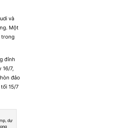
udi và
ông. Một
 trong
ng đỉnh
 16/7,
 hòn đảo
tối 15/7
ump, dự
song