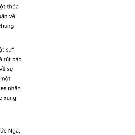
một thỏa
uận về
 chung
ật sự"
à rút các
về sự
ư một
res nhận
ộc xung
hức Nga,