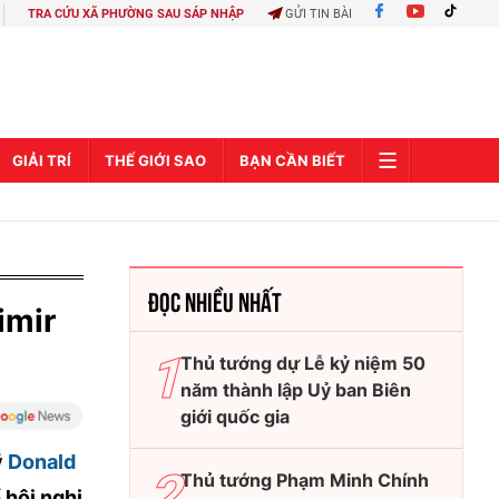
TRA CỨU XÃ PHƯỜNG SAU SÁP NHẬP
GỬI TIN BÀI
GIẢI TRÍ
THẾ GIỚI SAO
BẠN CẦN BIẾT
ĐỌC NHIỀU NHẤT
imir
Thủ tướng dự Lễ kỷ niệm 50
năm thành lập Uỷ ban Biên
giới quốc gia
ỹ
Donald
Thủ tướng Phạm Minh Chính
 hội nghị