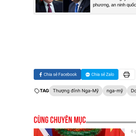
phương, an ninh quốc 
Chia sẻ Facebook
Chia sẻ Zalo
TAG
Thượng đỉnh Nga-Mỹ
nga-mỹ
Do
Cùng chuyên mục
6 