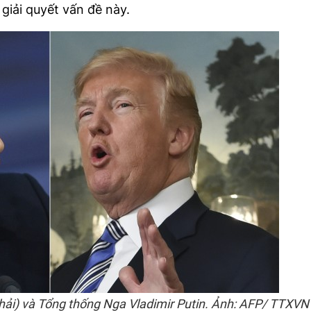
 giải quyết vấn đề này.
ải) và Tổng thống Nga Vladimir Putin. Ảnh: AFP/ TTXVN