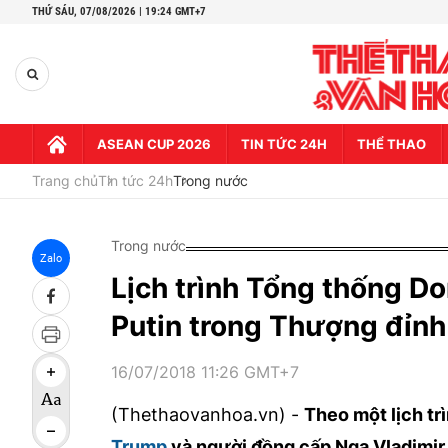
THỨ SÁU,
07/08/2026 | 19:24 GMT+7
ASEAN CUP 2026
TIN TỨC 24H
THỂ THAO
Trang chủ
Tin tức 24h
Trong nước
Trong nước
Zalo
Lịch trình Tổng thống D
Putin trong Thượng đỉn
16/07/2018 11:26 GMT+7
(Thethaovanhoa.vn) -
Theo một lịch t
Trump
và người đồng cấp Nga Vladimir 