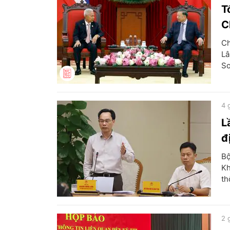
T
C
Ch
Lâ
So
4 
L
đ
Bộ
Kh
th
2 