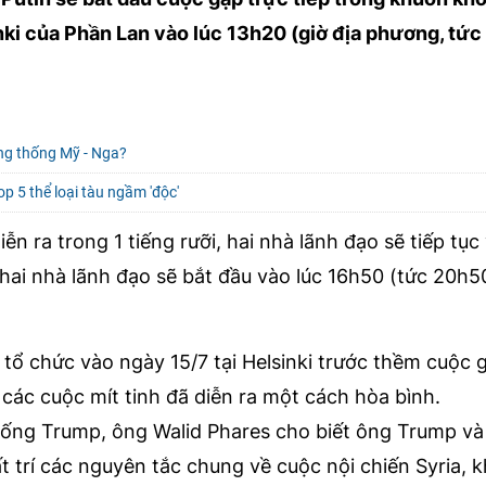
nki của Phần Lan vào lúc 13h20 (giờ địa phương, tứ
ổng thống Mỹ - Nga?
op 5 thể loại tàu ngầm 'độc'
ễn ra trong 1 tiếng rưỡi, hai nhà lãnh đạo sẽ tiếp tục
hai nhà lãnh đạo sẽ bắt đầu vào lúc 16h50 (tức 20h5
 tổ chức vào ngày 15/7 tại Helsinki trước thềm cuộc 
các cuộc mít tinh đã diễn ra một cách hòa bình.
ống Trump, ông Walid Phares cho biết ông Trump và
 trí các nguyên tắc chung về cuộc nội chiến Syria, k