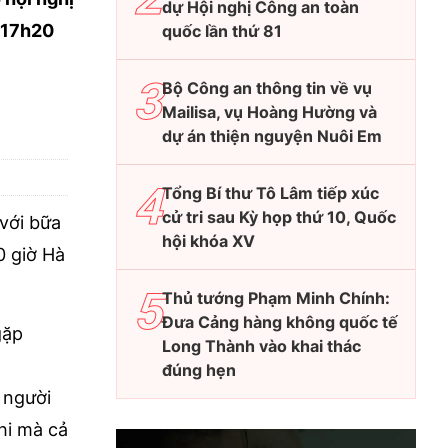
dự Hội nghị Công an toàn
c 17h20
quốc lần thứ 81
Bộ Công an thông tin về vụ
Mailisa, vụ Hoàng Hường và
dự án thiện nguyện Nuôi Em
Tổng Bí thư Tô Lâm tiếp xúc
cử tri sau Kỳ họp thứ 10, Quốc
 với bữa
hội khóa XV
0 giờ Hà
Thủ tướng Phạm Minh Chính:
Đưa Cảng hàng không quốc tế
gặp
Long Thành vào khai thác
đúng hẹn
 người
hi mà cả