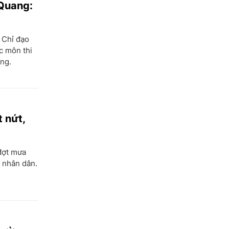
 Quang:
 Chỉ đạo
ác môn thi
ng.
 nứt,
 đợt mưa
a nhân dân.