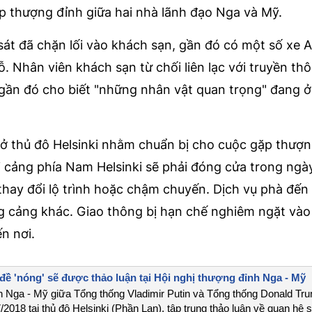
p thượng đỉnh giữa hai nhà lãnh đạo Nga và Mỹ.
át đã chặn lối vào khách sạn, gần đó có một số xe A
 Nhân viên khách sạn từ chối liên lạc với truyền th
 gần đó cho biết "những nhân vật quan trọng" đang ở
h ở thủ đô Helsinki nhằm chuẩn bị cho cuộc gặp thượ
cảng phía Nam Helsinki sẽ phải đóng cửa trong ngày
thay đổi lộ trình hoặc chậm chuyến. Dịch vụ phà đến
 cảng khác. Giao thông bị hạn chế nghiêm ngặt vào 
n nơi.
ề 'nóng' sẽ được thảo luận tại Hội nghị thượng đỉnh Nga - Mỹ
 Nga - Mỹ giữa Tổng thống Vladimir Putin và Tổng thống Donald Tr
7/2018 tại thủ đô Helsinki (Phần Lan), tập trung thảo luận về quan hệ 