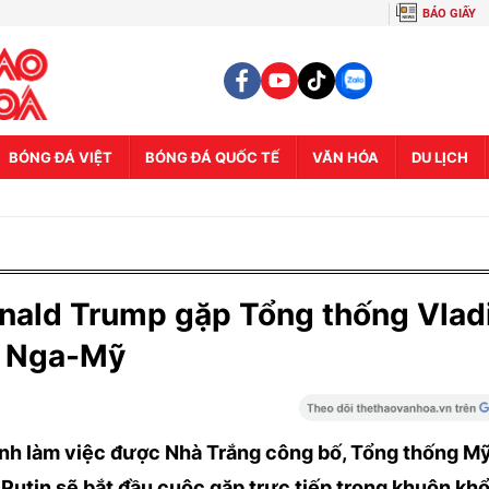
BÁO GIẤY
BÓNG ĐÁ VIỆT
BÓNG ĐÁ QUỐC TẾ
VĂN HÓA
DU LỊCH
onald Trump gặp Tổng thống Vlad
h Nga-Mỹ
rình làm việc được Nhà Trắng công bố, Tổng thống M
Putin sẽ bắt đầu cuộc gặp trực tiếp trong khuôn khổ