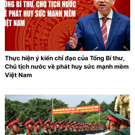
Thực hiện ý kiến chỉ đạo của Tổng Bí thư,
Chủ tịch nước về phát huy sức mạnh mềm
Việt Nam