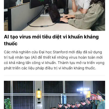
AI tạo virus mới tiêu diệt vi khuẩn kháng
thuốc
Các nhà nghiên cứu Đại học Stanford mới đây đã sử dụng
trí tuệ nhân tạo (AI) để thiết kế những virus hoàn toàn mới
có khả năng tấn công vi khuẩn. Thành tựu mở ra triển vọng
phát triển các liệu pháp điều trị vi khuẩn kháng thuốc.