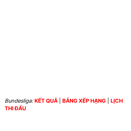
Bundesliga:
KẾT QUẢ
|
BẢNG XẾP HẠNG
|
LỊCH
THI ĐẤU