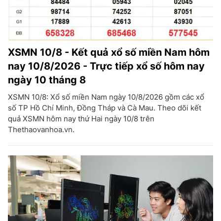
XSMN 10/8 - Kết quả xổ số miền Nam hôm
nay 10/8/2026 - Trực tiếp xổ số hôm nay
ngày 10 tháng 8
XSMN 10/8: Xổ số miền Nam ngày 10/8/2026 gồm các xổ
số TP Hồ Chí Minh, Đồng Tháp và Cà Mau. Theo dõi kết
quả XSMN hôm nay thứ Hai ngày 10/8 trên
Thethaovanhoa.vn.