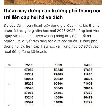
Dự án xây dựng các trường phổ thông nội
trú liên cấp hối hả về đích
Để bảo đảm hoàn thành xây dựng giai đoạn I và kịp thời tổ
chức lễ khai giảng năm học mới 2026-2027 đồng loạt vào
ngày 5/9 tới, tỉnh Tuyên Quang đang huy động tối đa
nguồn lực, quyết tâm tăng tốc đưa các dự án Trường phổ
thông nội trú liên cấp Tiểu học và Trung học cơ sở đi vào
hoạt động đúng kế hoạch.