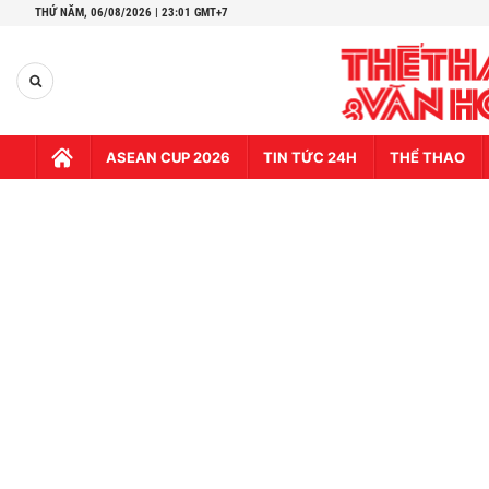
THỨ NĂM,
06/08/2026 | 23:01 GMT+7
ASEAN CUP 2026
TIN TỨC 24H
THỂ THAO