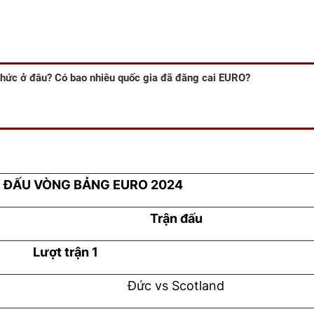
chức ở đâu? Có bao nhiêu quốc gia đã đăng cai EURO?
I ĐẤU VÒNG BẢNG EURO 2024
Trận đấu
Lượt trận 1
Đức vs Scotland