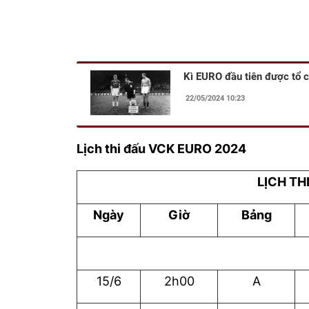
Kì EURO đầu tiên được tổ 
22/05/2024 10:23
Lịch thi đấu VCK EURO 2024
LỊCH TH
Ngày
Giờ
Bảng
15/6
2h00
A