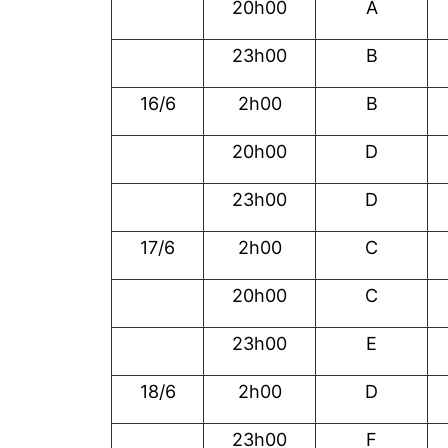
20h00
A
23h00
B
16/6
2h00
B
20h00
D
23h00
D
17/6
2h00
C
20h00
C
23h00
E
18/6
2h00
D
23h00
F