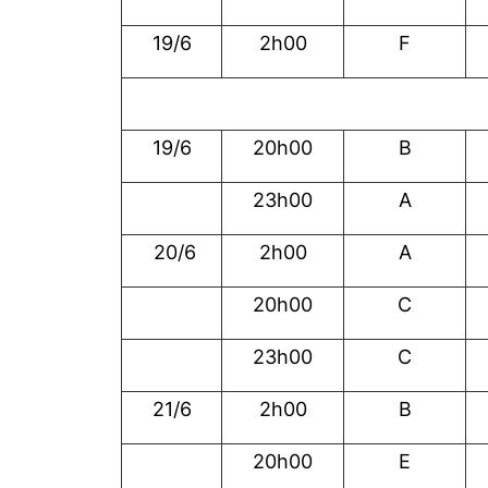
19/6
2h00
F
19/6
20h00
B
23h00
A
20/6
2h00
A
20h00
C
23h00
C
21/6
2h00
B
20h00
E