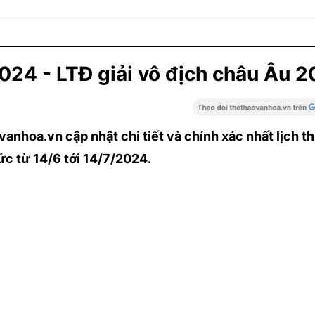
024 - LTĐ giải vô địch châu Âu 
nhoa.vn cập nhật chi tiết và chính xác nhất lịch th
c từ 14/6 tới 14/7/2024.