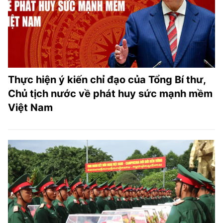
Thực hiện ý kiến chỉ đạo của Tổng Bí thư,
Chủ tịch nước về phát huy sức mạnh mềm
Việt Nam