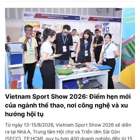
Vietnam Sport Show 2026: Điểm hẹn mới
của ngành thể thao, nơi công nghệ và xu
hướng hội tụ
Từ ngày 13-15/8/2026, Vietnam Sport Show 2026 sẽ diễn
ra tại Nhà A, Trung tâm Hội chợ và Triển lãm Sài Gòn
(SECC), TP.HCM), quy tụ hơn 400 doanh nghiệp đến từ 15