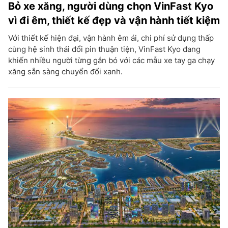
Bỏ xe xăng, người dùng chọn VinFast Kyo
vì đi êm, thiết kế đẹp và vận hành tiết kiệm
Với thiết kế hiện đại, vận hành êm ái, chi phí sử dụng thấp
cùng hệ sinh thái đổi pin thuận tiện, VinFast Kyo đang
khiến nhiều người từng gắn bó với các mẫu xe tay ga chạy
xăng sẵn sàng chuyển đổi xanh.