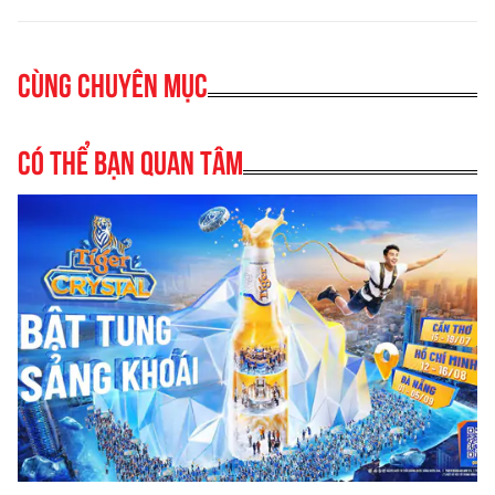
Cùng chuyên mục
Có thể bạn quan tâm