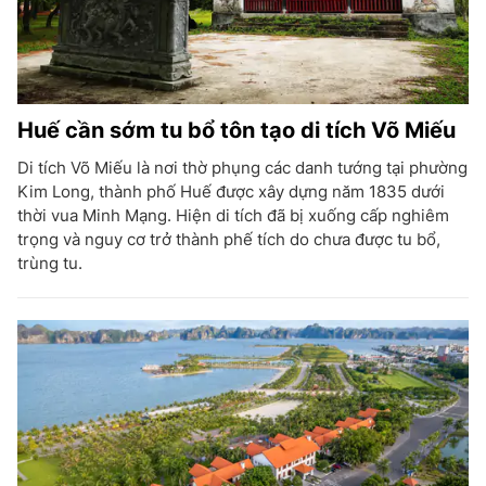
Huế cần sớm tu bổ tôn tạo di tích Võ Miếu
Di tích Võ Miếu là nơi thờ phụng các danh tướng tại phường
Kim Long, thành phố Huế được xây dựng năm 1835 dưới
thời vua Minh Mạng. Hiện di tích đã bị xuống cấp nghiêm
trọng và nguy cơ trở thành phế tích do chưa được tu bổ,
trùng tu.