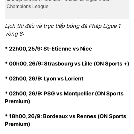
TRA CỨU PHƯỜNG XÃ
Champions League.
CỐNG HIẾN
Lịch thi đấu và trực tiếp bóng đá Pháp Ligue 1
BÙI XUÂN PHÁI
vòng 8:
TIỆN ÍCH
* 22h00, 25/9: St-Etienne vs Nice
LIÊN HỆ QUẢNG CÁO
* 00h00, 26/9: Strasbourg vs Lille (ON Sports +)
Hotline: 0981.119.189
* 02h00, 26/9: Lyon vs Lorient
Điện thoại: 024.38254756
* 02h00, 26/9: PSG vs Montpellier (ON Sports
Premium)
MẠNG XÃ HỘI
* 18h00, 26/9: Bordeaux vs Rennes (ON Sports
Premium)