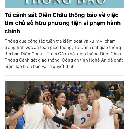
Tổ cảnh sát Diễn Châu thông báo về việc
tìm chủ sở hữu phương tiện vi phạm hành
chính
Thông qua công tác tuần tra kiểm soát và xử lý vi phạm
trong lĩnh vực an toàn giao thông, Tổ Cảnh sát giao thông
địa bàn Diễn Châu – Trạm Cảnh sát giao thông Diễn Châu,
Phòng Cảnh sát giao thông, Công an tỉnh Nghệ An đã phát
hiện, lập biên bản và ra quyết định