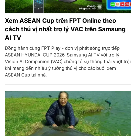
Xem ASEAN Cup trên FPT Online theo
cách thú vị nhất trợ lý VAC trên Samsung
AI TV
Đồng hành cùng FPT Play - đơn vị phát sóng trực tiếp
ASEAN HYUNDAI CUP 2026, Samsung AI TV với trợ lý
Vision AI Companion (VAC) chứng tỏ sự thông thái vượt trội
khi mang đến nhiều ý tưởng thú vị cho các buổi xem
ASEAN Cup tại nhà.