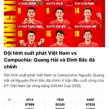
Đội hình xuất phát Việt Nam vs
Campuchia: Quang Hải và Đình Bắc đá
chính
Đội hình xuất phát Việt Nam vs Campuchia: Nguyễn Quang
Hải và Nguyễn Đình Bắc đá chính ở trận đấu cuối cùng của
ĐT Việt Nam tại vòng bảng ASEAN Cup 2026.