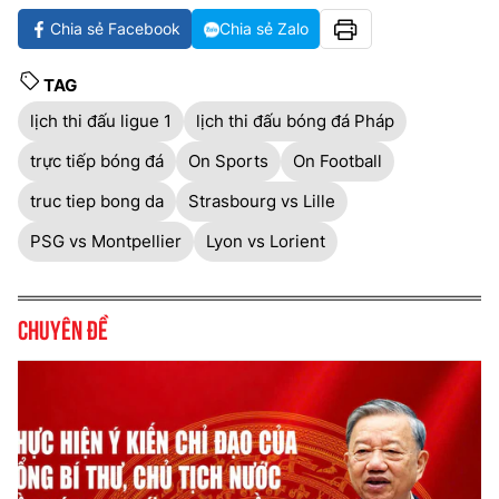
Chia sẻ Facebook
Chia sẻ Zalo
TAG
lịch thi đấu ligue 1
lịch thi đấu bóng đá Pháp
trực tiếp bóng đá
On Sports
On Football
truc tiep bong da
Strasbourg vs Lille
PSG vs Montpellier
Lyon vs Lorient
Chuyên đề