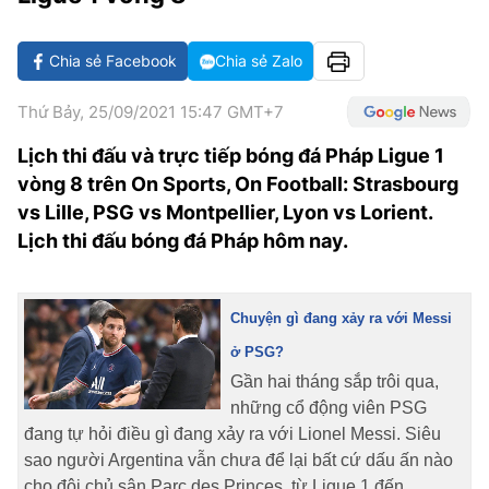
VĂN HÓA SỐNG KHỎE
ĐỌC - XEM
BÓNG ĐÁ
KẾT QUẢ
CÁC CÚP CHÂU ÂU
GOLF
GIẢI TRÍ
NHỊP ĐẬP SỨC KHỎE
DIỄN ĐÀN
VĂN HÓA
BẢNG XẾP HẠNG
Chia sẻ Facebook
Chia sẻ Zalo
DU LỊCH
PHIM
X-QUANG TIN ĐỒN
CÔNG NGHIỆP VĂN HÓA
GIẢI TRÍ
Thứ Bảy, 25/09/2021 15:47 GMT+7
THẾ GIỚI SAO
TIN TỨC
Lịch thi đấu và trực tiếp bóng đá Pháp Ligue 1
ÂM NHẠC
VIẾT LẠI ƯỚC MƠ
vòng 8 trên On Sports, On Football: Strasbourg
HIGHTECH
ĐIỂM ĐẾN
KBIZ
vs Lille, PSG vs Montpellier, Lyon vs Lorient.
TIÊU ĐIỂM - SPOTLIGHT
Lịch thi đấu bóng đá Pháp hôm nay.
ẢNH
BẠN CẦN BIẾT
ẨM THỰC
Chuyện gì đang xảy ra với Messi
INFOGRAPHIC
ở PSG?
TƯ VẤN
E-MAGAZINE
Gần hai tháng sắp trôi qua,
những cổ động viên PSG
ẢNH
đang tự hỏi điều gì đang xảy ra với Lionel Messi. Siêu
sao người Argentina vẫn chưa để lại bất cứ dấu ấn nào
BÁO GIẤY
cho đội chủ sân Parc des Princes, từ Ligue 1 đến