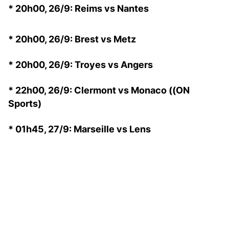
* 20h00, 26/9: Reims vs Nantes
* 20h00, 26/9: Brest vs Metz
* 20h00, 26/9: Troyes vs Angers
* 22h00, 26/9: Clermont vs Monaco ((ON
Sports)
* 01h45, 27/9: Marseille vs Lens