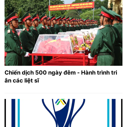
Chiến dịch 500 ngày đêm - Hành trình tri
ân các liệt sĩ