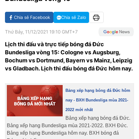
VĂN HÓA SỐNG KHỎE
ĐỌC - XEM
BÓNG ĐÁ
KẾT QUẢ
CÁC CÚP CHÂU ÂU
GOLF
GIẢI TRÍ
NHỊP ĐẬP SỨC KHỎE
DIỄN ĐÀN
VĂN HÓA
BẢNG XẾP HẠNG
Chia sẻ Facebook
Chia sẻ Zalo
DU LỊCH
PHIM
X-QUANG TIN ĐỒN
CÔNG NGHIỆP VĂN HÓA
GIẢI TRÍ
Thứ Bảy, 11/12/2021 19:10 GMT+7
THẾ GIỚI SAO
TIN TỨC
Lịch thi đấu và trực tiếp bóng đá Đức
ÂM NHẠC
VIẾT LẠI ƯỚC MƠ
Bundesliga vòng 15: Cologne vs Augsburg,
HIGHTECH
ĐIỂM ĐẾN
KBIZ
Bochum vs Dortmund, Bayern vs Mainz, Leipzig
TIÊU ĐIỂM - SPOTLIGHT
vs Gladbach. Lịch thi đấu bóng đá Đức hôm nay.
ẢNH
BẠN CẦN BIẾT
ẨM THỰC
Bảng xếp hạng bóng đá Đức hôm
INFOGRAPHIC
nay - BXH Bundesliga mùa 2021-
TƯ VẤN
E-MAGAZINE
2022 mới nhất
Bảng xếp hạng bóng đá Đức.
ẢNH
Bảng xếp hạng Bundesliga mùa 2021-2022. BXH Đức.
BÁO GIẤY
Bảng xếp hạng Bundesliga hôm nay. BXH bóng đá