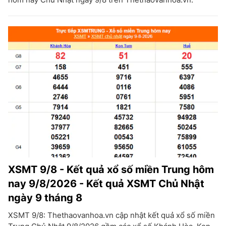
XSMT 9/8 - Kết quả xổ số miền Trung hôm
nay 9/8/2026 - Kết quả XSMT Chủ Nhật
ngày 9 tháng 8
XSMT 9/8: Thethaovanhoa.vn cập nhật kết quả xổ số miền