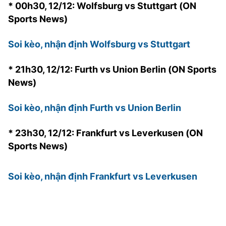
* 00h30, 12/12: Wolfsburg vs Stuttgart (ON
Sports News)
Soi kèo, nhận định Wolfsburg vs Stuttgart
* 21h30, 12/12: Furth vs Union Berlin (ON Sports
News)
Soi kèo, nhận định Furth vs Union Berlin
* 23h30, 12/12: Frankfurt vs Leverkusen (ON
Sports News)
Soi kèo, nhận định Frankfurt vs Leverkusen