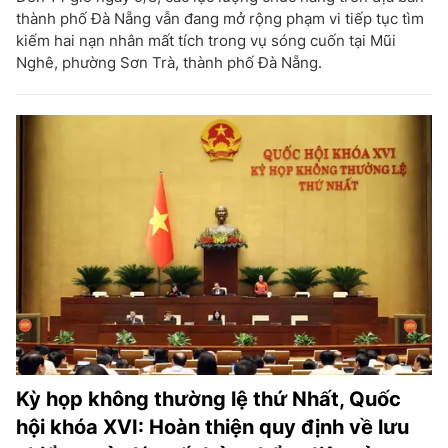
thành phố Đà Nẵng vẫn đang mở rộng phạm vi tiếp tục tìm
kiếm hai nạn nhân mất tích trong vụ sóng cuốn tại Mũi
Nghê, phường Sơn Trà, thành phố Đà Nẵng.
Kỳ họp không thường lệ thứ Nhất, Quốc
hội khóa XVI: Hoàn thiện quy định về lưu