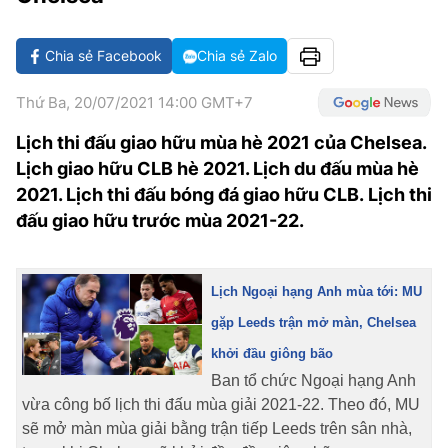
VĂN HÓA SỐNG KHỎE
ĐỌC - XEM
BÓNG ĐÁ
KẾT QUẢ
CÁC CÚP CHÂU ÂU
GOLF
GIẢI TRÍ
NHỊP ĐẬP SỨC KHỎE
DIỄN ĐÀN
VĂN HÓA
BẢNG XẾP HẠNG
Chia sẻ Facebook
Chia sẻ Zalo
DU LỊCH
PHIM
X-QUANG TIN ĐỒN
CÔNG NGHIỆP VĂN HÓA
GIẢI TRÍ
Thứ Ba, 20/07/2021 14:00 GMT+7
THẾ GIỚI SAO
TIN TỨC
Lịch thi đấu giao hữu mùa hè 2021 của Chelsea.
ÂM NHẠC
VIẾT LẠI ƯỚC MƠ
Lịch giao hữu CLB hè 2021. Lịch du đấu mùa hè
HIGHTECH
ĐIỂM ĐẾN
KBIZ
2021. Lịch thi đấu bóng đá giao hữu CLB. Lịch thi
TIÊU ĐIỂM - SPOTLIGHT
đấu giao hữu trước mùa 2021-22.
ẢNH
BẠN CẦN BIẾT
ẨM THỰC
Lịch Ngoại hạng Anh mùa tới: MU
INFOGRAPHIC
gặp Leeds trận mở màn, Chelsea
TƯ VẤN
E-MAGAZINE
khởi đầu giông bão
Ban tổ chức Ngoại hạng Anh
ẢNH
vừa công bố lịch thi đấu mùa giải 2021-22. Theo đó, MU
BÁO GIẤY
sẽ mở màn mùa giải bằng trận tiếp Leeds trên sân nhà,