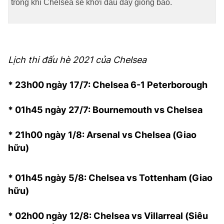
trong khi Chelsea sẽ khởi đầu đầy giông bão.
TRA CỨU PHƯỜNG XÃ
CỐNG HIẾN
BÙI XUÂN PHÁI
Lịch thi đấu hè 2021 của Chelsea
TIỆN ÍCH
* 23h00 ngày 17/7: Chelsea 6-1 Peterborough
LIÊN HỆ QUẢNG CÁO
* 01h45 ngày 27/7: Bournemouth vs Chelsea
Hotline: 0981.119.189
* 21h00 ngày 1/8: Arsenal vs Chelsea (Giao
Điện thoại: 024.38254756
hữu)
MẠNG XÃ HỘI
* 01h45 ngày 5/8: Chelsea vs Tottenham (Giao
hữu)
* 02h00 ngày 12/8: Chelsea vs Villarreal (Siêu