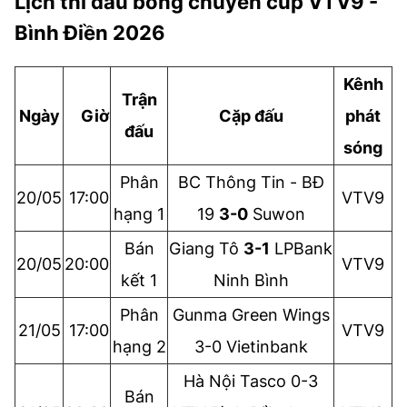
Lịch thi đấu bóng chuyền cúp VTV9 -
Bình Điền 2026
Kênh
Trận
Ngày
Giờ
Cặp đấu
phát
đấu
sóng
Phân
BC Thông Tin - BĐ
20/05
17:00
VTV9
hạng 1
19
3-0
Suwon
Bán
Giang Tô
3-1
LPBank
20/05
20:00
VTV9
kết 1
Ninh Bình
Phân
Gunma Green Wings
21/05
17:00
VTV9
hạng 2
3-0 Vietinbank
Hà Nội Tasco 0-3
Bán