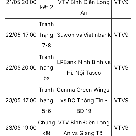
21/05
20:00
VTV Bình Điền Long
VTV9
kết 2
An
Tranh
22/05
17:00
hạng
Suwon vs Vietinbank
VTV9
7-8
Tranh
LPBank Ninh Bình vs
22/05
20:00
hạng
VTV9
Hà Nội Tasco
ba
Tranh
Gunma Green Wings
23/05
17:00
hạng
vs BC Thông Tin -
VTV9
5-6
BĐ 19
Chung
VTV Bình Điền Long
23/05
19:00
VTV9
kết
An vs Giang Tô