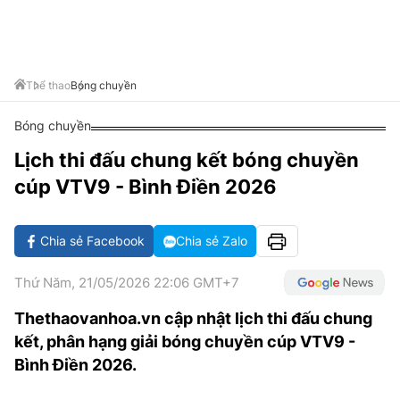
VĂN HÓA SỐNG KHỎE
ĐỌC - XEM
BÓNG ĐÁ
KẾT QUẢ
CÁC CÚP CHÂU ÂU
GOLF
GIẢI TRÍ
NHỊP ĐẬP SỨC KHỎE
DIỄN ĐÀN
VĂN HÓA
BẢNG XẾP HẠNG
DU LỊCH
PHIM
X-QUANG TIN ĐỒN
CÔNG NGHIỆP VĂN HÓA
Thể thao
Bóng chuyền
GIẢI TRÍ
THẾ GIỚI SAO
TIN TỨC
Bóng chuyền
ÂM NHẠC
VIẾT LẠI ƯỚC MƠ
Lịch thi đấu chung kết bóng chuyền
HIGHTECH
ĐIỂM ĐẾN
KBIZ
cúp VTV9 - Bình Điền 2026
TIÊU ĐIỂM - SPOTLIGHT
ẢNH
BẠN CẦN BIẾT
Chia sẻ Facebook
Chia sẻ Zalo
ẨM THỰC
INFOGRAPHIC
Thứ Năm, 21/05/2026 22:06 GMT+7
TƯ VẤN
E-MAGAZINE
Thethaovanhoa.vn cập nhật lịch thi đấu chung
kết, phân hạng giải bóng chuyền cúp VTV9 -
ẢNH
Bình Điền 2026.
BÁO GIẤY