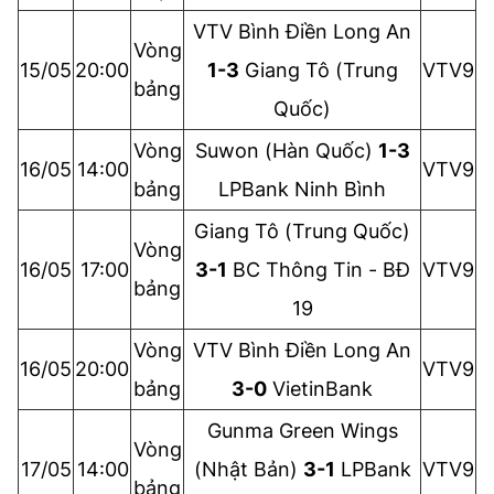
VTV Bình Điền Long An
Vòng
15/05
20:00
1-3
Giang Tô
(Trung
VTV9
bảng
Quốc)
Vòng
Suwon (Hàn Quốc)
1-3
16/05
14:00
VTV9
bảng
LPBank Ninh Bình
Giang Tô
(Trung Quốc)
Vòng
16/05
17:00
3-1
BC Thông Tin - BĐ
VTV9
bảng
19
Vòng
VTV Bình Điền Long An
16/05
20:00
VTV9
bảng
3-0
VietinBank
Gunma Green Wings
Vòng
17/05
14:00
(Nhật Bản)
3-1
LPBank
VTV9
bảng