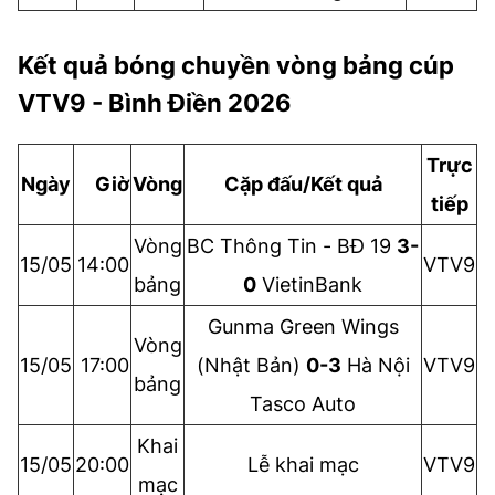
Kết quả bóng chuyền vòng bảng cúp
VTV9 - Bình Điền 2026
Trực
Ngày
Giờ
Vòng
Cặp đấu/Kết quả
tiếp
Vòng
BC Thông Tin - BĐ 19
3-
15/05
14:00
VTV9
bảng
0
VietinBank
Gunma Green Wings
Vòng
15/05
17:00
(Nhật Bản)
0-3
Hà Nội
VTV9
bảng
Tasco Auto
Khai
15/05
20:00
Lễ khai mạc
VTV9
mạc