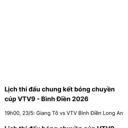
TRA CỨU PHƯỜNG XÃ
CỐNG HIẾN
BÙI XUÂN PHÁI
TIỆN ÍCH
LIÊN HỆ QUẢNG CÁO
Hotline: 0981.119.189
Điện thoại: 024.38254756
Lịch thi đấu chung kết bóng chuyền
cúp VTV9 - Bình Điền 2026
MẠNG XÃ HỘI
19h00, 23/5: Giang Tô vs VTV Bình Điền Long An