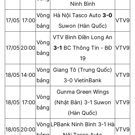
Ninh Bình
Vòng
Hà Nội Tasco Auto
3-0
17/05
17:00
VTV9
bảng
Suwon (Hàn Quốc)
VTV Bình Điền Long An
Vòng
17/05
20:00
3-1
BC Thông Tin - BĐ
VTV9
bảng
19
Vòng
Giang Tô
(Trung Quốc)
18/05
14:00
VTV9
bảng
3-0 VietinBank
Gunma Green Wings
Vòng
18/05
17:00
(Nhật Bản) 3-1 Suwon
VTV9
bảng
(Hàn Quốc)
Vòng
LPBank Ninh Bình 3-1 Hà
18/05
20:00
VTV9
bảng
Nội Tasco Auto