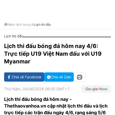
VĂN HÓA SỐNG KHỎE
ĐỌC - XEM
BÓNG ĐÁ
KẾT QUẢ
CÁC CÚP CHÂU ÂU
GOLF
GIẢI TRÍ
NHỊP ĐẬP SỨC KHỎE
DIỄN ĐÀN
VĂN HÓA
BẢNG XẾP HẠNG
DU LỊCH
PHIM
X-QUANG TIN ĐỒN
CÔNG NGHIỆP VĂN HÓA
Nhận định bóng đá
Lịch thi đấu
GIẢI TRÍ
THẾ GIỚI SAO
TIN TỨC
Lịch thi đấu
ÂM NHẠC
VIẾT LẠI ƯỚC MƠ
Lịch thi đấu bóng đá hôm nay 4/6:
HIGHTECH
ĐIỂM ĐẾN
KBIZ
Trực tiếp U19 Việt Nam đấu với U19
TIÊU ĐIỂM - SPOTLIGHT
ẢNH
Myanmar
BẠN CẦN BIẾT
ẨM THỰC
Chia sẻ Facebook
Chia sẻ Zalo
INFOGRAPHIC
TƯ VẤN
E-MAGAZINE
Thứ Năm, 04/06/2026 06:00 GMT+7
ẢNH
Lịch thi đấu bóng đá hôm nay -
Thethaovanhoa.vn cập nhật lịch thi đấu và lịch
BÁO GIẤY
trực tiếp các trận đấu ngày 4/6, rạng sáng 5/6