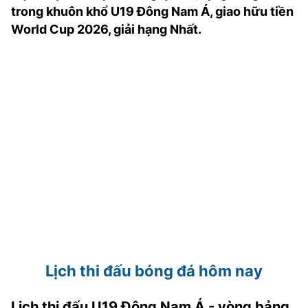
trong khuôn khổ U19 Đông Nam Á, giao hữu tiền
TRA CỨU PHƯỜNG XÃ
World Cup 2026, giải hạng Nhất.
CỐNG HIẾN
BÙI XUÂN PHÁI
TIỆN ÍCH
LIÊN HỆ QUẢNG CÁO
Hotline: 0981.119.189
Điện thoại: 024.38254756
MẠNG XÃ HỘI
Lịch thi đấu bóng đá hôm nay
Lịch thi đấu U19 Đông Nam Á - vòng bảng