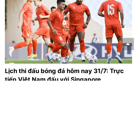
Lịch thi đấu bóng đá hôm nay 31/7: Trực
tiếp Việt Nam đấu với Singapore
Lịch thi đấu bóng đá hôm nay - Thethaovanhoa.vn cập nhật
lịch thi đấu và lịch trực tiếp các trận đấu ngày 31/7, rạng
sáng 1/8 thuộc ASEAN Cup 2026, Siêu Cúp Bỉ, Ngoại hạng
Scotland, giao hữu mùa hè.