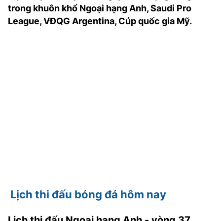
trong khuôn khổ Ngoại hạng Anh, Saudi Pro
TRA CỨU PHƯỜNG XÃ
League, VĐQG Argentina, Cúp quốc gia Mỹ.
CỐNG HIẾN
BÙI XUÂN PHÁI
TIỆN ÍCH
LIÊN HỆ QUẢNG CÁO
Hotline: 0981.119.189
Điện thoại: 024.38254756
MẠNG XÃ HỘI
Lịch thi đấu bóng đá hôm nay
Lịch thi đấu Ngoại hạng Anh - vòng 37