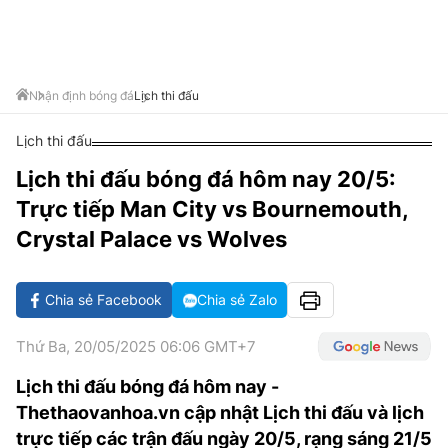
VĂN HÓA SỐNG KHỎE
ĐỌC - XEM
BÓNG ĐÁ
KẾT QUẢ
CÁC CÚP CHÂU ÂU
GOLF
GIẢI TRÍ
NHỊP ĐẬP SỨC KHỎE
DIỄN ĐÀN
VĂN HÓA
BẢNG XẾP HẠNG
DU LỊCH
PHIM
X-QUANG TIN ĐỒN
CÔNG NGHIỆP VĂN HÓA
Nhận định bóng đá
Lịch thi đấu
GIẢI TRÍ
THẾ GIỚI SAO
TIN TỨC
Lịch thi đấu
ÂM NHẠC
VIẾT LẠI ƯỚC MƠ
Lịch thi đấu bóng đá hôm nay 20/5:
HIGHTECH
ĐIỂM ĐẾN
KBIZ
Trực tiếp Man City vs Bournemouth,
TIÊU ĐIỂM - SPOTLIGHT
ẢNH
Crystal Palace vs Wolves
BẠN CẦN BIẾT
ẨM THỰC
Chia sẻ Facebook
Chia sẻ Zalo
INFOGRAPHIC
TƯ VẤN
E-MAGAZINE
Thứ Ba, 20/05/2025 06:06 GMT+7
ẢNH
Lịch thi đấu bóng đá hôm nay -
Thethaovanhoa.vn cập nhật Lịch thi đấu và lịch
BÁO GIẤY
trực tiếp các trận đấu ngày 20/5, rạng sáng 21/5