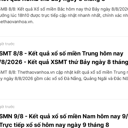
MB 8/8: Kết quả Xổ số miền Bắc hôm nay thứ Bảy ngày 8/8/202
ưởng lúc 18h10 được trực tiếp cập nhật nhanh nhất, chính xác nh
ethaovanhoa.vn.
giờ trước
SMT 8/8 - Kết quả xổ số miền Trung hôm nay
/8/2026 - Kết quả XSMT thứ Bảy ngày 8 tháng
MT 8/8: Thethaovanhoa.vn cập nhật kết quả xổ số miền Trung 
y ngày 8/8/2026 gồm các xổ số Đà Nẵng, Quảng Ngãi và Đắc N
giờ trước
SMN 9/8 - Kết quả xổ số miền Nam hôm nay 9
 Trực tiếp xổ số hôm nay ngày 9 tháng 8