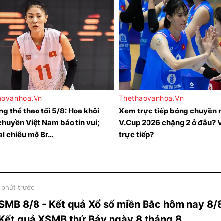
 phút trước
SMB 8/8 - Kết quả Xổ số miền Bắc hôm nay 8
 Kết quả XSMB thứ Bảy ngày 8 tháng 8