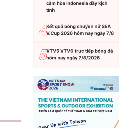
cầm hòa Indonesia đầy kịch
tính
Kết quả bóng chuyền nữ SEA
V.Cup 2026 hôm nay ngày 7/8
VTV5 VTV6 trực tiếp bóng đá
hôm nay ngày 7/8/2026