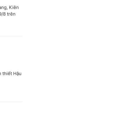
ang, Kiên
/8 trên
 thiết Hậu