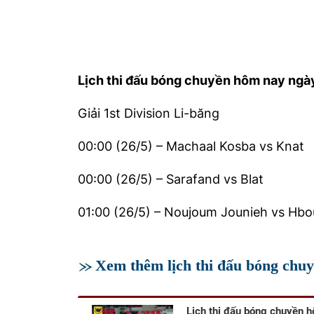
Lịch thi đấu bóng chuyền hôm nay ngà
Giải 1st Division Li-băng
00:00 (26/5) – Machaal Kosba vs Knat
00:00 (26/5) – Sarafand vs Blat
01:00 (26/5) – Noujoum Jounieh vs Hb
Xem thêm lịch thi đấu bóng chu
Lịch thi đấu bóng chuyền