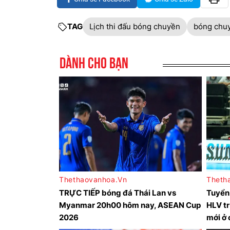
TAG
Lịch thi đấu bóng chuyền
bóng chu