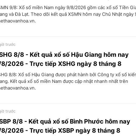
MN 9/8: Xổ số miền Nam ngày 9/8/2026 gồm các xổ số Tiền Gi
ang và Đà Lạt. Theo dõi kết quả XSMN hôm nay Chủ Nhật ngày 9
ethaovanhoa.vn.
giờ trước
SHG 8/8 - Kết quả xổ số Hậu Giang hôm nay
/8/2026 - Trực tiếp XSHG ngày 8 tháng 8
HG 8/8: Xổ số Hậu Giang được phát hành bởi Công ty xổ số kiến
ang. Kết quả xổ số miền Nam được cập nhật nhanh nhất trên
ethaovanhoa.vn.
giờ trước
SBP 8/8 - Kết quả xổ số Bình Phước hôm nay
/8/2026 - Trực tiếp XSBP ngày 8 tháng 8