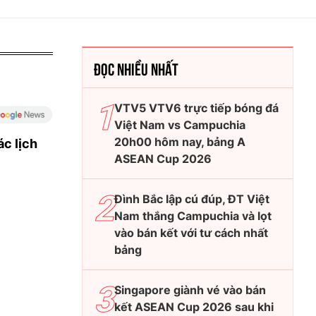
ĐỌC NHIỀU NHẤT
VTV5 VTV6 trực tiếp bóng đá
Việt Nam vs Campuchia
20h00 hôm nay, bảng A
c lịch
ASEAN Cup 2026
Đình Bắc lập cú đúp, ĐT Việt
Nam thắng Campuchia và lọt
vào bán kết với tư cách nhất
bảng
Singapore giành vé vào bán
kết ASEAN Cup 2026 sau khi