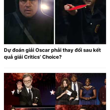
TRA CỨU PHƯỜNG XÃ
CỐNG HIẾN
BÙI XUÂN PHÁI
TIỆN ÍCH
LIÊN HỆ QUẢNG CÁO
Dự đoán giải Oscar phải thay đổi sau kết
quả giải Critics’ Choice?
Hotline: 0981.119.189
Điện thoại: 024.38254756
MẠNG XÃ HỘI