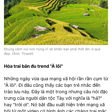
Khung cảnh núi non hùng vĩ sẽ khiến bạn phải thốt lên vì quá
đẹp. (Ảnh: Ttravel)
Hóa trai bản đu trend "À lôi"
Những ngày vừa qua mạng xã hội rần rần cụm từ
"À lôi". Đi đâu cũng thấy các bạn trẻ nh
ắc đến
trào lưu này. Đây là một trong nhưng câu nói đặc
trưng của người dân tộc Tày với nghĩa là "hả?"
hay "trời ơi". Nó bắt đầu xuất hiện trên mạng xã
hội từ một video có hình ảnh các chàng trai mặc