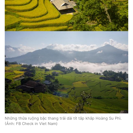
Những thửa ruộng bậc thang trải dài tít tắp khắp Hoàng Su Phì.
(Ảnh: FB Check in Viet Nam)