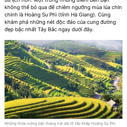
không thể bỏ qua để chiêm ngưỡng mùa lúa chín
chính là Hoàng Su Phì (tỉnh Hà Giang). Cùng
k
hám phá những nét độc đáo của cung đường
đẹp bậc nhất Tây Bắc ngay dưới đây.
Những thửa ruộng bậc thang trải dài tít tắp khắp Hoàng Su Phì.