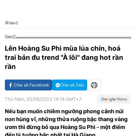
VĂN HÓA SỐNG KHỎE
ĐỌC - XEM
BÓNG ĐÁ
KẾT QUẢ
CÁC CÚP CHÂU ÂU
GOLF
GIẢI TRÍ
NHỊP ĐẬP SỨC KHỎE
DIỄN ĐÀN
VĂN HÓA
BẢNG XẾP HẠNG
GenZ
DU LỊCH
PHIM
X-QUANG TIN ĐỒN
CÔNG NGHIỆP VĂN HÓA
GIẢI TRÍ
GenZ
THẾ GIỚI SAO
TIN TỨC
ÂM NHẠC
VIẾT LẠI ƯỚC MƠ
Lên Hoàng Su Phì mùa lúa chín, hoá
HIGHTECH
trai bản đu trend "À lôi" đang hot rần
ĐIỂM ĐẾN
KBIZ
rần
TIÊU ĐIỂM - SPOTLIGHT
ẢNH
BẠN CẦN BIẾT
Chia sẻ Facebook
Chia sẻ Zalo
ẨM THỰC
INFOGRAPHIC
Thứ Năm, 03/08/2023 14:16 GMT+7
TƯ VẤN
E-MAGAZINE
Nếu bạn muốn chiêm ngưỡng phong cảnh núi
ẢNH
non hùng vĩ, những thửa ruộng bậc thang vàng
ươm thì đừng bỏ qua Hoàng Su Phì - một điểm
BÁO GIẤY
đến lý tưởng bậc nhất tại Hà Giang.