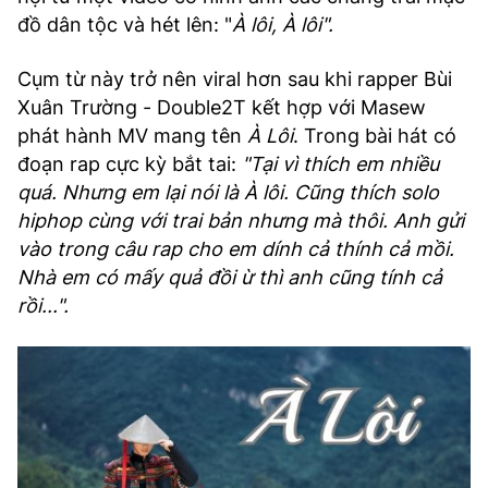
đồ dân tộc và hét lên: "
À lôi, À lôi".
Cụm từ này trở nên viral hơn sau khi rapper Bùi
Xuân Trường - Double2T kết hợp với Masew
phát hành MV mang tên
À Lôi
. Trong bài hát có
đoạn rap cực kỳ bắt tai:
"Tại vì thích em nhiều
quá. Nhưng em lại nói là À lôi. Cũng thích solo
hiphop cùng với trai bản nhưng mà thôi. Anh gửi
vào trong câu rap cho em dính cả thính cả mồi.
Nhà em có mấy quả đồi ừ thì anh cũng tính cả
rồi...".