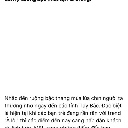
TRA CỨU PHƯỜNG XÃ
CỐNG HIẾN
BÙI XUÂN PHÁI
TIỆN ÍCH
LIÊN HỆ QUẢNG CÁO
Hotline: 0981.119.189
Điện thoại: 024.38254756
Nhắc đến ruộng bậc thang mùa lúa chín người ta
MẠNG XÃ HỘI
thường nhớ ngay đến các tỉnh Tây Bắc. Đặc biệt
là hiện tại khi các bạn trẻ đang rần rần với trend
"À lôi" thì các điểm đến này càng hấp dẫn khách
du lịch hơn. Một trong những điểm đến bạn