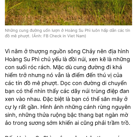
‎Những cung đường uốn lượn ở Hoàng Su Phì luôn hấp dẫn các tín
đồ mê phượt. (Ảnh: FB Check in Viet Nam)
Vì nằm ở thượng nguồn sông Chảy nên địa hình
Hoàng Su Phì chủ yếu là đồi núi, xen kẽ là những
con suối róc rách. Mặc dù cung đường đi khá
hiểm trở nhưng nó vẫn là điểm đến thú vị của
các tín đồ mê phượt. Dọc con đường di chuyển
bạn có thể nhìn thấy các dãy núi trùng điệp đan
xen vào nhau. Đặc biệt là bạn có thể săn mây ở
cự ly rất gần. Hình ảnh những cánh rừng nguyên
sinh, những thửa ruộng bậc thang bạt ngàn mờ
ảo trong sương sớm khiến ai cũng phải trầm trồ.