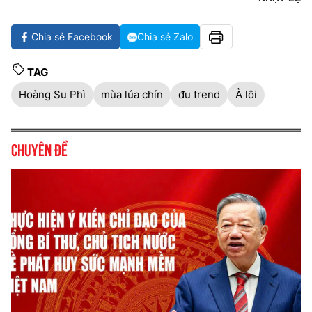
Chia sẻ Facebook
Chia sẻ Zalo
TAG
Hoàng Su Phì
mùa lúa chín
đu trend
À lôi
Chuyên đề