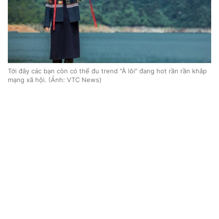
‎Tới đây các bạn còn có thể đu trend "À lôi" đang hot rần rần khắp
mạng xã hội. (Ảnh: VTC News)