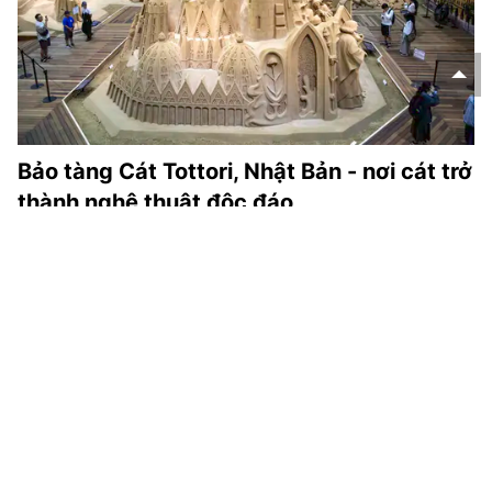
Bảo tàng Cát Tottori, Nhật Bản - nơi cát trở
thành nghệ thuật độc đáo
Bảo tàng Cát (The Sand Museum) ở tỉnh Tottori luôn là một
trong những điểm đến độc đáo nhất của Nhật Bản, nơi
những hạt cát nhỏ bé được các nghệ nhân biến thành các
tác phẩm nghệ thuật tinh xảo khổng lồ.