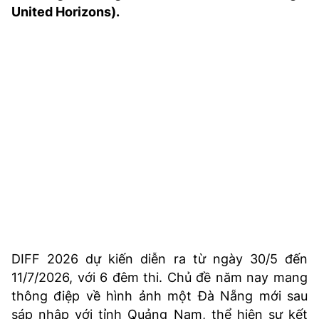
United Horizons).
TRA CỨU PHƯỜNG XÃ
CỐNG HIẾN
BÙI XUÂN PHÁI
TIỆN ÍCH
LIÊN HỆ QUẢNG CÁO
Hotline: 0981.119.189
Điện thoại: 024.38254756
MẠNG XÃ HỘI
DIFF 2026 dự kiến diễn ra từ ngày 30/5 đến
11/7/2026, với 6 đêm thi. Chủ đề năm nay mang
thông điệp về hình ảnh một Đà Nẵng mới sau
sáp nhập với tỉnh Quảng Nam, thể hiện sự kết