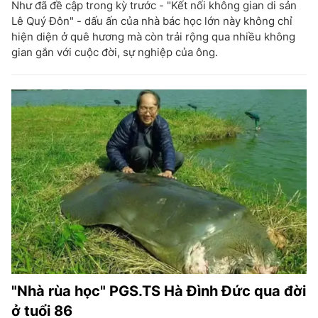
Như đã đề cập trong kỳ trước - "Kết nối không gian di sản
Lê Quý Đôn" - dấu ấn của nhà bác học lớn này không chỉ
hiện diện ở quê hương mà còn trải rộng qua nhiều không
gian gắn với cuộc đời, sự nghiệp của ông.
"Nhà rùa học" PGS.TS Hà Đình Đức qua đời
ở tuổi 86