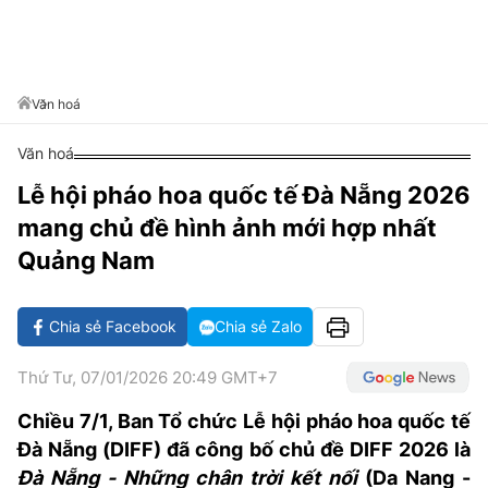
VĂN HÓA SỐNG KHỎE
ĐỌC - XEM
BÓNG ĐÁ
KẾT QUẢ
CÁC CÚP CHÂU ÂU
GOLF
GIẢI TRÍ
NHỊP ĐẬP SỨC KHỎE
DIỄN ĐÀN
VĂN HÓA
BẢNG XẾP HẠNG
DU LỊCH
PHIM
X-QUANG TIN ĐỒN
CÔNG NGHIỆP VĂN HÓA
Văn hoá
GIẢI TRÍ
THẾ GIỚI SAO
TIN TỨC
Văn hoá
ÂM NHẠC
VIẾT LẠI ƯỚC MƠ
Lễ hội pháo hoa quốc tế Đà Nẵng 2026
HIGHTECH
ĐIỂM ĐẾN
KBIZ
mang chủ đề hình ảnh mới hợp nhất
TIÊU ĐIỂM - SPOTLIGHT
ẢNH
Quảng Nam
BẠN CẦN BIẾT
ẨM THỰC
Chia sẻ Facebook
Chia sẻ Zalo
INFOGRAPHIC
TƯ VẤN
E-MAGAZINE
Thứ Tư, 07/01/2026 20:49 GMT+7
ẢNH
Chiều 7/1, Ban Tổ chức Lễ hội pháo hoa quốc tế
Đà Nẵng (DIFF) đã công bố chủ đề DIFF 2026 là
BÁO GIẤY
Đà Nẵng - Những chân trời kết nối
(Da Nang -