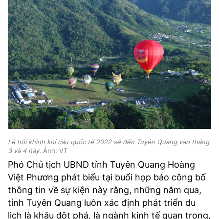
Lễ hội khinh khí cầu quốc tế 2022 sẽ đến Tuyên Quang vào tháng
3 và 4 này.
Ảnh: VT
Phó Chủ tịch UBND tỉnh Tuyên Quang Hoàng
Việt Phương phát biểu tại buổi họp báo công bố
thông tin về sự kiện này rằng, những năm qua,
tỉnh Tuyên Quang luôn xác định phát triển du
lịch là khâu đột phá, là ngành kinh tế quan trọng,