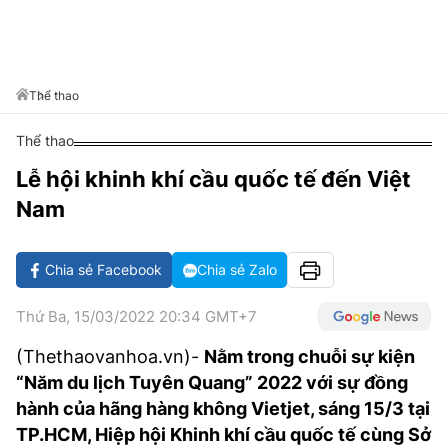
VĂN HÓA SỐNG KHỎE
ĐỌC - XEM
BÓNG ĐÁ
KẾT QUẢ
CÁC CÚP CHÂU ÂU
GOLF
GIẢI TRÍ
NHỊP ĐẬP SỨC KHỎE
DIỄN ĐÀN
VĂN HÓA
BẢNG XẾP HẠNG
DU LỊCH
PHIM
X-QUANG TIN ĐỒN
CÔNG NGHIỆP VĂN HÓA
Thể thao
GIẢI TRÍ
THẾ GIỚI SAO
TIN TỨC
Thể thao
ÂM NHẠC
VIẾT LẠI ƯỚC MƠ
Lễ hội khinh khí cầu quốc tế đến Việt
HIGHTECH
ĐIỂM ĐẾN
KBIZ
Nam
TIÊU ĐIỂM - SPOTLIGHT
ẢNH
BẠN CẦN BIẾT
Chia sẻ Facebook
Chia sẻ Zalo
ẨM THỰC
INFOGRAPHIC
Thứ Ba, 15/03/2022 20:34 GMT+7
TƯ VẤN
E-MAGAZINE
(Thethaovanhoa.vn)-
Nằm trong chuỗi sự kiện
“Năm du lịch Tuyên Quang” 2022 với sự đồng
ẢNH
hành của hãng hàng không Vietjet, sáng 15/3 tại
BÁO GIẤY
TP.HCM, Hiệp hội Khinh khí cầu quốc tế cùng Sở