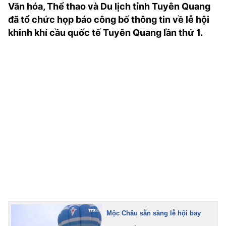
Văn hóa, Thể thao và Du lịch tỉnh Tuyên Quang
TRA CỨU PHƯỜNG XÃ
đã tổ chức họp báo công bố thông tin về lễ hội
CỐNG HIẾN
khinh khí cầu quốc tế Tuyên Quang lần thứ 1.
BÙI XUÂN PHÁI
TIỆN ÍCH
LIÊN HỆ QUẢNG CÁO
Hotline: 0981.119.189
Điện thoại: 024.38254756
MẠNG XÃ HỘI
Mộc Châu sẵn sàng lễ hội bay